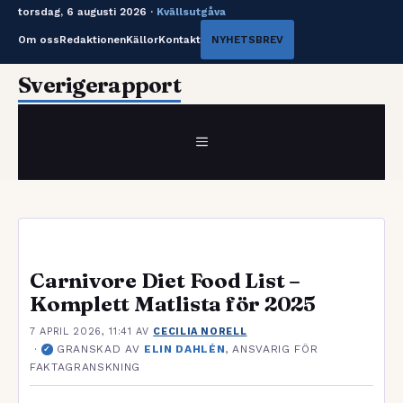
torsdag, 6 augusti 2026 ·
Kvällsutgåva
Om oss
Redaktionen
Källor
Kontakt
NYHETSBREV
Hoppa
Sverigerapport
till
innehåll
MENY
Carnivore Diet Food List –
Komplett Matlista för 2025
7 APRIL 2026, 11:41
AV
CECILIA NORELL
·
GRANSKAD AV
ELIN DAHLÉN
, ANSVARIG FÖR
✓
FAKTAGRANSKNING