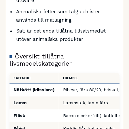
utövare
Animaliska fetter som talg och ister
används till matlagning
Salt är det enda tillåtna tillsatsmedlet
utöver animaliska produkter
Översikt tillåtna
livsmedelskategorier
KATEGORI
EXEMPEL
Nötkött (idisslare)
Ribeye, färs 80/20, brisket, chu
Lamm
Lammstek, lammfärs
Fläsk
Bacon (sockerfritt), kotletter, 
Fågel
Kycklinglår, kalkon, anka