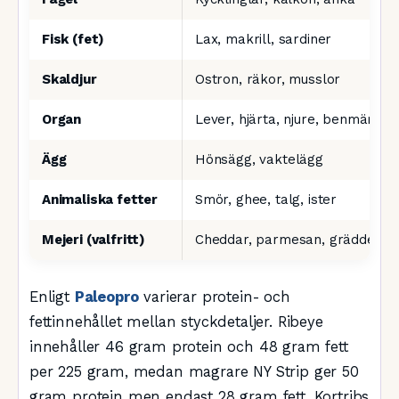
Fisk (fet)
Lax, makrill, sardiner
Skaldjur
Ostron, räkor, musslor
Organ
Lever, hjärta, njure, benmärg
Ägg
Hönsägg, vaktelägg
Animaliska fetter
Smör, ghee, talg, ister
Mejeri (valfritt)
Cheddar, parmesan, grädde
Enligt
Paleopro
varierar protein- och
fettinnehållet mellan styckdetaljer. Ribeye
innehåller 46 gram protein och 48 gram fett
per 225 gram, medan magrare NY Strip ger 50
gram protein men endast 28 gram fett. Kortribs