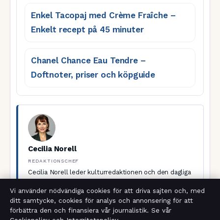
Enkel Tacopaj med Crème Fraîche –
Enkelt recept på 45 minuter
Chanel Chance Eau Tendre –
Doftnoter, priser och köpguide
Cecilia Norell
REDAKTIONSCHEF
Cecilia Norell leder kulturredaktionen och den dagliga
bevakningen på Sverigerapport.
Vi använder nödvändiga cookies för att driva sajten och, med
ditt samtycke, cookies för analys och annonsering för att
förbättra den och finansiera vår journalistik. Se vår
KATEGORIER
EKONOMI