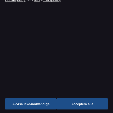
Cookiepolicy
och
Integritetspolicy
.
CARNIVORE DIET FOOD LIST – KOMPLETT MATLISTA
FÖR 2025
LAND ROVER RANGE ROVER SPORT – PRISER, BEGAGNAD
OCH 2026
Sök
Avvisa icke-nödvändiga
Acceptera alla