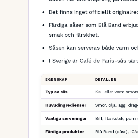
Det finns inget officiellt originalr
Färdiga såser som Blå Band erbju
smak och färskhet.
Såsen kan serveras både varm och 
I Sverige är Café de Paris-sås särsk
EGENSKAP
DETALJER
Typ av sås
Kall eller varm smör
Huvudingredienser
Smör, olja, ägg, drag
Vanliga serveringar
Biff, flankstek, pomm
Färdiga produkter
Blå Band (påse), ICA