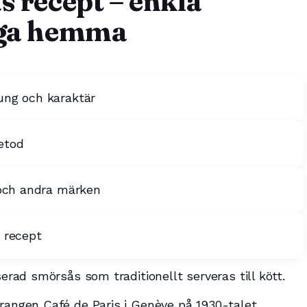
s recept – enkla
laga hemma
ung och karaktär
etod
 och andra märken
 recept
serad smörsås som traditionellt serveras till kött.
rangen Café de Paris i Genève på 1930-talet.