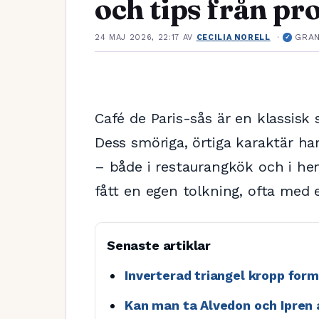
och tips från pr
·
GRA
24 MAJ 2026, 22:17
AV
CECILIA NORELL
✓
Café de Paris-sås är en klassisk
Dess smöriga, örtiga karaktär har g
– både i restaurangkök och i he
fått en egen tolkning, ofta med 
Senaste artiklar
Inverterad triangel kropp for
Kan man ta Alvedon och Ipren 