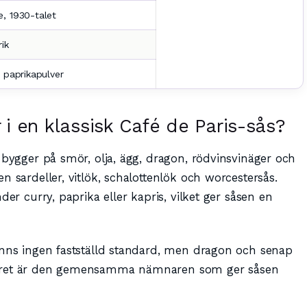
e, 1930-talet
ik
, paprikapulver
r i en klassisk Café de Paris-sås?
 bygger på smör, olja, ägg, dragon, rödvinsvinäger och
n sardeller, vitlök, schalottenlök och worcestersås.
der curry, paprika eller kapris, vilket ger såsen en
nns ingen fastställd standard, men dragon och senap
möret är den gemensamma nämnaren som ger såsen