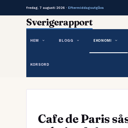
fredag, 7 augusti 2026 ·
Eftermiddagsutgåva
Hoppa
Sverigerapport
till
innehåll
HEM
BLOGG
EKONOMI
KORSORD
Cafe de Paris så