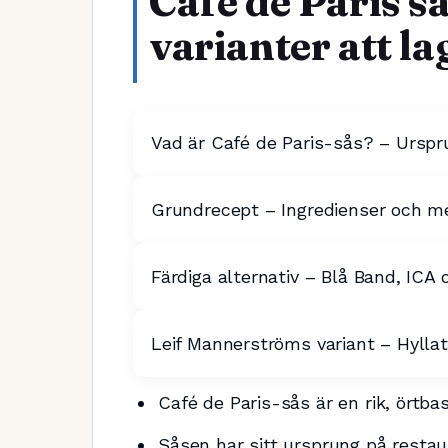
Café de Paris så
varianter att 
Vad är Café de Paris-sås? – Urspr
Grundrecept – Ingredienser och m
Färdiga alternativ – Blå Band, ICA
Leif Mannerströms variant – Hyllat
Café de Paris-sås är en rik, örtba
Såsen har sitt ursprung på restau