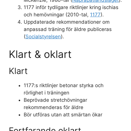
McKenzie, 1980-tal (
Naprapatlandslaget
).
1177 inför tydligare riktlinjer kring ischias
och hemövningar (2010-tal,
1177
).
Uppdaterade rekommendationer om
anpassad träning för äldre publiceras
(
Socialstyrelsen
).
Klart & oklart
Klart
1177:s riktlinjer betonar styrka och
rörlighet i träningen
Beprövade stretchövningar
rekommenderas för äldre
Bör utföras utan att smärtan ökar
Fortfarande oklart