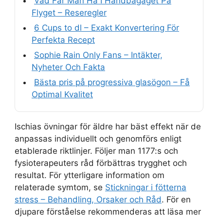
Vad Får Man Ha I Handbagaget På
Flyget – Reseregler
6 Cups to dl – Exakt Konvertering För
Perfekta Recept
Sophie Rain Only Fans – Intäkter,
Nyheter Och Fakta
Bästa pris på progressiva glasögon – Få
Optimal Kvalitet
Ischias övningar för äldre har bäst effekt när de
anpassas individuellt och genomförs enligt
etablerade riktlinjer. Följer man 1177:s och
fysioterapeuters råd förbättras trygghet och
resultat. För ytterligare information om
relaterade symtom, se
Stickningar i fötterna
stress – Behandling, Orsaker och Råd
. För en
djupare förståelse rekommenderas att läsa mer