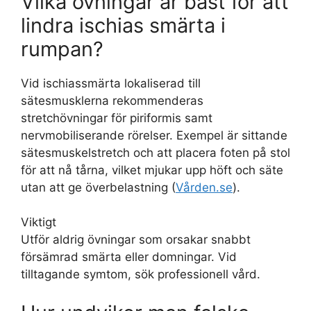
Vilka övningar är bäst för att
lindra ischias smärta i
rumpan?
Vid ischiassmärta lokaliserad till
sätesmusklerna rekommenderas
stretchövningar för piriformis samt
nervmobiliserande rörelser. Exempel är sittande
sätesmuskelstretch och att placera foten på stol
för att nå tårna, vilket mjukar upp höft och säte
utan att ge överbelastning (
Vården.se
).
Viktigt
Utför aldrig övningar som orsakar snabbt
försämrad smärta eller domningar. Vid
tilltagande symtom, sök professionell vård.