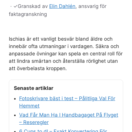
·
✓
Granskad av
Elin Dahlén
, ansvarig för
faktagranskning
Ischias är ett vanligt besvär bland äldre och
innebär ofta utmaningar i vardagen. Säkra och
anpassade övningar kan spela en central roll för
att lindra smärtan och återställa rörlighet utan
att överbelasta kroppen.
Senaste artiklar
Fotoskrivare bäst i test – Pålitliga Val För
Hemmet
Vad Får Man Ha I Handbagaget På Flyget
– Reseregler
6 Cups to dl – Exakt Konvertering För