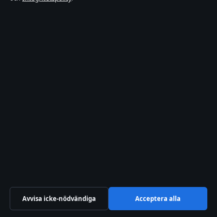
Integritetspolicy
Om Sverigerapport i korthet
Sverigerapport är en oberoende svensk digital
nyhetssajt med fokus på film, tv, kultur och
nöjesnyheter. Varje artikel har en namngiven byline,
granskas av en redaktör och faktagranskas innan
publicering.
Vi rättar misstag skyndsamt. Allmänna förfrågningar:
info@sverigerapport.se
.
sverigerapport.se drivs av Tärnholmen Media Limited
(Malta Business Registry: C 92218).
Avvisa icke-nödvändiga
Acceptera alla