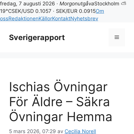
fredag, 7 augusti 2026 ·
Morgonutgåva
Stockholm ⛅
19°C
SEK/USD 0.1057 · SEK/EUR 0.0915
Om
oss
Redaktionen
Källor
Kontakt
Nyhetsbrev
Hoppa
till
Sverigerapport
Meny
innehåll
Ischias Övningar
För Äldre – Säkra
Övningar Hemma
5 mars 2026, 07:29
av
Cecilia Norell