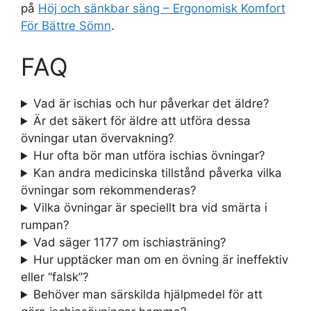
på
Höj och sänkbar säng – Ergonomisk Komfort
För Bättre Sömn
.
FAQ
Vad är ischias och hur påverkar det äldre?
Är det säkert för äldre att utföra dessa
övningar utan övervakning?
Hur ofta bör man utföra ischias övningar?
Kan andra medicinska tillstånd påverka vilka
övningar som rekommenderas?
Vilka övningar är speciellt bra vid smärta i
rumpan?
Vad säger 1177 om ischiasträning?
Hur upptäcker man om en övning är ineffektiv
eller “falsk”?
Behöver man särskilda hjälpmedel för att