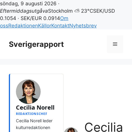
söndag, 9 augusti 2026 ·
Eftermiddagsutgåva
Stockholm ⛅ 23°C
SEK/USD
0.1054 · SEK/EUR 0.0914
Om
oss
Redaktionen
Källor
Kontakt
Nyhetsbrev
Hoppa
till
Sverigerapport
Meny
innehåll
Cecilia Norell
REDAKTIONSCHEF
Cecilia Norell leder
Cecilia
kulturredaktionen