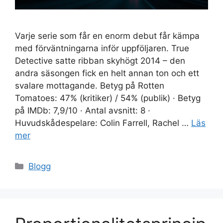
Varje serie som får en enorm debut får kämpa
med förväntningarna inför uppföljaren. True
Detective satte ribban skyhögt 2014 – den
andra säsongen fick en helt annan ton och ett
svalare mottagande. Betyg på Rotten
Tomatoes: 47% (kritiker) / 54% (publik) · Betyg
på IMDb: 7,9/10 · Antal avsnitt: 8 ·
Huvudskådespelare: Colin Farrell, Rachel …
Läs
mer
Kategorier
Blogg