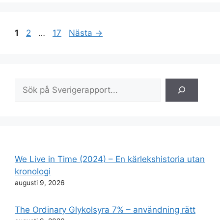
Sida
Sida
Sida
1
2
…
17
Nästa
→
Sök
We Live in Time (2024) – En kärlekshistoria utan
kronologi
augusti 9, 2026
The Ordinary Glykolsyra 7% – användning rätt