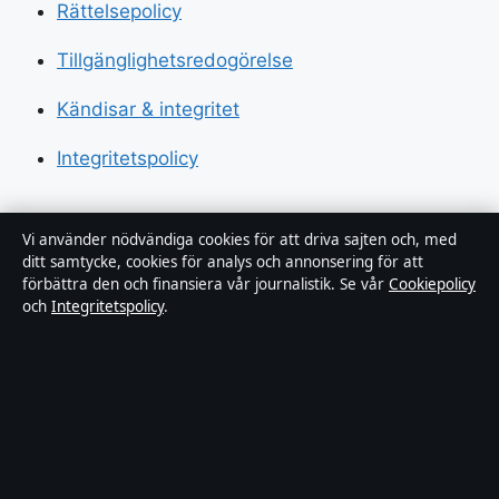
Rättelsepolicy
Tillgänglighetsredogörelse
Kändisar & integritet
Integritetspolicy
Om Sverigerapport i korthet
Vi använder nödvändiga cookies för att driva sajten och, med
ditt samtycke, cookies för analys och annonsering för att
förbättra den och finansiera vår journalistik. Se vår
Cookiepolicy
Sverigerapport är en oberoende svensk digital
och
Integritetspolicy
.
nyhetssajt med fokus på film, tv, kultur och
nöjesnyheter. Varje artikel har en namngiven byline,
granskas av en redaktör och faktagranskas innan
publicering.
Vi rättar misstag skyndsamt. Allmänna förfrågningar:
info@sverigerapport.se
.