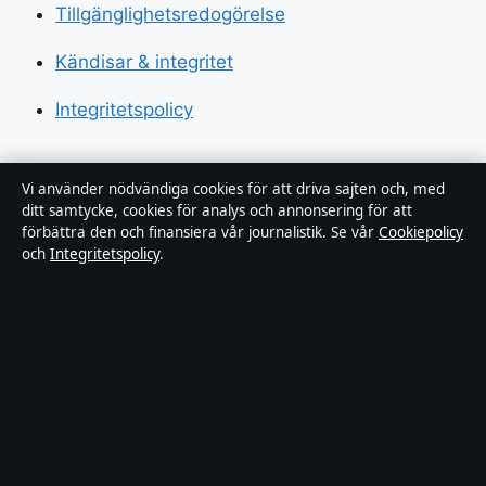
Tillgänglighetsredogörelse
Kändisar & integritet
Integritetspolicy
Om Sverigerapport i korthet
Vi använder nödvändiga cookies för att driva sajten och, med
ditt samtycke, cookies för analys och annonsering för att
förbättra den och finansiera vår journalistik. Se vår
Cookiepolicy
Sverigerapport är en oberoende svensk digital
och
Integritetspolicy
.
nyhetssajt med fokus på film, tv, kultur och
nöjesnyheter. Varje artikel har en namngiven byline,
granskas av en redaktör och faktagranskas innan
publicering.
Vi rättar misstag skyndsamt. Allmänna förfrågningar:
info@sverigerapport.se
.