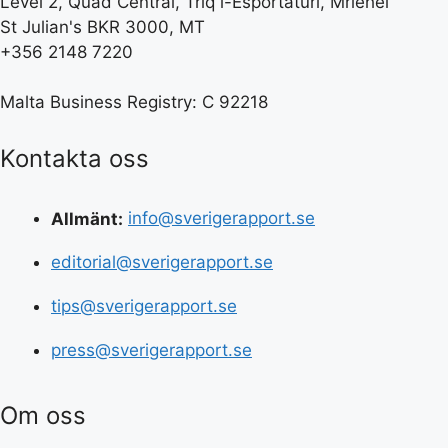
Level 2, Quad Central, Triq l-Esportaturi, Mriehel
St Julian's BKR 3000, MT
+356 2148 7220
Malta Business Registry: C 92218
Kontakta oss
Allmänt:
info@sverigerapport.se
editorial@sverigerapport.se
tips@sverigerapport.se
press@sverigerapport.se
Om oss