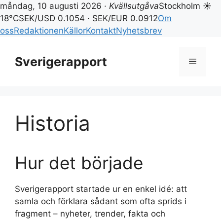
måndag, 10 augusti 2026 ·
Kvällsutgåva
Stockholm ☀
18°C
SEK/USD 0.1054 · SEK/EUR 0.0912
Om
oss
Redaktionen
Källor
Kontakt
Nyhetsbrev
Hoppa
till
Sverigerapport
Meny
innehåll
Historia
Hur det började
Sverigerapport startade ur en enkel idé: att
samla och förklara sådant som ofta sprids i
fragment – nyheter, trender, fakta och