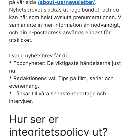
på vår sida
/about-us/newsletter/
.
a
Nyhetsbrevet skickas ut regelbundet, och du
d
kan när som helst avsluta prenumerationen. Vi
r
samlar inte in mer information än nödvändigt,
e
och din e-postadress används endast för
s
utskicket.
s
I varje nyhetsbrev får du:
* Toppnyheter: De viktigaste händelserna just
nu.
* Redaktionens val: Tips på film, serier och
evenemang.
* Länkar till våra senaste reportage och
intervjuer.
Hur ser er
integritetspolicy ut?