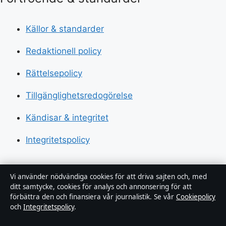
Källor & standarder
Redaktionell policy
Rättelsepolicy
Tillgänglighetsredogörelse
Kändisar & integritet
Integritetspolicy
Om Sverigerapport i korthet
Vi använder nödvändiga cookies för att driva sajten och, med
ditt samtycke, cookies för analys och annonsering för att
förbättra den och finansiera vår journalistik. Se vår
Cookiepolicy
Sverigerapport är en oberoende svensk digital
och
Integritetspolicy
.
nyhetssajt med fokus på film, tv, kultur och
nöjesnyheter. Varje artikel har en namngiven byline,