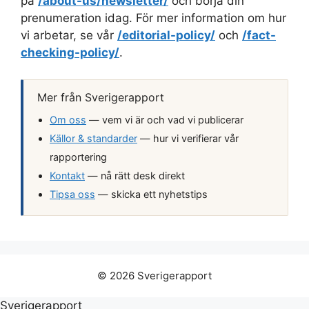
på
/about-us/newsletter/
och börja din
a
prenumeration idag. För mer information om hur
d
vi arbetar, se vår
/editorial-policy/
och
/fact-
r
checking-policy/
.
e
s
s
Mer från Sverigerapport
Om oss
— vem vi är och vad vi publicerar
Källor & standarder
— hur vi verifierar vår
rapportering
Kontakt
— nå rätt desk direkt
Tipsa oss
— skicka ett nyhetstips
© 2026 Sverigerapport
Sverigerapport