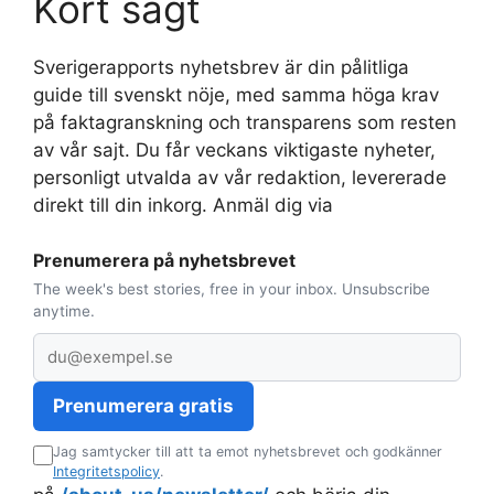
Kort sagt
Sverigerapports nyhetsbrev är din pålitliga
guide till svenskt nöje, med samma höga krav
på faktagranskning och transparens som resten
av vår sajt. Du får veckans viktigaste nyheter,
personligt utvalda av vår redaktion, levererade
direkt till din inkorg. Anmäl dig via
Prenumerera på nyhetsbrevet
The week's best stories, free in your inbox. Unsubscribe
anytime.
E
-
p
Prenumerera gratis
o
Jag samtycker till att ta emot nyhetsbrevet och godkänner
s
Integritetspolicy
.
t