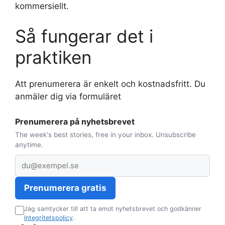
kommersiellt.
Så fungerar det i
praktiken
Att prenumerera är enkelt och kostnadsfritt. Du
anmäler dig via formuläret
Prenumerera på nyhetsbrevet
The week's best stories, free in your inbox. Unsubscribe
anytime.
E
-
p
Prenumerera gratis
o
Jag samtycker till att ta emot nyhetsbrevet och godkänner
s
Integritetspolicy
.
t