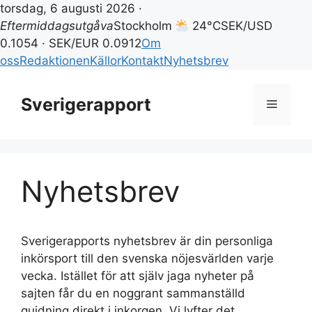
torsdag, 6 augusti 2026 ·
Eftermiddagsutgåva
Stockholm
24°C
SEK/USD
0.1054 · SEK/EUR 0.0912
Om
oss
Redaktionen
Källor
Kontakt
Nyhetsbrev
Hoppa
till
Sverigerapport
Meny
innehåll
Nyhetsbrev
Sverigerapports nyhetsbrev är din personliga
inkörsport till den svenska nöjesvärlden varje
vecka. Istället för att själv jaga nyheter på
sajten får du en noggrant sammanställd
guidning direkt i inkorgen. Vi lyfter det