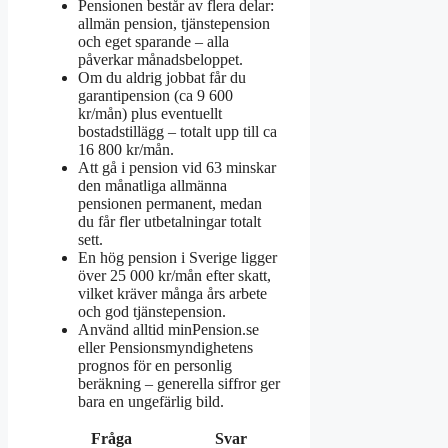
Pensionen består av flera delar:
allmän pension, tjänstepension
och eget sparande – alla
påverkar månadsbeloppet.
Om du aldrig jobbat får du
garantipension (ca 9 600
kr/mån) plus eventuellt
bostadstillägg – totalt upp till ca
16 800 kr/mån.
Att gå i pension vid 63 minskar
den månatliga allmänna
pensionen permanent, medan
du får fler utbetalningar totalt
sett.
En hög pension i Sverige ligger
över 25 000 kr/mån efter skatt,
vilket kräver många års arbete
och god tjänstepension.
Använd alltid minPension.se
eller Pensionsmyndighetens
prognos för en personlig
beräkning – generella siffror ger
bara en ungefärlig bild.
Fråga
Svar