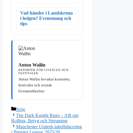
Vad händer i Landskrona
i helgen? Evenemang och
tips
Anton Wallin
REPORTER FÖR LIVESCEN OCH
FESTIVALER
Anton Wallin bevakar konserter,
festivaler och svensk
livemusikkultur.
Kategorier
Nöje
The Dark Knight Rises – Allt om
Rollista, Betyg och Streaming
Manchester Uniteds tabellplacering
i Premier League 2025/26