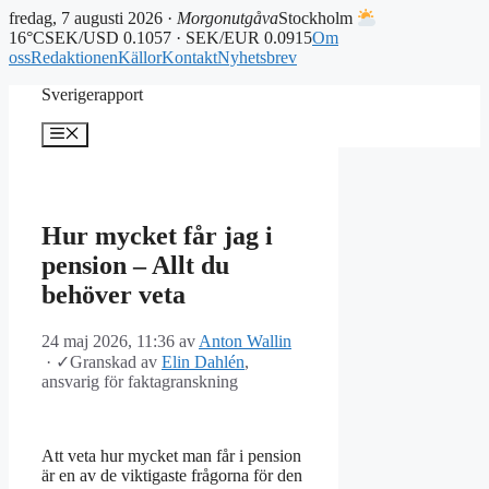
fredag, 7 augusti 2026 ·
Morgonutgåva
Stockholm
16°C
SEK/USD 0.1057 · SEK/EUR 0.0915
Om
oss
Redaktionen
Källor
Kontakt
Nyhetsbrev
Hoppa
Sverigerapport
till
innehåll
Meny
Hur mycket får jag i
pension – Allt du
behöver veta
24 maj 2026, 11:36
av
Anton Wallin
·
✓
Granskad av
Elin Dahlén
,
ansvarig för faktagranskning
Att veta hur mycket man får i pension
är en av de viktigaste frågorna för den