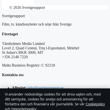
© 2026 Sverigerapport
Sverigerapport
Film, tv, kändisnyheter och nöje från Sverige.
Företaget
Tärnholmen Media Limited
Level 2, Quad Central, Triq l-Esportaturi, Mriehel
St Julian's BKR 3000, MT
+356 2148 7220
Malta Business Registry: C 92218
Kontakta oss
Allmänt:
info@sverigerapport.se
Vi använder nödvändiga cookies för att driva sajten och, med
editorial@sverigerapport.se
ditt samtycke, cookies för analys och annonsering för att
förbättra den och finansiera vår journalistik. Se vår
Cookiepolicy
och
Integritetspolicy
.
tips@sverigerapport.se