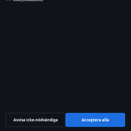
press@sverigerapport.se
Om oss
Om oss
Redaktionen
Vår historia
Nyhetsbrev
RSS-flöde
Förtroende & standarder
Avvisa icke-nödvändiga
Acceptera alla
Källor & standarder