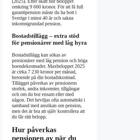
(2025). Efter skatt blir beloppet
omkring 9 600 kronor. För att få full
garantipension måste du ha bott i
Sverige i minst 40 år och sakna
inkomstgrundad pension.
Bostadstillägg – extra stöd
för pensionärer med låg hyra
Bostadstillägg kan sökas av
pensionärer med låg pension och höga
boendekostnader. Maxbeloppet 2025
är cirka 7 230 kronor per månad,
beroende på din bostadskostnad.
Tillägget påverkas av pensionens
storlek, andra inkomster, tillgångar
och om du bor ensam eller med
någon. Det beviljas ofta automatiskt i
samband med ansökan om pension,
men det är bra att själv kontrollera att
du får rätt belopp.
Hur påverkas
pensionen av när du