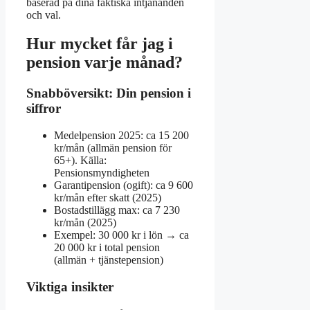
baserad på dina faktiska intjänanden
och val.
Hur mycket får jag i
pension varje månad?
Snabböversikt: Din pension i
siffror
Medelpension 2025: ca 15 200
kr/mån (allmän pension för
65+). Källa:
Pensionsmyndigheten
Garantipension (ogift): ca 9 600
kr/mån efter skatt (2025)
Bostadstillägg max: ca 7 230
kr/mån (2025)
Exempel: 30 000 kr i lön → ca
20 000 kr i total pension
(allmän + tjänstepension)
Viktiga insikter