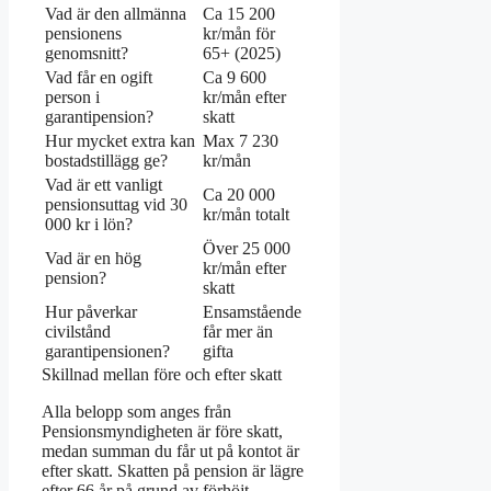
Vad är den allmänna
Ca 15 200
pensionens
kr/mån för
genomsnitt?
65+ (2025)
Vad får en ogift
Ca 9 600
person i
kr/mån efter
garantipension?
skatt
Hur mycket extra kan
Max 7 230
bostadstillägg ge?
kr/mån
Vad är ett vanligt
Ca 20 000
pensionsuttag vid 30
kr/mån totalt
000 kr i lön?
Över 25 000
Vad är en hög
kr/mån efter
pension?
skatt
Hur påverkar
Ensamstående
civilstånd
får mer än
garantipensionen?
gifta
Skillnad mellan före och efter skatt
Alla belopp som anges från
Pensionsmyndigheten är före skatt,
medan summan du får ut på kontot är
efter skatt. Skatten på pension är lägre
efter 66 år på grund av förhöjt