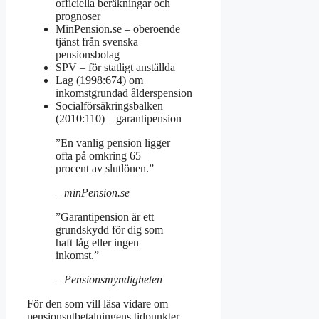
officiella beräkningar och
prognoser
MinPension.se – oberoende
tjänst från svenska
pensionsbolag
SPV – för statligt anställda
Lag (1998:674) om
inkomstgrundad ålderspension
Socialförsäkringsbalken
(2010:110) – garantipension
”En vanlig pension ligger
ofta på omkring 65
procent av slutlönen.”
– minPension.se
”Garantipension är ett
grundskydd för dig som
haft låg eller ingen
inkomst.”
– Pensionsmyndigheten
För den som vill läsa vidare om
pensionsutbetalningens tidpunkter