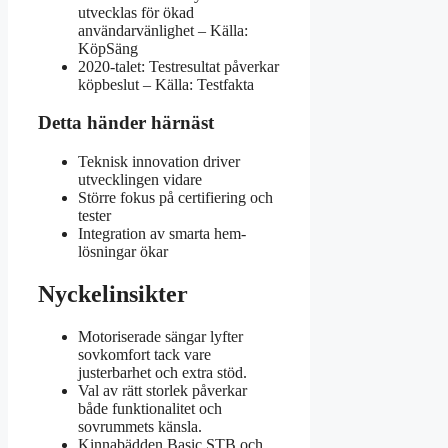
utvecklas för ökad
användarvänlighet – Källa:
KöpSäng
2020-talet: Testresultat påverkar
köpbeslut – Källa: Testfakta
Detta händer härnäst
Teknisk innovation driver
utvecklingen vidare
Större fokus på certifiering och
tester
Integration av smarta hem-
lösningar ökar
Nyckelinsikter
Motoriserade sängar lyfter
sovkomfort tack vare
justerbarhet och extra stöd.
Val av rätt storlek påverkar
både funktionalitet och
sovrummets känsla.
Kinnabädden Basic STB och