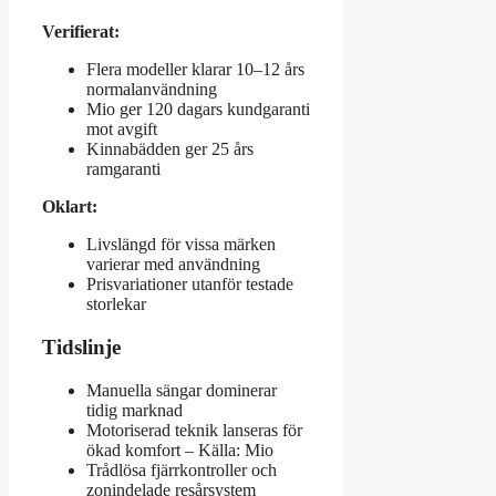
Verifierat:
Flera modeller klarar 10–12 års
normalanvändning
Mio ger 120 dagars kundgaranti
mot avgift
Kinnabädden ger 25 års
ramgaranti
Oklart:
Livslängd för vissa märken
varierar med användning
Prisvariationer utanför testade
storlekar
Tidslinje
Manuella sängar dominerar
tidig marknad
Motoriserad teknik lanseras för
ökad komfort – Källa: Mio
Trådlösa fjärrkontroller och
zonindelade resårsystem