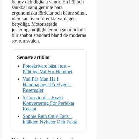
behov och digitala vanor. En höj och
sänkbar säng ger inte bara
ergonomiska fördelar och bättre sömn,
utan kan även förenkla vardagen
betydligt. Motoriserade
justeringsmöjligheter och smart teknik
blir snabbt standard bland de moderna
sovrumsvalen.
Senaste artiklar
Fotoskrivare bäst i test –
Pålitliga Val För Hemmet
Vad Får Man Ha I
Handbagaget På Flyget –
Reseregler
6 Cups to dl – Exakt
Konvertering För Perfekta
Recept
Sophie Rain Only Fans –
Intäkter, Nyheter Och Fakta