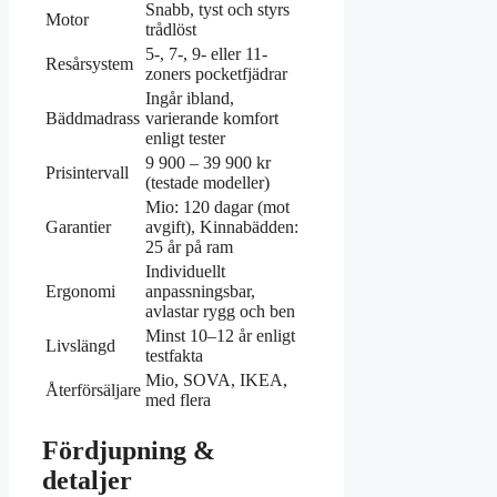
Snabb, tyst och styrs
Motor
trådlöst
5-, 7-, 9- eller 11-
Resårsystem
zoners pocketfjädrar
Ingår ibland,
Bäddmadrass
varierande komfort
enligt tester
9 900 – 39 900 kr
Prisintervall
(testade modeller)
Mio: 120 dagar (mot
Garantier
avgift), Kinnabädden:
25 år på ram
Individuellt
Ergonomi
anpassningsbar,
avlastar rygg och ben
Minst 10–12 år enligt
Livslängd
testfakta
Mio, SOVA, IKEA,
Återförsäljare
med flera
Fördjupning &
detaljer