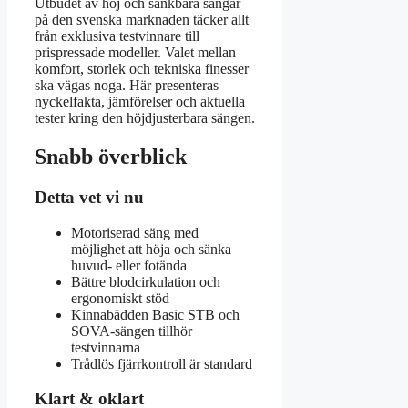
Utbudet av höj och sänkbara sängar
på den svenska marknaden täcker allt
från exklusiva testvinnare till
prispressade modeller. Valet mellan
komfort, storlek och tekniska finesser
ska vägas noga. Här presenteras
nyckelfakta, jämförelser och aktuella
tester kring den höjdjusterbara sängen.
Snabb överblick
Detta vet vi nu
Motoriserad säng med
möjlighet att höja och sänka
huvud- eller fotända
Bättre blodcirkulation och
ergonomiskt stöd
Kinnabädden Basic STB och
SOVA-sängen tillhör
testvinnarna
Trådlös fjärrkontroll är standard
Klart & oklart