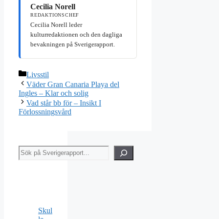
Cecilia Norell
REDAKTIONSCHEF
Cecilia Norell leder
kulturredaktionen och den dagliga
bevakningen på Sverigerapport.
Kategorier
Livsstil
Väder Gran Canaria Playa del
Ingles – Klar och solig
Vad står bb för – Insikt I
Förlossningsvård
Sök
Skul