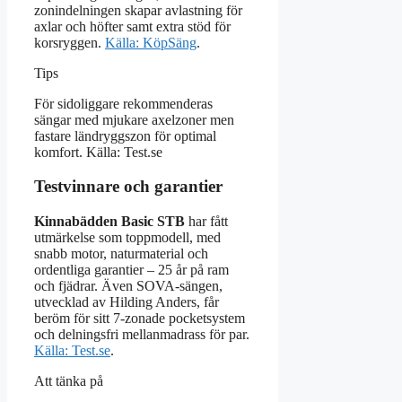
zonindelningen skapar avlastning för
axlar och höfter samt extra stöd för
korsryggen.
Källa: KöpSäng
.
Tips
För sidoliggare rekommenderas
sängar med mjukare axelzoner men
fastare ländryggszon för optimal
komfort. Källa: Test.se
Testvinnare och garantier
Kinnabädden Basic STB
har fått
utmärkelse som toppmodell, med
snabb motor, naturmaterial och
ordentliga garantier – 25 år på ram
och fjädrar. Även SOVA-sängen,
utvecklad av Hilding Anders, får
beröm för sitt 7-zonade pocketsystem
och delningsfri mellanmadrass för par.
Källa: Test.se
.
Att tänka på