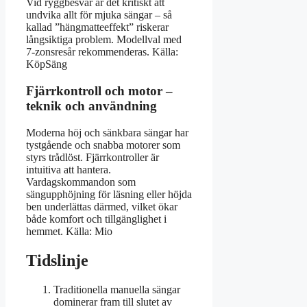
Vid ryggbesvär är det kritiskt att
undvika allt för mjuka sängar – så
kallad ”hängmatteeffekt” riskerar
långsiktiga problem. Modellval med
7-zonsresår rekommenderas. Källa:
KöpSäng
Fjärrkontroll och motor –
teknik och användning
Moderna höj och sänkbara sängar har
tystgående och snabba motorer som
styrs trådlöst. Fjärrkontroller är
intuitiva att hantera.
Vardagskommandon som
sängupphöjning för läsning eller höjda
ben underlättas därmed, vilket ökar
både komfort och tillgänglighet i
hemmet. Källa: Mio
Tidslinje
Traditionella manuella sängar
dominerar fram till slutet av