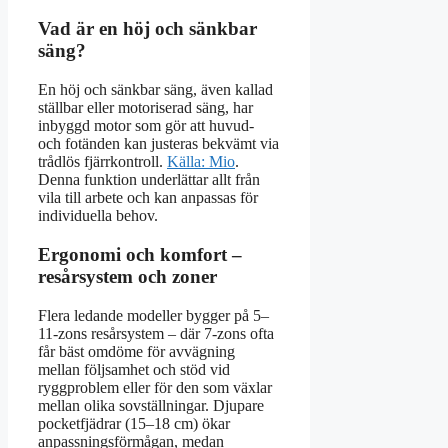
Vad är en höj och sänkbar
säng?
En höj och sänkbar säng, även kallad
ställbar eller motoriserad säng, har
inbyggd motor som gör att huvud-
och fotänden kan justeras bekvämt via
trådlös fjärrkontroll.
Källa: Mio
.
Denna funktion underlättar allt från
vila till arbete och kan anpassas för
individuella behov.
Ergonomi och komfort –
resårsystem och zoner
Flera ledande modeller bygger på 5–
11-zons resårsystem – där 7-zons ofta
får bäst omdöme för avvägning
mellan följsamhet och stöd vid
ryggproblem eller för den som växlar
mellan olika sovställningar. Djupare
pocketfjädrar (15–18 cm) ökar
anpassningsförmågan, medan