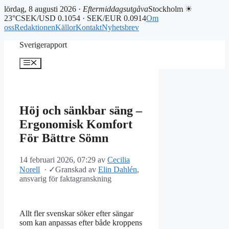
lördag, 8 augusti 2026 ·
Eftermiddagsutgåva
Stockholm ☀
23°C
SEK/USD 0.1054 · SEK/EUR 0.0914
Om
oss
Redaktionen
Källor
Kontakt
Nyhetsbrev
Hoppa
Sverigerapport
till
innehåll
Meny
Höj och sänkbar säng –
Ergonomisk Komfort
För Bättre Sömn
14 februari 2026, 07:29
av
Cecilia
Norell
·
✓
Granskad av
Elin Dahlén
,
ansvarig för faktagranskning
Allt fler svenskar söker efter sängar
som kan anpassas efter både kroppens