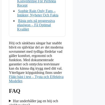
Konvertering För Perfekta
Recept
Sophie Rain Only Fans –
Intäkter, Nyheter Och Fakta
Bästa pris på progressiva
glasögon – Få Optimal
Kvalitet
Höj och sänkbara sängar har snabbt
blivit en självklar del av det moderna
sovrummet med tydliga fördelar vad
gäller komfort, ergonomi och
funktion. Med dokumenterade
garantier och omtyckta testvinnare
kan du känna dig trygg med ditt val.
Ytterligare köpguidning finns under
Fläkt bäst i test – Tysta och Effektiva
Modeller
.
FAQ
Hur underhåller jag en höj och