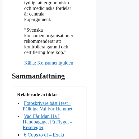
tydligt att ergonomiska
och medicinska fördelar
är centrala
köpargument.”
”Svenska
konsumentorganisationer
rekommenderar att
kontrollera garanti och
certifiering före köp.”
Källa: Konsumentguiden
Sammanfattning
Relaterade artiklar
Fotoskrivare bäst i test –
Pålitliga Val För Hemmet
Vad Får Man Ha I
Handbagaget På Flyget –
Reseregler
6 Cups to dl – Exakt