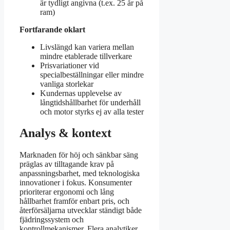
är tydligt angivna (t.ex. 25 år på
ram)
Fortfarande oklart
Livslängd kan variera mellan
mindre etablerade tillverkare
Prisvariationer vid
specialbeställningar eller mindre
vanliga storlekar
Kundernas upplevelse av
långtidshållbarhet för underhåll
och motor styrks ej av alla tester
Analys & kontext
Marknaden för höj och sänkbar säng
präglas av tilltagande krav på
anpassningsbarhet, med teknologiska
innovationer i fokus. Konsumenter
prioriterar ergonomi och lång
hållbarhet framför enbart pris, och
återförsäljarna utvecklar ständigt både
fjädringssystem och
kontrollmekanismer. Flera analytiker,