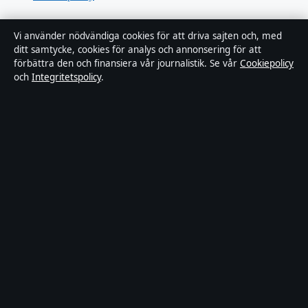
Tillgänglighetsredogörelse
Vi använder nödvändiga cookies för att driva sajten och, med
ditt samtycke, cookies för analys och annonsering för att
Kändisar & integritet
förbättra den och finansiera vår journalistik. Se vår
Cookiepolicy
och
Integritetspolicy
.
Integritetspolicy
Om Sverigerapport i korthet
Sverigerapport är en oberoende svensk digital nyhetssajt med fokus
på film, tv, kultur och nöjesnyheter. Varje artikel har en namngiven
byline, granskas av en redaktör och faktagranskas innan publicering.
Vi rättar misstag skyndsamt. Allmänna förfrågningar:
info@sverigerapport.se
.
sverigerapport.se drivs av Tärnholmen Media Limited (Malta
Business Registry: C 92218).
© 2026 sverigerapport.se ·
WorldRSS
·