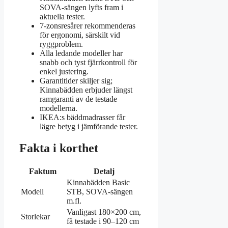
SOVA-sängen lyfts fram i
aktuella tester.
7-zonsresårer rekommenderas
för ergonomi, särskilt vid
ryggproblem.
Alla ledande modeller har
snabb och tyst fjärrkontroll för
enkel justering.
Garantitider skiljer sig;
Kinnabädden erbjuder längst
ramgaranti av de testade
modellerna.
IKEA:s bäddmadrasser får
lägre betyg i jämförande tester.
Fakta i korthet
Faktum
Detalj
Kinnabädden Basic
Modell
STB, SOVA-sängen
m.fl.
Vanligast 180×200 cm,
Storlekar
få testade i 90–120 cm