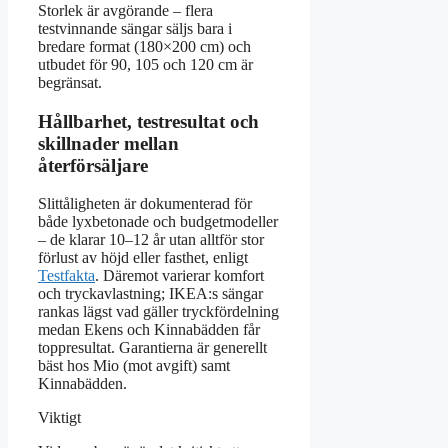
Storlek är avgörande – flera
testvinnande sängar säljs bara i
bredare format (180×200 cm) och
utbudet för 90, 105 och 120 cm är
begränsat.
Hållbarhet, testresultat och
skillnader mellan
återförsäljare
Slittåligheten är dokumenterad för
både lyxbetonade och budgetmodeller
– de klarar 10–12 år utan alltför stor
förlust av höjd eller fasthet, enligt
Testfakta
. Däremot varierar komfort
och tryckavlastning; IKEA:s sängar
rankas lägst vad gäller tryckfördelning
medan Ekens och Kinnabädden får
toppresultat. Garantierna är generellt
bäst hos Mio (mot avgift) samt
Kinnabädden.
Viktigt