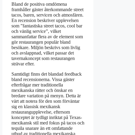
Bland de positiva omdömena
framhåller gäster återkommande street
tacos, baren, servicen och atmosfären.
En recension beskriver upplevelsen
som ”fantastiska street tacos, cool bar
och vänlig service”, vilket
sammanfattar flera av de element som
gör restaurangen populär bland
besökare. Miljön beskrivs som livlig
och avslappnad, vilket passar det
tavernakoncept som restaurangen
strävar efter.
Samtidigt finns det blandad feedback
bland recensionerna. Vissa gäster
efterfrågar mer traditionella
mexikanska rätter och önskar en
bredare variation på menyn. Detta är
värt att notera för den som förväntar
sig en klassisk mexikansk
restaurangupplevelse, eftersom
konceptet är tydligt inriktat på Texas-
mexikansk stil med fokus på tacos och
tequila snarare än ett omfattande
utbud av traditionella mexikanska