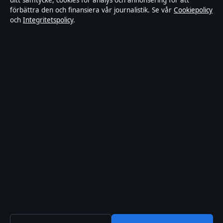
ditt samtycke, cookies för analys och annonsering för att
Kändisar & integritet
förbättra den och finansiera vår journalistik. Se vår
Cookiepolicy
och
Integritetspolicy
.
Integritetspolicy
Om Sverigerapport i korthet
Sverigerapport är en oberoende svensk digital nyhetssajt med fokus
på film, tv, kultur och nöjesnyheter. Varje artikel har en namngiven
byline, granskas av en redaktör och faktagranskas innan publicering.
Vi rättar misstag skyndsamt. Allmänna förfrågningar:
info@sverigerapport.se
.
sverigerapport.se drivs av Tärnholmen Media Limited (Malta
Business Registry: C 92218).
© 2026 sverigerapport.se ·
WorldRSS
·
Så verifierar vi vår rapportering