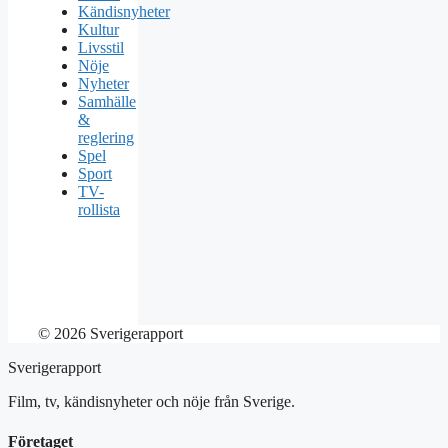
Kändisnyheter
Kultur
Livsstil
Nöje
Nyheter
Samhälle
&
reglering
Spel
Sport
TV-
rollista
© 2026 Sverigerapport
Sverigerapport
Film, tv, kändisnyheter och nöje från Sverige.
Företaget