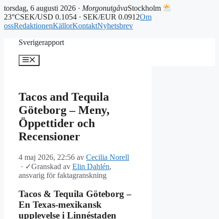
torsdag, 6 augusti 2026 ·
Morgonutgåva
Stockholm
23°C
SEK/USD 0.1054 · SEK/EUR 0.0912
Om
oss
Redaktionen
Källor
Kontakt
Nyhetsbrev
Hoppa
Sverigerapport
till
innehåll
Meny
Tacos and Tequila
Göteborg – Meny,
Öppettider och
Recensioner
4 maj 2026, 22:56
av
Cecilia Norell
·
✓
Granskad av
Elin Dahlén
,
ansvarig för faktagranskning
Tacos & Tequila Göteborg –
En Texas-mexikansk
upplevelse i Linnéstaden