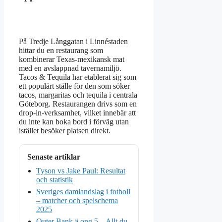
På Tredje Långgatan i Linnéstaden
hittar du en restaurang som
kombinerar Texas-mexikansk mat
med en avslappnad tavernamiljö.
Tacos & Tequila har etablerat sig som
ett populärt ställe för den som söker
tacos, margaritas och tequila i centrala
Göteborg. Restaurangen drivs som en
drop-in-verksamhet, vilket innebär att
du inte kan boka bord i förväg utan
istället besöker platsen direkt.
Senaste artiklar
Tyson vs Jake Paul: Resultat
och statistik
Sveriges damlandslag i fotboll
– matcher och spelschema
2025
Outer Bank ä ong 5 – Allt du