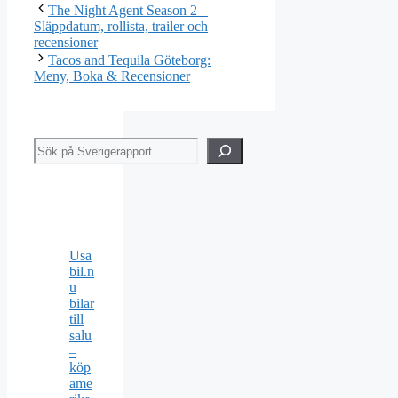
The Night Agent Season 2 –
Släppdatum, rollista, trailer och
recensioner
Tacos and Tequila Göteborg:
Meny, Boka & Recensioner
Sök
Usa
bil.n
u
bilar
till
salu
–
köp
ame