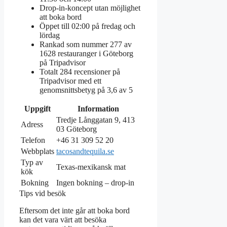
Drop-in-koncept utan möjlighet
att boka bord
Öppet till 02:00 på fredag och
lördag
Rankad som nummer 277 av
1628 restauranger i Göteborg
på Tripadvisor
Totalt 284 recensioner på
Tripadvisor med ett
genomsnittsbetyg på 3,6 av 5
Uppgift
Information
Tredje Långgatan 9, 413
Adress
03 Göteborg
Telefon
+46 31 309 52 20
Webbplats
tacosandtequila.se
Typ av
Texas-mexikansk mat
kök
Bokning
Ingen bokning – drop-in
Tips vid besök
Eftersom det inte går att boka bord
kan det vara värt att besöka