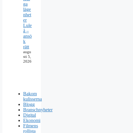
ga
läge
nhet
er
Lule
å –
ansö
k
rätt
augu
sti 5,
2026
Bakom
kulisserna
Blogg
Branschnyheter
Digital
Ekonomi
Filmens
rollista