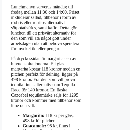
Lunchmenyn serveras måndag till
fredag mellan 11:30 och 14:00. Priset
inkluderar sallad, tillbehör i form av
röd ris eller refritos alternativt
sötpotatisfries, samt kaffe. Detta gör
lunchen till ett prisvärt alternativ för
den som vill äta något gott under
arbetsdagen utan att behöva spendera
för mycket tid eller pengar.
På dryckessidan är margaritas en av
huvudaspirationerna. Ett glas
margarita kostar 118 kronor medan en
pitcher, perfekt för delning, ligger på
498 kronor. För den som vill prova
tequila finns alternativ som Tequila
Race för 140 kronor. En flaska
Cazcabel tequilamärke säljs för 1295
kronor och kommer med tillbehör som
lime och salt.
Margarita:
118 kr per glas,
498 kr för pitcher
Guacamole:
95 kr, finns i