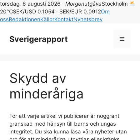
torsdag, 6 augusti 2026 ·
Morgonutgåva
Stockholm
20°C
SEK/USD 0.1054 · SEK/EUR 0.0912
Om
oss
Redaktionen
Källor
Kontakt
Nyhetsbrev
Hoppa
till
Sverigerapport
Meny
innehåll
Skydd av
minderåriga
För att varje artikel vi publicerar är noggrant
granskad med hänsyn till barns och ungas
integritet. Du ska kunna läsa våra nyheter utan
oro för att minderåriga utnyttjas eller kränks.