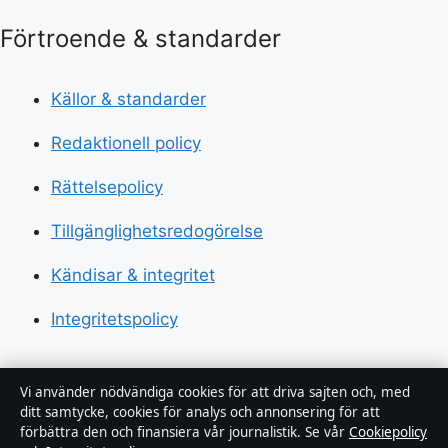
Förtroende & standarder
Källor & standarder
Redaktionell policy
Rättelsepolicy
Tillgänglighetsredogörelse
Kändisar & integritet
Integritetspolicy
Om Sverigerapport i korthet
Vi använder nödvändiga cookies för att driva sajten och, med
ditt samtycke, cookies för analys och annonsering för att
förbättra den och finansiera vår journalistik. Se vår
Cookiepolicy
Sverigerapport är en oberoende svensk digital