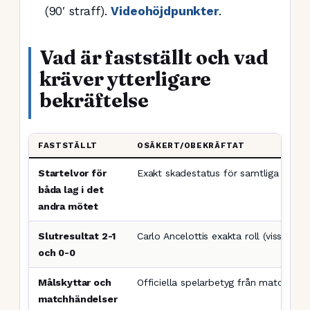
(90′ straff).
Videohöjdpunkter
.
Vad är fastställt och vad
kräver ytterligare
bekräftelse
FASTSTÄLLT
OSÄKERT/OBEKRÄFTAT
Startelvor för
Exakt skadestatus för samtliga spela
båda lag i det
andra mötet
Slutresultat 2-1
Carlo Ancelottis exakta roll (viss ana
och 0-0
Målskyttar och
Officiella spelarbetyg från matcherna
matchhändelser