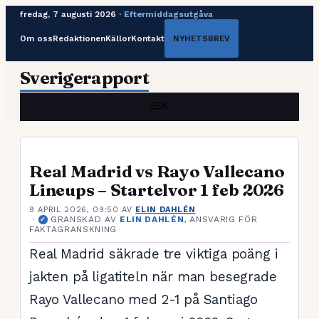
fredag, 7 augusti 2026 ·
Eftermiddagsutgåva
Om oss
Redaktionen
Källor
Kontakt
NYHETSBREV
Hoppa
Sverigerapport
till
innehåll
MENY
Real Madrid vs Rayo Vallecano
Lineups – Startelvor 1 feb 2026
9 APRIL 2026, 09:50
AV
ELIN DAHLÉN
·
GRANSKAD AV
ELIN DAHLÉN
, ANSVARIG FÖR
✓
FAKTAGRANSKNING
Real Madrid säkrade tre viktiga poäng i
jakten på ligatiteln när man besegrade
Rayo Vallecano med 2-1 på Santiago