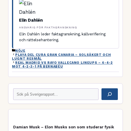
Elin Dahlén
ANSVARIG FÖR FAKTAGRANSKNING
Elin Dahlén leder faktagranskning, källverifiering
och rättelsehantering.
KATEGORIER
NÖJE
PLAYA DEL CURA GRAN CANARIA – SOLSÄKERT OCH
LUGNT RESMÅL
REAL MADRID VS RAYO VALLECANO LINEUPS – 4-4-2
MOT 4-2-3-1 PÅ BERNABÉU
Sök
Damian Musk – Elon Musks son som studerar fysik