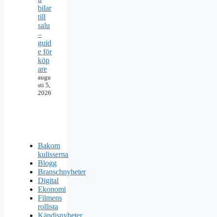
bilar
till
salu
–
guid
e för
köp
are
augu
sti 5,
2026
Bakom
kulisserna
Blogg
Branschnyheter
Digital
Ekonomi
Filmens
rollista
Kändisnyheter