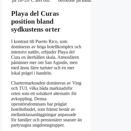
på 18–26°C året om.
beroende på källa.
Playa del Curas
position bland
sydkustens orter
I kontrast till Puerto Rico, som
domineras av höga hotellkomplex och
intensivt nattliv, erbjuder Playa del
Cura en återhållen skala. Atmosfären
påminner mer om San Agustín, men
med ännu färre turister och en mer
lokal prägel i handeln.
Chartermarknaden domineras av Ving
och TUI, vilka båda marknadsför
orten som ett solsäkert alternativ för
avkoppling. Denna
operatörsdominans har präglat
hotellutbudet, som främst består av
mellanklassanläggningar anpassade
för familjer och pensionärer snarare än
partysugna ungdomsgrupper.