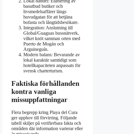
Lokal handel: Etablering av
basutbud butiker och
livsmedelsaffärer längs
huvudgatan för att betjäna
bofasta och långtidsbesökare.
Integration: Anslutning till
Global/Guaguas bussnätverk,
vilket knöt samman orten med
Puerto de Mogán och
Arguineguín.
Modern balans: Bevarande av
lokal karaktär samtidigt som
hotellkapaciteten anpassats för
svensk charterturism.
Faktiska förhållanden
kontra vanliga
missuppfattningar
Flera begrepp kring Playa del Cura
ger upphov till förvirring. Följande
tabell skiljer på verifierbara fakta och
områden där information varierar eller
är missvisande.