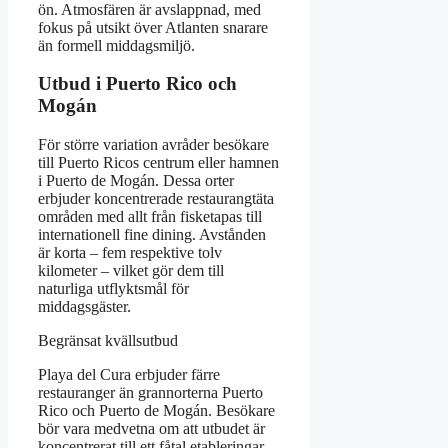
ön. Atmosfären är avslappnad, med
fokus på utsikt över Atlanten snarare
än formell middagsmiljö.
Utbud i Puerto Rico och
Mogán
För större variation avråder besökare
till Puerto Ricos centrum eller hamnen
i Puerto de Mogán. Dessa orter
erbjuder koncentrerade restaurangtäta
områden med allt från fisketapas till
internationell fine dining. Avstånden
är korta – fem respektive tolv
kilometer – vilket gör dem till
naturliga utflyktsmål för
middagsgäster.
Begränsat kvällsutbud
Playa del Cura erbjuder färre
restauranger än grannorterna Puerto
Rico och Puerto de Mogán. Besökare
bör vara medvetna om att utbudet är
koncentrerat till ett fåtal etableringar