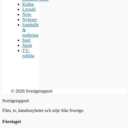
Kultur
Livsstil
Nöje
Nyheter
Samhälle
&
reglering
Spel
Sport
TV-
rollista
© 2026 Sverigerapport
Sverigerapport
Film, tv, kändisnyheter och nöje från Sverige.
Företaget