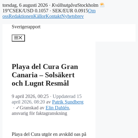
torsdag, 6 augusti 2026 ·
Kvällsutgåva
Stockholm
19°C
SEK/USD 0.1057 · SEK/EUR 0.0915
Om
oss
Redaktionen
Källor
Kontakt
Nyhetsbrev
Hoppa
Sverigerapport
till
innehåll
Meny
Playa del Cura Gran
Canaria – Solsäkert
och Lugnt Resmål
9 april 2026, 00:25
· Uppdaterad
15
april 2026, 08:20
av
Patrik Sundberg
·
✓
Granskad av
Elin Dahlén
,
ansvarig för faktagranskning
Playa del Cura utgör en avskild oas på