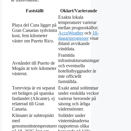
Fastställt
Oklart/Varierande
Exakta lokala
temperaturer varierar
Playa del Cura ligger på
mellan prognoskällor;
Gran Canarias sydvästra
AccuWeather
och
10-
kust, fem kilometer
dagarsprognoser
visar
väster om Puerto Rico.
ibland avvikande
vinddata.
Framtida
infrastruktursatsningar
Avståndet till Puerto de
och eventuella
Mogán är tolv kilometer
hotellutbyggnader är
västerut.
inte officiellt
fastställda.
Torrevieja är en separat
Exakt antal soltimmar
ort belägen på spanska
under enskilda veckor
fastlandet (Alicante), ej
varierar beroende på
relaterad till Gran
säsong och årliga
Canaria.
vädermönster.
Klimatet är subtropiskt
Solitider under
med
vintermånaderna
genomsnittstemperaturer
rapporteras olika