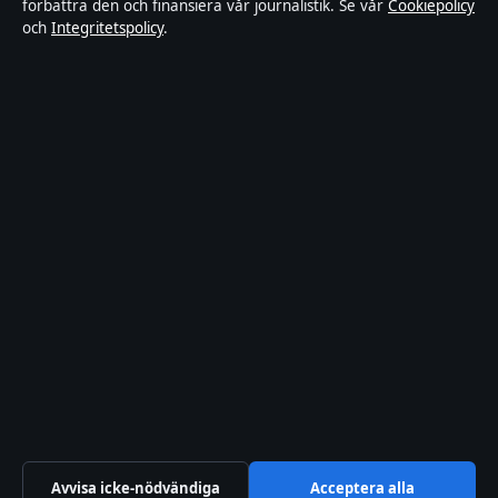
förbättra den och finansiera vår journalistik. Se vår
Cookiepolicy
och
Integritetspolicy
.
Integritetspolicy
Om Sverigerapport i korthet
Sverigerapport är en oberoende svensk digital nyhetssajt med fokus
på film, tv, kultur och nöjesnyheter. Varje artikel har en namngiven
byline, granskas av en redaktör och faktagranskas innan publicering.
Vi rättar misstag skyndsamt. Allmänna förfrågningar:
info@sverigerapport.se
.
sverigerapport.se drivs av Tärnholmen Media Limited (Malta
Business Registry: C 92218).
© 2026 sverigerapport.se ·
WorldRSS
·
Så verifierar vi vår rapportering
Avvisa icke-nödvändiga
Acceptera alla
↑