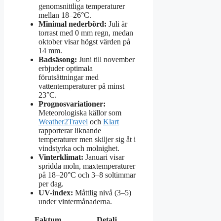
genomsnittliga temperaturer
mellan 18–26°C.
Minimal nederbörd:
Juli är
torrast med 0 mm regn, medan
oktober visar högst värden på
14 mm.
Badsäsong:
Juni till november
erbjuder optimala
förutsättningar med
vattentemperaturer på minst
23°C.
Prognosvariationer:
Meteorologiska källor som
Weather2Travel
och
Klart
rapporterar liknande
temperaturer men skiljer sig åt i
vindstyrka och molnighet.
Vinterklimat:
Januari visar
spridda moln, maxtemperaturer
på 18–20°C och 3–8 soltimmar
per dag.
UV-index:
Måttlig nivå (3–5)
under vintermånaderna.
Faktum
Detalj