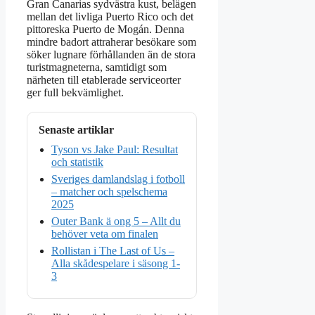
Gran Canarias sydvästra kust, belägen
mellan det livliga Puerto Rico och det
pittoreska Puerto de Mogán. Denna
mindre badort attraherar besökare som
söker lugnare förhållanden än de stora
turistmagneterna, samtidigt som
närheten till etablerade serviceorter
ger full bekvämlighet.
Senaste artiklar
Tyson vs Jake Paul: Resultat
och statistik
Sveriges damlandslag i fotboll
– matcher och spelschema
2025
Outer Bank ä ong 5 – Allt du
behöver veta om finalen
Rollistan i The Last of Us –
Alla skådespelare i säsong 1-
3