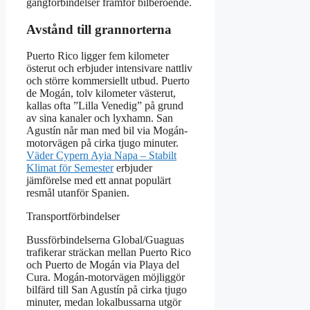
gångförbindelser framför bilberoende.
Avstånd till grannorterna
Puerto Rico ligger fem kilometer
österut och erbjuder intensivare nattliv
och större kommersiellt utbud. Puerto
de Mogán, tolv kilometer västerut,
kallas ofta ”Lilla Venedig” på grund
av sina kanaler och lyxhamn. San
Agustín når man med bil via Mogán-
motorvägen på cirka tjugo minuter.
Väder Cypern Ayia Napa – Stabilt
Klimat för Semester
erbjuder
jämförelse med ett annat populärt
resmål utanför Spanien.
Transportförbindelser
Bussförbindelserna Global/Guaguas
trafikerar sträckan mellan Puerto Rico
och Puerto de Mogán via Playa del
Cura. Mogán-motorvägen möjliggör
bilfärd till San Agustín på cirka tjugo
minuter, medan lokalbussarna utgör