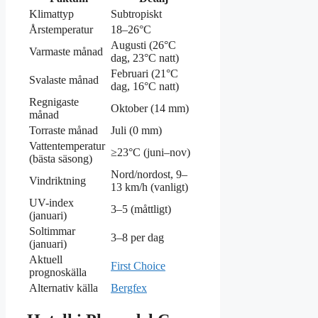
Klimattyp
Subtropiskt
Årstemperatur
18–26°C
Augusti (26°C
Varmaste månad
dag, 23°C natt)
Februari (21°C
Svalaste månad
dag, 16°C natt)
Regnigaste
Oktober (14 mm)
månad
Torraste månad
Juli (0 mm)
Vattentemperatur
≥23°C (juni–nov)
(bästa säsong)
Nord/nordost, 9–
Vindriktning
13 km/h (vanligt)
UV-index
3–5 (måttligt)
(januari)
Soltimmar
3–8 per dag
(januari)
Aktuell
First Choice
prognoskälla
Alternativ källa
Bergfex