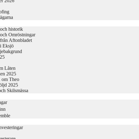
er 2026
ofing
vägarna
och historik
 och Omröstningar
från Aftonbladet
i Eksjö
ljebakgrund
025
Om Låten
kten 2025
a om Theo
följd 2025
och Skilsmässa
ngar
inn
semble
vesteringar
esterare