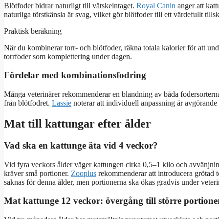
Blötfoder bidrar naturligt till vätskeintaget.
Royal Canin
anger att katt
naturliga törstkänsla är svag, vilket gör blötfoder till ett värdefullt till
Praktisk beräkning
När du kombinerar torr- och blötfoder, räkna totala kalorier för att u
torrfoder som komplettering under dagen.
Fördelar med kombinationsfodring
Många veterinärer rekommenderar en blandning av båda fodersorterna.
från blötfodret.
Lassie
noterar att individuell anpassning är avgörande fö
Mat till kattungar efter ålder
Vad ska en kattunge äta vid 4 veckor?
Vid fyra veckors ålder väger kattungen cirka 0,5–1 kilo och avvänjnin
kräver små portioner.
Zooplus
rekommenderar att introducera grötad tor
saknas för denna ålder, men portionerna ska ökas gradvis under veter
Mat kattunge 12 veckor: övergång till större portione