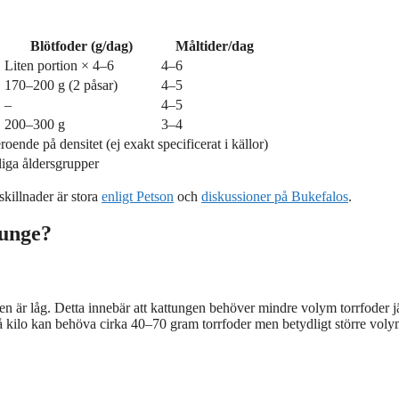
Blötfoder (g/dag)
Måltider/dag
Liten portion × 4–6
4–6
170–200 g (2 påsar)
4–5
–
4–5
200–300 g
3–4
oende på densitet (ej exakt specificerat i källor)
iga åldersgrupper
skillnader är stora
enligt Petson
och
diskussioner på Bukefalos
.
tunge?
ten är låg. Detta innebär att kattungen behöver mindre volym torrfoder 
å kilo kan behöva cirka 40–70 gram torrfoder men betydligt större vol