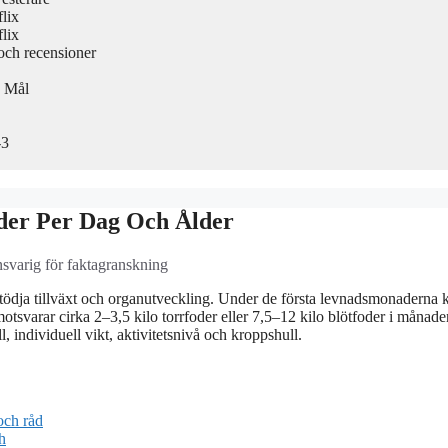
lix
lix
 och recensioner
h Mål
-3
der Per Dag Och Ålder
nsvarig för faktagranskning
 stödja tillväxt och organutveckling. Under de första levnadsmonaderna 
otsvarar cirka 2–3,5 kilo torrfoder eller 7,5–12 kilo blötfoder i månade
, individuell vikt, aktivitetsnivå och kroppshull.
och råd
h