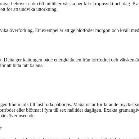
ungar behöver cirka 60 milliliter vätska per kilo kroppsvikt och dag. Kat
skott för att undvika uttorkning.
ndvika överfodring. Ett exempel är att ge blötfoder morgon och kväll me
 Detta ger kattungen både energitätheten från torrfodret och vätskem
r att hitta rätt balans.
gen från mjölk till fast föda påbörjas. Magarna är fortfarande mycket 
rfoder eller blötmat i fyra till sex måltider dagligen. Exakta gramangiv
inärs överinseende.
r