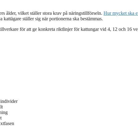
ålder, vilket ställer stora krav på näringstillförseln.
Hur mycket ska e
 kattägare ställer sig när portionerna ska bestämmas.
llverkare för att ge konkreta riktlinjer för kattungar vid 4, 12 och 16 v
individer
lt
ning
t
äxtfasen