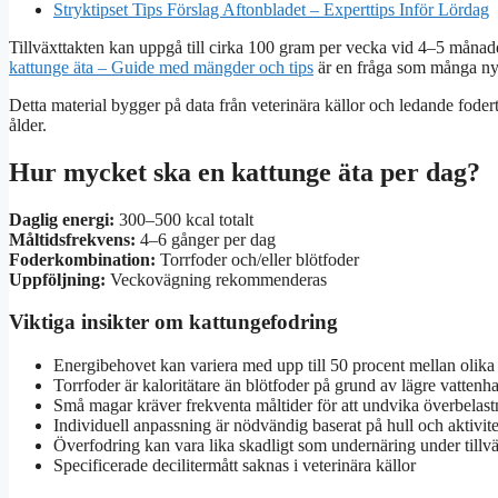
Stryktipset Tips Förslag Aftonbladet – Experttips Inför Lördag
Tillväxttakten kan uppgå till cirka 100 gram per vecka vid 4–5 månaders 
kattunge äta – Guide med mängder och tips
är en fråga som många nya
Detta material bygger på data från veterinära källor och ledande foderti
ålder.
Hur mycket ska en kattunge äta per dag?
Daglig energi:
300–500 kcal totalt
Måltidsfrekvens:
4–6 gånger per dag
Foderkombination:
Torrfoder och/eller blötfoder
Uppföljning:
Veckovägning rekommenderas
Viktiga insikter om kattungefodring
Energibehovet kan variera med upp till 50 procent mellan olika 
Torrfoder är kaloritätare än blötfoder på grund av lägre vattenha
Små magar kräver frekventa måltider för att undvika överbelast
Individuell anpassning är nödvändig baserat på hull och aktivite
Överfodring kan vara lika skadligt som undernäring under tillv
Specificerade decilitermått saknas i veterinära källor