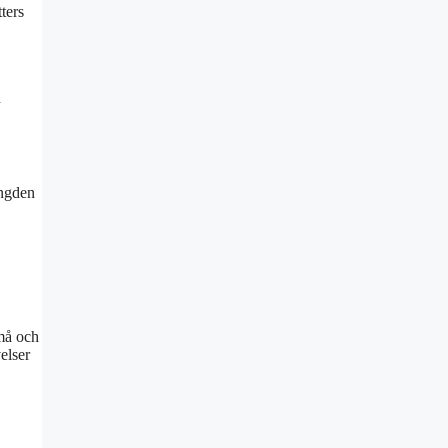
ters
d
ängden
små och
elser