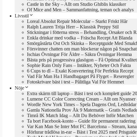
Castle in the Sky – Allt om Studio Ghiblis klassiker
Of Mice and Men – Sammanfattning, teman och analys
Livsstil
Loreal Absolut Repair Molecular – Starkt Friskt Hår
Ralph Lauren Tröja Herr – Klassisk Preppy Stil
Stickningar i fötterna stress – Behandling, Orsaker och 
Enkla drinkar med vodka – Fräscha Recept Att Blanda
Smörgåstårta Ost Och Skinka – Receptguide Med Smakfu
Försvinner chatten om man blockerar någon på Snapchat
Ischias Övningar För Äldre – Säkra Övningar Hemma
Bästa pris på progressiva glasögon – Få Optimal Kvalitet
Sophie Rain Only Fans – Intäkter, Nyheter Och Fakta
6 Cups to dl – Exakt Konvertering För Perfekta Recept
Vad Får Man Ha I Handbagaget På Flyget – Reseregler
Fotoskrivare bäst i test – Pålitliga Val För Hemmet
Nöje
Extra skärm till laptop – Bäst i test och komplett guide 2
Lumene CC Color Correcting Cream – Allt om Nyanser
Wordle New York Times – Spela Dagens Ord, Ledtrådar
Gamla Nationella Prov Åk 9 Matematik – Gratis Nedlad
Timrå IK Match Idag – Allt Du Behöver Inför Matchen
Ta bort Facebook-konto – Guide för permanent radering
Var Kan Man Se Inter Mot FC Barcelona – Stream, kanal
Hörlurar trådlösa in-ear – Bäst i Test 2025 med Prisguide