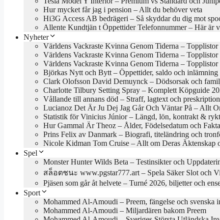
Tesla Model Y Interior – Premium vs Standard och Junip
Hur mycket får jag i pension – Allt du behöver veta
Hi3G Access AB bedrägeri – Så skyddar du dig mot spo
Allente Kundtjän t Öppettider Telefonnummer – Här är 
Nyheter
Världens Vackraste Kvinna Genom Tiderna – Topplistor 
Världens Vackraste Kvinna Genom Tiderna – Topplistor
Världens Vackraste Kvinna Genom Tiderna – Topplistor 
Björkas Nytt och Bytt – Öppettider, saldo och inlämning 
Clark Olofsson David Demuynck – Dödsorsak och fami
Charlotte Tilbury Setting Spray – Komplett Köpguide 2
Vållande till annans död – Straff, lagtext och preskription
Lucianoz Det Är Ju Dej Jag Går Och Väntar På – Allt 
Statistik för Vinicius Júnior – Längd, lön, kontrakt & ry
Hur Gammal Är Theoz – Ålder, Födelsedatum och Fakt
Prins Felix av Danmark – Biografi, titeländring och tron
Nicole Kidman Tom Cruise – Allt om Deras Äktenskap 
Spel
Monster Hunter Wilds Beta – Testinsikter och Uppdateri
สล็อตชนะ www.pgstar777.art – Spela Säker Slot och V
Pjäsen som går åt helvete – Turné 2026, biljetter och en
Sport
Mohammed Al-Amoudi – Preem, fängelse och svenska in
Mohammed Al-Amoudi – Miljardären bakom Preem
Mohammed Al-Amoudi – Sveriges Största Utländska Inv