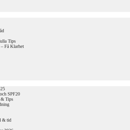
Råd
lla Tips
 – Få Klarhet
025
 och SPF20
 & Tips
dning
 & tid