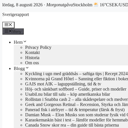
lördag, 8 augusti 2026 ·
Morgonutgåva
Stockholm
16°C
SEK/USD 
Hoppa
Sverigerapport
till
innehåll
Meny
Meny
Hem
Privacy Policy
Kontakt
Historia
Om oss
Blogg
Kyckling i ugn med gräddsås – saftiga tips | Recept 2024
Kvinnorna på Grand Hôtel – Sanning eller fiktion i boke
GAIS mot AIK – laguppställning, tid & tv
Höj- och sänkbart soffbord – Guide, priser och modeller
Usabil.nu bilar till salu – köp amerikanska bilar
Rollistan i Snabba cash 2 – alla skådespelare och medve
Geek and Gorgeous Retinal – Recension, Styrka och Jäm
Panerad fisk i airfryer – tid & temperatur (färsk & fryst)
Damian Musk – Elon Musks son som studerar fysik vid 
Karaokemaskin bäst i test – Jämför modeller för hemmab
Canada Snow skor rea – din guide till bästa priserna