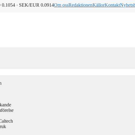
0.1054 · SEK/EUR 0.0914
Om oss
Redaktionen
Källor
Kontakt
Nyhets
n
rkande
förelse
Caltech
ruk