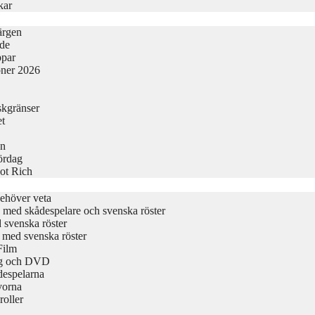
kar
ärgen
ide
ppar
oner 2026
skgränser
et
en
Lördag
ot Rich
ehöver veta
ta med skådespelare och svenska röster
d svenska röster
t med svenska röster
Film
ing och DVD
despelarna
vorna
roller