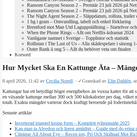
Ransom Canyon Season 2 – Premiär 23 juli 2026 på Netf
Ransom Canyon Season 2 – Premiär 23 juli 2026 på Netf
The Night Agent Season 2 – Släppdatum, rollista, trailer
1 hg i gram – Omvandling, tabell och enkel förklaring
Brentford mot Man Utd Laguppställning – Startelvor oc
When the Phone Rings – Allt om Netflix-kdramat 2024
Vanligaste namnet i Sverige – Topplistor och statistik
Rollistan i The Last of Us – Alla skådespelare i säsong 1
Outer Bank ä ong 5 – Allt du behöver veta om finalen
Korsord
Hur Mycket Ska En Kattunge Äta – Mäng
8 april 2026, 11:42
av
Cecilia Norell
·
✓
Granskad av
Elin Dahlén
, a
Kattungar har ett betydligt högre energibehov än vuxna katter för att
en växande kattunge mellan 300 och 500 kilokalorier per dag, vilket m
totalt. Exakta mängder varierar dock kraftigt beroende på foderinnehåll
Senaste artiklar
Inverterad triangel kropp form – Komplett tylingguide 2025
Kan man ta Alvedon och Ipren amtidigt – Guide med do ering 
Clinique All About Eye – Recen ion, Pri Och Skillnad Mot Ric