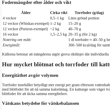
Fodermängder efter ålder och vikt
Ålder
Cirka vikt
Torrfoder (g/dag)
4 veckor
0,5–1 kg
Liten grötad portion
12 veckor (Whiskas-exempel)
1–2 kg
15–20 g
12 veckor (Purizon-exempel)
~2 kg
40–70 g
16 veckor
1,5–2,5 kg
20–35 g (för 2 kg)
Notering om mått:
1 dl torrfoder ≈ 40–50 g ber
Energimål:
300–500 kcal/dag för samtl
Källorna betonar att mängderna utgör grova riktlinjer där individuella 
Hur mycket blötmat och torrfoder till kat
Energitäthet avgör volymen
Torrfoder innehåller betydligt mer energi per gram eftersom vattenhal
med blötfoder för att nå samma kaloriintag. En kattunge som väger tv
blötfoder för att täcka samma energibehov.
Vätskans betydelse för vätskebalansen