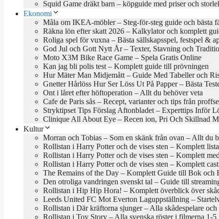
Squid Game dräkt barn – köpguide med priser och storle
Ekonomi
Måla om IKEA-möbler – Steg-för-steg guide och bästa f
Räkna lön efter skatt 2026 – Kalkylator och komplett gu
Roliga spel för vuxna – Bästa sällskapsspel, festspel & a
God Jul och Gott Nytt År – Texter, Stavning och Traditi
Moto X3M Bike Race Game – Spela Gratis Online
Kan jag bli polis test – Komplett guide till prövningen
Hur Mäter Man Midjemått – Guide Med Tabeller och Ri
Gnetter Hårlöss Hur Ser Löss Ut På Papper – Bästa Test
Ont i låret efter höftoperation – Allt du behöver veta
Cafe de Paris sås – Recept, varianter och tips från proffs
Stryktipset Tips Förslag Aftonbladet – Experttips Inför 
Clinique All About Eye – Recen ion, Pri Och Skillnad M
Kultur
Morran och Tobias – Som en skänk från ovan – Allt du b
Rollistan i Harry Potter och de vises sten – Komplett lis
Rollistan i Harry Potter och de vises sten – Komplett me
Rollistan i Harry Potter och de vises sten – Komplett cas
The Remains of the Day – Komplett Guide till Bok och 
Den otroliga vandringen svenskt tal – Guide till stream
Rollistan i Hip Hip Hora! – Komplett överblick över skå
Leeds United FC Mot Everton Laguppställning – Startel
Rollistan i Där kräftorna sjunger – Alla skådespelare och 
Rollistan i Toy Story – Alla svenska röster i filmerna 1-5