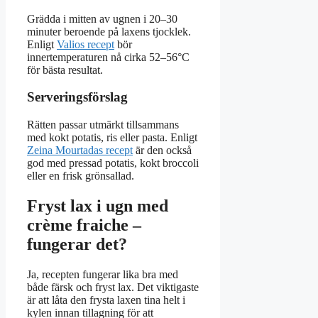
Grädda i mitten av ugnen i 20–30
minuter beroende på laxens tjocklek.
Enligt
Valios recept
bör
innertemperaturen nå cirka 52–56°C
för bästa resultat.
Serveringsförslag
Rätten passar utmärkt tillsammans
med kokt potatis, ris eller pasta. Enligt
Zeina Mourtadas recept
är den också
god med pressad potatis, kokt broccoli
eller en frisk grönsallad.
Fryst lax i ugn med
crème fraiche –
fungerar det?
Ja, recepten fungerar lika bra med
både färsk och fryst lax. Det viktigaste
är att låta den frysta laxen tina helt i
kylen innan tillagning för att