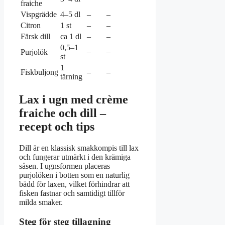
fraiche
Vispgrädde
4–5 dl
–
–
Citron
1 st
–
–
Färsk dill
ca 1 dl
–
–
0,5–1
Purjolök
–
–
st
1
Fiskbuljong
–
–
tärning
Lax i ugn med crème
fraiche och dill –
recept och tips
Dill är en klassisk smakkompis till lax
och fungerar utmärkt i den krämiga
såsen. I ugnsformen placeras
purjolöken i botten som en naturlig
bädd för laxen, vilket förhindrar att
fisken fastnar och samtidigt tillför
milda smaker.
Steg för steg tillagning