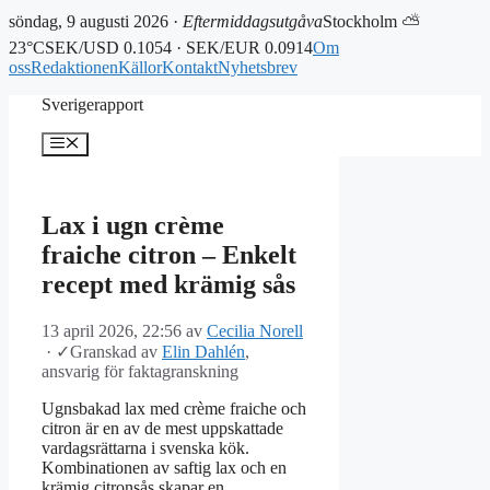
söndag, 9 augusti 2026 ·
Eftermiddagsutgåva
Stockholm ⛅
23°C
SEK/USD 0.1054 · SEK/EUR 0.0914
Om
oss
Redaktionen
Källor
Kontakt
Nyhetsbrev
Hoppa
Sverigerapport
till
innehåll
Meny
Lax i ugn crème
fraiche citron – Enkelt
recept med krämig sås
13 april 2026, 22:56
av
Cecilia Norell
·
✓
Granskad av
Elin Dahlén
,
ansvarig för faktagranskning
Ugnsbakad lax med crème fraiche och
citron är en av de mest uppskattade
vardagsrättarna i svenska kök.
Kombinationen av saftig lax och en
krämig citronsås skapar en