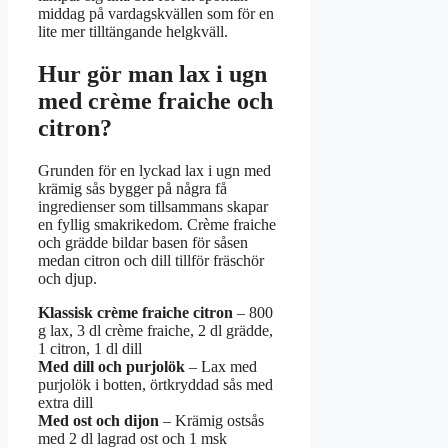
middag på vardagskvällen som för en
lite mer tilltängande helgkväll.
Hur gör man lax i ugn
med crème fraiche och
citron?
Grunden för en lyckad lax i ugn med
krämig sås bygger på några få
ingredienser som tillsammans skapar
en fyllig smakrikedom. Crème fraiche
och grädde bildar basen för såsen
medan citron och dill tillför fräschör
och djup.
Klassisk crème fraiche citron
– 800
g lax, 3 dl crème fraiche, 2 dl grädde,
1 citron, 1 dl dill
Med dill och purjolök
– Lax med
purjolök i botten, örtkryddad sås med
extra dill
Med ost och dijon
– Krämig ostsås
med 2 dl lagrad ost och 1 msk