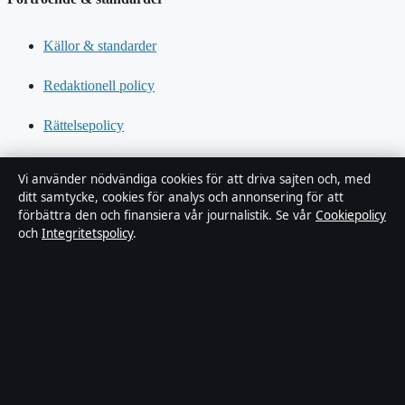
Källor & standarder
Redaktionell policy
Rättelsepolicy
Tillgänglighetsredogörelse
Vi använder nödvändiga cookies för att driva sajten och, med
ditt samtycke, cookies för analys och annonsering för att
Kändisar & integritet
förbättra den och finansiera vår journalistik. Se vår
Cookiepolicy
och
Integritetspolicy
.
Integritetspolicy
Om Sverigerapport i korthet
Sverigerapport är en oberoende svensk digital nyhetssajt med fokus
på film, tv, kultur och nöjesnyheter. Varje artikel har en namngiven
byline, granskas av en redaktör och faktagranskas innan publicering.
Vi rättar misstag skyndsamt. Allmänna förfrågningar: