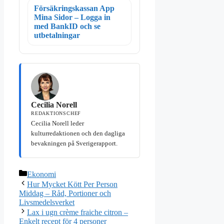
Försäkringskassan App
Mina Sidor – Logga in
med BankID och se
utbetalningar
Cecilia Norell
REDAKTIONSCHEF
Cecilia Norell leder
kulturredaktionen och den dagliga
bevakningen på Sverigerapport.
Kategorier
Ekonomi
Hur Mycket Kött Per Person
Middag – Råd, Portioner och
Livsmedelsverket
Lax i ugn crème fraiche citron –
Enkelt recept för 4 personer