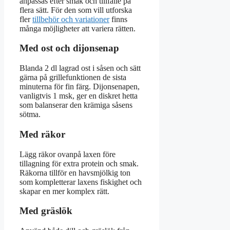
anpassas efter smak och tillfälle på
flera sätt. För den som vill utforska
fler
tillbehör och variationer
finns
många möjligheter att variera rätten.
Med ost och dijonsenap
Blanda 2 dl lagrad ost i såsen och sätt
gärna på grillefunktionen de sista
minuterna för fin färg. Dijonsenapen,
vanligtvis 1 msk, ger en diskret hetta
som balanserar den krämiga såsens
sötma.
Med räkor
Lägg räkor ovanpå laxen före
tillagning för extra protein och smak.
Räkorna tillför en havsmjölkig ton
som kompletterar laxens fiskighet och
skapar en mer komplex rätt.
Med gräslök