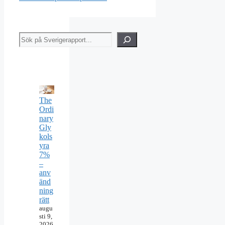
Sök
The
Ordi
nary
Gly
kols
yra
7%
–
anv
änd
ning
rätt
augu
sti 9,
2026