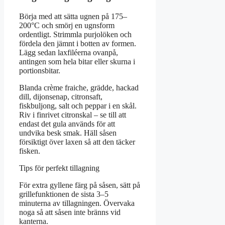
Börja med att sätta ugnen på 175–
200°C och smörj en ugnsform
ordentligt. Strimmla purjolöken och
fördela den jämnt i botten av formen.
Lägg sedan laxfiléerna ovanpå,
antingen som hela bitar eller skurna i
portionsbitar.
Blanda crème fraiche, grädde, hackad
dill, dijonsenap, citronsaft,
fiskbuljong, salt och peppar i en skål.
Riv i finrivet citronskal – se till att
endast det gula används för att
undvika besk smak. Häll såsen
försiktigt över laxen så att den täcker
fisken.
Tips för perfekt tillagning
För extra gyllene färg på såsen, sätt på
grillefunktionen de sista 3–5
minuterna av tillagningen. Övervaka
noga så att såsen inte bränns vid
kanterna.