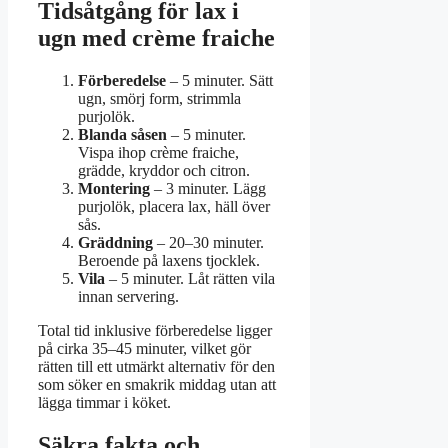
Tidsåtgång för lax i
ugn med crème fraiche
Förberedelse
– 5 minuter. Sätt
ugn, smörj form, strimmla
purjolök.
Blanda såsen
– 5 minuter.
Vispa ihop crème fraiche,
grädde, kryddor och citron.
Montering
– 3 minuter. Lägg
purjolök, placera lax, häll över
sås.
Gräddning
– 20–30 minuter.
Beroende på laxens tjocklek.
Vila
– 5 minuter. Låt rätten vila
innan servering.
Total tid inklusive förberedelse ligger
på cirka 35–45 minuter, vilket gör
rätten till ett utmärkt alternativ för den
som söker en smakrik middag utan att
lägga timmar i köket.
Säkra fakta och