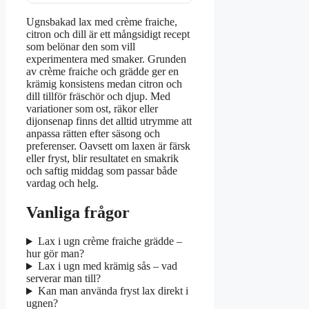
Ugnsbakad lax med crème fraiche,
citron och dill är ett mångsidigt recept
som belönar den som vill
experimentera med smaker. Grunden
av crème fraiche och grädde ger en
krämig konsistens medan citron och
dill tillför fräschör och djup. Med
variationer som ost, räkor eller
dijonsenap finns det alltid utrymme att
anpassa rätten efter säsong och
preferenser. Oavsett om laxen är färsk
eller fryst, blir resultatet en smakrik
och saftig middag som passar både
vardag och helg.
Vanliga frågor
Lax i ugn crème fraiche grädde –
hur gör man?
Lax i ugn med krämig sås – vad
serverar man till?
Kan man använda fryst lax direkt i
ugnen?