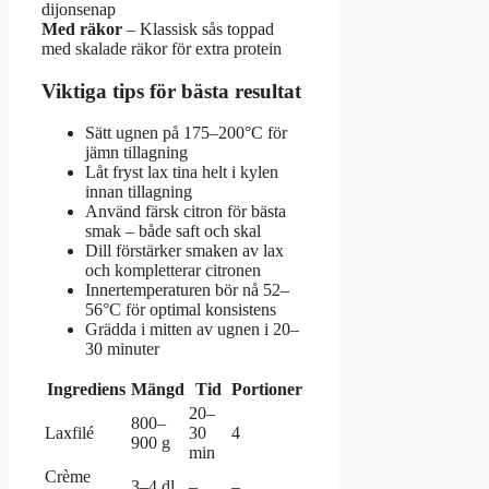
dijonsenap
Med räkor
– Klassisk sås toppad
med skalade räkor för extra protein
Viktiga tips för bästa resultat
Sätt ugnen på 175–200°C för
jämn tillagning
Låt fryst lax tina helt i kylen
innan tillagning
Använd färsk citron för bästa
smak – både saft och skal
Dill förstärker smaken av lax
och kompletterar citronen
Innertemperaturen bör nå 52–
56°C för optimal konsistens
Grädda i mitten av ugnen i 20–
30 minuter
Ingrediens
Mängd
Tid
Portioner
20–
800–
Laxfilé
30
4
900 g
min
Crème
3–4 dl
–
–