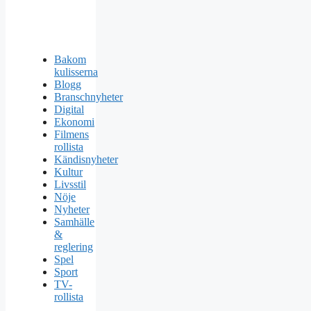
Bakom
kulisserna
Blogg
Branschnyheter
Digital
Ekonomi
Filmens
rollista
Kändisnyheter
Kultur
Livsstil
Nöje
Nyheter
Samhälle
&
reglering
Spel
Sport
TV-
rollista