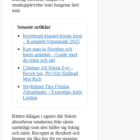
smakupplevelse som fungerar året
runt.
Senaste artiklar
Inverterad triangel kropp form
– Komplett tylingguide 2025
Kan man ta Alvedon och
Ipren amtidigt – Guide med
do ering och råd
Clinique All About Eye –
Recen ion, Pri Och Skillnad
Mot Rich
Stryktipset Tips Förslag
Aftonbladet – Experttips Inför
Lördag
Rätten tillagas i ugnen där fisken
absorberar smakerna från såsen
samtidigt som den håller sig fuktig
och mört. Receptet är flexibelt och
lämpar sig lika bra för en spontan