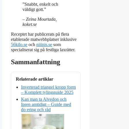
”Snabbt, enkelt och
väldigt gott.”
– Zeina Mourtada,
koket.se
Receptet har publicerats på flera
etablerade matwebbplatser inklusive
56kilo.se
och
niiinis.se
som
specialiserat sig på festliga laxrätter.
Sammanfattning
Relaterade artiklar
Inverterad triangel kropp form
– Komplett tylingguide 2025
Kan man ta Alvedon och
Ipren amtidigt – Guide med
do ering och råd