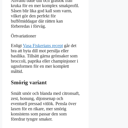
Använd både dill och gräslök från
kruka för en mer komplex smakprofil.
Såsen blir lika god kall som varm,
vilket gör den perfekt för
buffémiddagar där rätten kan
förberedas i förväg.
Örtvariationer
Enligt
Vasa Fiskerians recept
går det
bra att byta dill mot persilja eller
basilika. Tillsätt gärna grönsaker som
broccoli, paprika eller champinjoner i
ugnsformen för en mer komplett
måltid.
Smörig variant
Smält smör och blanda med citronsaft,
zest, honung, dijonsenap och
eventuell pressad vitlök. Pensla över
laxen för en rikare, mer smörig
konsistens som passar den som
föredrar tyngre smaker.