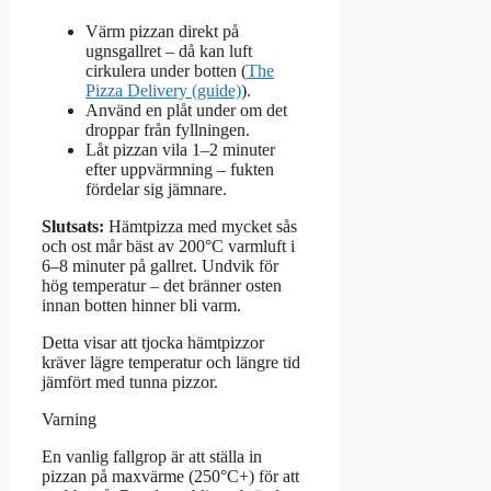
Värm pizzan direkt på
ugnsgallret – då kan luft
cirkulera under botten (
The
Pizza Delivery (guide)
).
Använd en plåt under om det
droppar från fyllningen.
Låt pizzan vila 1–2 minuter
efter uppvärmning – fukten
fördelar sig jämnare.
Slutsats:
Hämtpizza med mycket sås
och ost mår bäst av 200°C varmluft i
6–8 minuter på gallret. Undvik för
hög temperatur – det bränner osten
innan botten hinner bli varm.
Detta visar att tjocka hämtpizzor
kräver lägre temperatur och längre tid
jämfört med tunna pizzor.
Varning
En vanlig fallgrop är att ställa in
pizzan på maxvärme (250°C+) för att