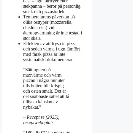
bäst – ugn, airfryer eller
stekpanna – beror på personlig
smak och pizzastorlek
Temperaturens påverkan på
olika osttyper (mozzarella,
cheddar etc.) vid
återuppvärmning är inte testad i
stor skala
Effekten av att frysa in pizza
och sedan värma i ugn jämfört
med färsk pizza är inte
systematiskt dokumenterad
”Sätt ugnen på
maxvärme och värm
pizzan i några minuter
tills botten blir krispig
och osten smält. Det är
det snabbaste sättet att få
tillbaka känslan av
nybakat.”
– Recept.se (2025),
receptwebbplats
”180–200°C i vanlig ugn