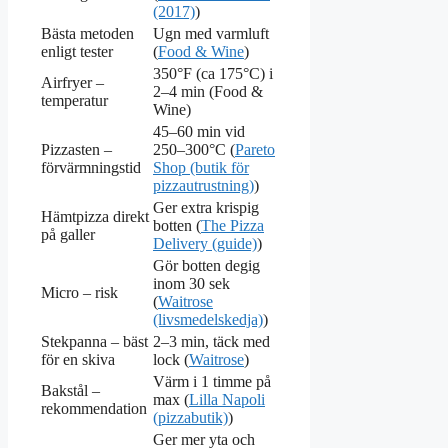
(2017)
)
Bästa metoden
Ugn med varmluft
enligt tester
(
Food & Wine
)
350°F (ca 175°C) i
Airfryer –
2–4 min (Food &
temperatur
Wine)
45–60 min vid
Pizzasten –
250–300°C (
Pareto
förvärmningstid
Shop (butik för
pizzautrustning)
)
Ger extra krispig
Hämtpizza direkt
botten (
The Pizza
på galler
Delivery (guide)
)
Gör botten degig
inom 30 sek
Micro – risk
(
Waitrose
(livsmedelskedja)
)
Stekpanna – bäst
2–3 min, täck med
för en skiva
lock (
Waitrose
)
Värm i 1 timme på
Bakstål –
max (
Lilla Napoli
rekommendation
(pizzabutik)
)
Ger mer yta och