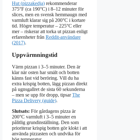
Hut (pizzakedja)
rekommenderar
375°F (ca 190°C) i 8–12 minuter för
slices, men en svensk hemmaugn med
varmluft klarar sig på 200°C i kortare
tid. Högre temperatur – 225°C eller
mer – riskerar att torka ut pizzan enligt
erfarenheter från
Reddit-användare
(2017)
.
Uppvärmningstid
Värm pizzan i 3–5 minuter. Den är
klar när osten har smält och botten
känns fast vid beröring. Vill du ha
extra krispig botten, lägg pizzan direkt
på ugnsgallret de sista 60 sekunderna
– men se upp för dropp, tipsar
The
Pizza Delivery (guide)
.
Slutsats:
För gårdagens pizza är
200°C varmluft i 3–5 minuter en
pålitlig grundinställning. Den som
prioriterar krispig botten gör klokt i att
använda pizzasten och undvika för
hög temperatur.