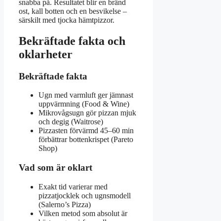
snabba på. Resultatet blir en bränd
ost, kall botten och en besvikelse –
särskilt med tjocka hämtpizzor.
Bekräftade fakta och
oklarheter
Bekräftade fakta
Ugn med varmluft ger jämnast
uppvärmning (Food & Wine)
Mikrovågsugn gör pizzan mjuk
och degig (Waitrose)
Pizzasten förvärmd 45–60 min
förbättrar bottenkrispet (Pareto
Shop)
Vad som är oklart
Exakt tid varierar med
pizzatjocklek och ugnsmodell
(Salerno’s Pizza)
Vilken metod som absolut är