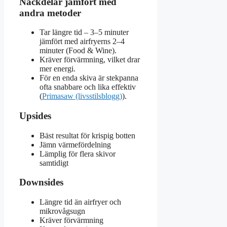
Nackdelar jämfört med
andra metoder
Tar längre tid – 3–5 minuter
jämfört med airfryerns 2–4
minuter (Food & Wine).
Kräver förvärmning, vilket drar
mer energi.
För en enda skiva är stekpanna
ofta snabbare och lika effektiv
(
Primasaw (livsstilsblogg)
).
Upsides
Bäst resultat för krispig botten
Jämn värmefördelning
Lämplig för flera skivor
samtidigt
Downsides
Längre tid än airfryer och
mikrovågsugn
Kräver förvärmning