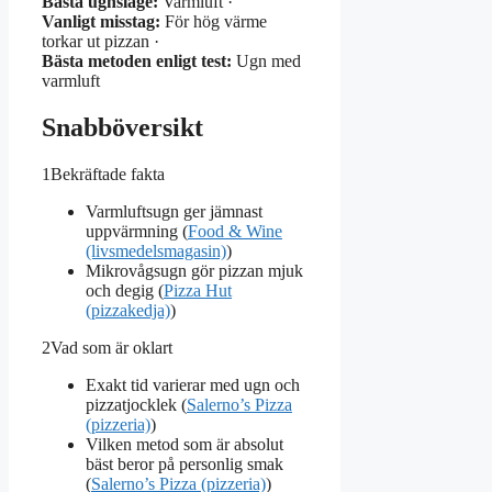
Bästa ugnsläge:
Varmluft ·
Vanligt misstag:
För hög värme
torkar ut pizzan ·
Bästa metoden enligt test:
Ugn med
varmluft
Snabböversikt
1
Bekräftade fakta
Varmluftsugn ger jämnast
uppvärmning (
Food & Wine
(livsmedelsmagasin)
)
Mikrovågsugn gör pizzan mjuk
och degig (
Pizza Hut
(pizzakedja)
)
2
Vad som är oklart
Exakt tid varierar med ugn och
pizzatjocklek (
Salerno’s Pizza
(pizzeria)
)
Vilken metod som är absolut
bäst beror på personlig smak
(
Salerno’s Pizza (pizzeria)
)