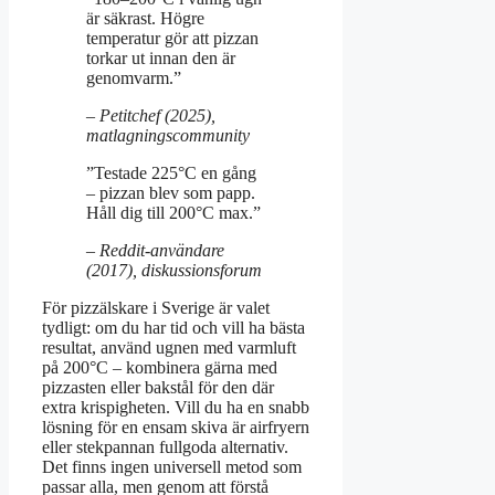
är säkrast. Högre
temperatur gör att pizzan
torkar ut innan den är
genomvarm.”
– Petitchef (2025),
matlagningscommunity
”Testade 225°C en gång
– pizzan blev som papp.
Håll dig till 200°C max.”
– Reddit-användare
(2017), diskussionsforum
För pizzälskare i Sverige är valet
tydligt: om du har tid och vill ha bästa
resultat, använd ugnen med varmluft
på 200°C – kombinera gärna med
pizzasten eller bakstål för den där
extra krispigheten. Vill du ha en snabb
lösning för en ensam skiva är airfryern
eller stekpannan fullgoda alternativ.
Det finns ingen universell metod som
passar alla, men genom att förstå