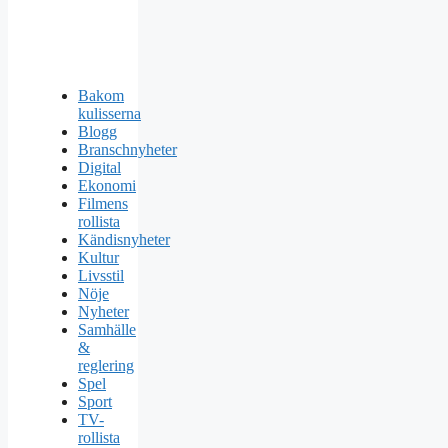
Bakom
kulisserna
Blogg
Branschnyheter
Digital
Ekonomi
Filmens
rollista
Kändisnyheter
Kultur
Livsstil
Nöje
Nyheter
Samhälle
&
reglering
Spel
Sport
TV-
rollista