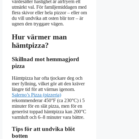
värdesätter hastighet är airfryern ett
utmärkt val. För familjemiddagen med
flera skivor eller hela pizzor – eller om
du vill undvika att osten blir torr – är
ugnen den tryggare vägen.
Hur värmer man
hämtpizza?
Skillnad mot hemmagjord
pizza
Hämtpizza har ofta tjockare deg och
mer fyllning, vilket gör att den kräver
längre tid för att värmas igenom.
Salerno’s Pizza (pizzeria)
rekommenderar 450°F (ca 230°C) i 5
minuter för en slät pizza, men för en
generöst toppad hämtpizza kan 200°C
varmluft och 6–8 minuter vara bättre.
Tips för att undvika blöt
botten