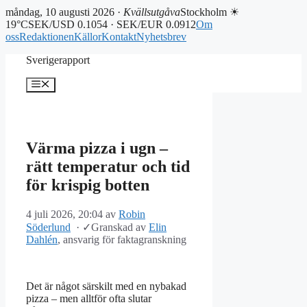
måndag, 10 augusti 2026 ·
Kvällsutgåva
Stockholm ☀
19°C
SEK/USD 0.1054 · SEK/EUR 0.0912
Om
oss
Redaktionen
Källor
Kontakt
Nyhetsbrev
Hoppa
Sverigerapport
till
innehåll
Meny
Värma pizza i ugn –
rätt temperatur och tid
för krispig botten
4 juli 2026, 20:04
av
Robin
Söderlund
·
✓
Granskad av
Elin
Dahlén
, ansvarig för faktagranskning
Det är något särskilt med en nybakad
pizza – men alltför ofta slutar