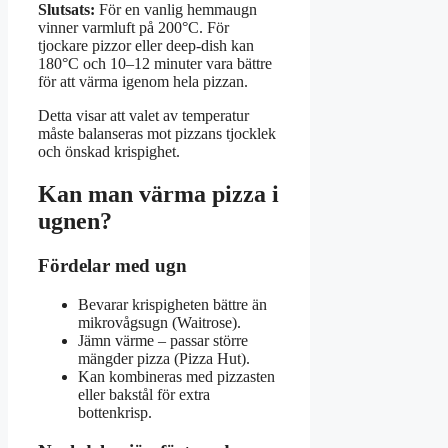
Slutsats:
För en vanlig hemmaugn
vinner varmluft på 200°C. För
tjockare pizzor eller deep-dish kan
180°C och 10–12 minuter vara bättre
för att värma igenom hela pizzan.
Detta visar att valet av temperatur
måste balanseras mot pizzans tjocklek
och önskad krispighet.
Kan man värma pizza i
ugnen?
Fördelar med ugn
Bevarar krispigheten bättre än
mikrovågsugn (Waitrose).
Jämn värme – passar större
mängder pizza (Pizza Hut).
Kan kombineras med pizzasten
eller bakstål för extra
bottenkrisp.