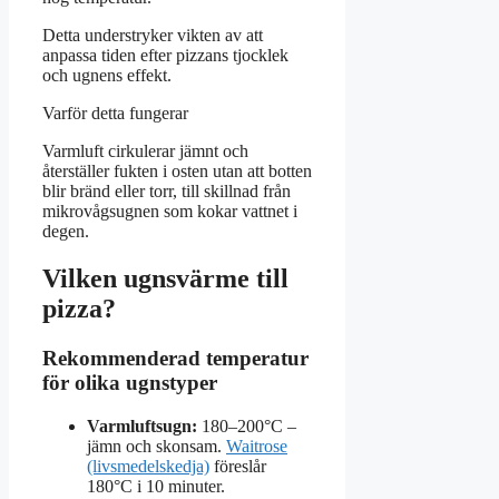
Detta understryker vikten av att
anpassa tiden efter pizzans tjocklek
och ugnens effekt.
Varför detta fungerar
Varmluft cirkulerar jämnt och
återställer fukten i osten utan att botten
blir bränd eller torr, till skillnad från
mikrovågsugnen som kokar vattnet i
degen.
Vilken ugnsvärme till
pizza?
Rekommenderad temperatur
för olika ugnstyper
Varmluftsugn:
180–200°C –
jämn och skonsam.
Waitrose
(livsmedelskedja)
föreslår
180°C i 10 minuter.