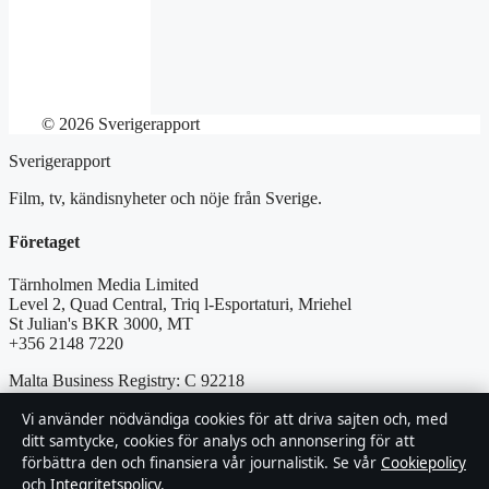
© 2026 Sverigerapport
Sverigerapport
Film, tv, kändisnyheter och nöje från Sverige.
Företaget
Tärnholmen Media Limited
Level 2, Quad Central, Triq l-Esportaturi, Mriehel
St Julian's BKR 3000, MT
+356 2148 7220
Malta Business Registry: C 92218
Vi använder nödvändiga cookies för att driva sajten och, med
Kontakta oss
ditt samtycke, cookies för analys och annonsering för att
förbättra den och finansiera vår journalistik. Se vår
Cookiepolicy
Allmänt:
info@sverigerapport.se
och
Integritetspolicy
.