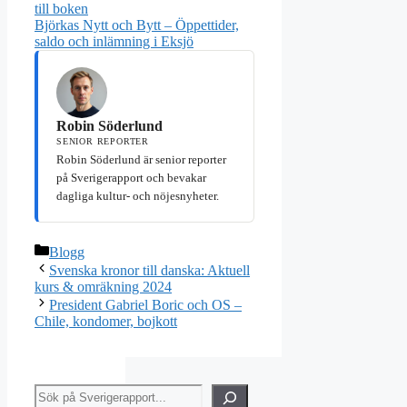
till boken
Björkas Nytt och Bytt – Öppettider,
saldo och inlämning i Eksjö
Robin Söderlund
SENIOR REPORTER
Robin Söderlund är senior reporter
på Sverigerapport och bevakar
dagliga kultur- och nöjesnyheter.
Kategorier
Blogg
Svenska kronor till danska: Aktuell
kurs & omräkning 2024
President Gabriel Boric och OS –
Chile, kondomer, bojkott
Sök