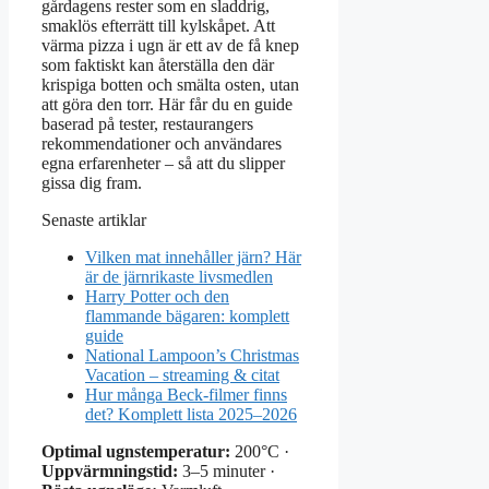
gårdagens rester som en sladdrig,
smaklös efterrätt till kylskåpet. Att
värma pizza i ugn är ett av de få knep
som faktiskt kan återställa den där
krispiga botten och smälta osten, utan
att göra den torr. Här får du en guide
baserad på tester, restaurangers
rekommendationer och användares
egna erfarenheter – så att du slipper
gissa dig fram.
Senaste artiklar
Vilken mat innehåller järn? Här
är de järnrikaste livsmedlen
Harry Potter och den
flammande bägaren: komplett
guide
National Lampoon’s Christmas
Vacation – streaming & citat
Hur många Beck-filmer finns
det? Komplett lista 2025–2026
Optimal ugnstemperatur:
200°C ·
Uppvärmningstid:
3–5 minuter ·