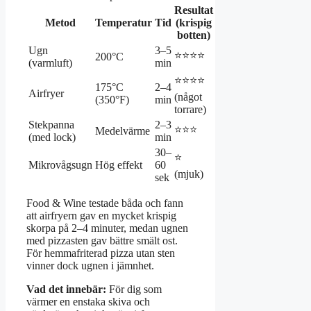
Resultat
Metod
Temperatur
Tid
(krispig
botten)
Ugn
3–5
⭐⭐⭐⭐
200°C
(varmluft)
min
⭐⭐⭐⭐
175°C
2–4
Airfryer
(något
(350°F)
min
torrare)
Stekpanna
2–3
⭐⭐⭐
Medelvärme
(med lock)
min
30–
⭐
Mikrovågsugn
Hög effekt
60
(mjuk)
sek
Food & Wine testade båda och fann
att airfryern gav en mycket krispig
skorpa på 2–4 minuter, medan ugnen
med pizzasten gav bättre smält ost.
För hemmafriterad pizza utan sten
vinner dock ugnen i jämnhet.
Vad det innebär:
För dig som
värmer en enstaka skiva och