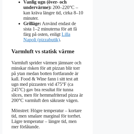
Vanlig ugn (över- och
undervärme):
200–220°C –
kan kräva längre tid, cirka 8–10
minuter.
Grilläge:
Använd endast de
sista 1–2 minuterna för att få
färg på osten, enligt
Lilla
Napoli (pizzabutik)
.
Varmluft vs statisk värme
Varmluft sprider värmen jämnare och
minskar risken för att pizzan blir torr
på ytan medan botten fortfarande är
kall. Food & Wine fann i sitt test att
ugn med pizzasten vid 475°F (ca
245°C) gav bra resultat för tunna
slices, men för hemmafriterad pizza är
200°C varmluft den säkraste vägen.
Mönstret: Högre temperatur – kortare
tid, men smalare marginal för torrhet.
Lägre temperatur – längre tid, men
mer förlåtande.