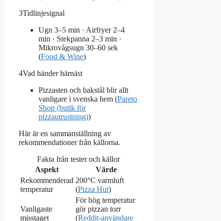
3
Tidlinjesignal
Ugn 3–5 min · Airfryer 2–4
min · Stekpanna 2–3 min ·
Mikrovågsugn 30–60 sek
(
Food & Wine
)
4
Vad händer härnäst
Pizzasten och bakstål blir allt
vanligare i svenska hem (
Pareto
Shop (butik för
pizzautrustning)
)
Här är en sammanställning av
rekommendationer från källorna.
Fakta från tester och källor
Aspekt
Värde
Rekommenderad
200°C varmluft
temperatur
(
Pizza Hut
)
För hög temperatur
Vanligaste
gör pizzan torr
misstaget
(
Reddit-användare