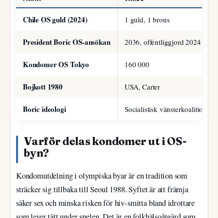
Chile OS guld (2024)
1 guld, 1 brons
President Boric OS-ansökan
2036, offentliggjord 2024
Kondomer OS Tokyo
160 000
Bojkott 1980
USA, Carter
Boric ideologi
Socialistisk vänsterkoalition
Varför delas kondomer ut i OS-
byn?
Kondomutdelning i olympiska byar är en tradition som
sträcker sig tillbaka till Seoul 1988. Syftet är att främja
säker sex och minska risken för hiv-smitta bland idrottare
som lever tätt under spelen. Det är en folkhälsoåtgärd som