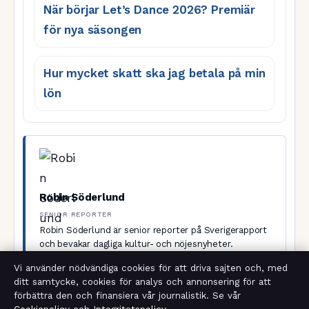
När börjar Let’s Dance 2026? Premiär
för nya säsongen
Hur mycket skatt ska jag betala på min
lön
Robin Söderlund
SENIOR REPORTER
Robin Söderlund är senior reporter på Sverigerapport
och bevakar dagliga kultur- och nöjesnyheter.
Vi använder nödvändiga cookies för att driva sajten och, med
ditt samtycke, cookies för analys och annonsering för att
KATEGORIER
BRANSCHNYHETER
förbättra den och finansiera vår journalistik. Se vår
VÄRMA PIZZA I UGN – RÄTT TEMPERATUR OCH TID FÖR