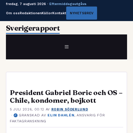
fredag, 7 augusti 2026 ·
Eftermiddagsutgåva
Om oss
Redaktionen
Källor
Kontakt
NYHETSBREV
Hoppa
Sverigerapport
till
innehåll
MENY
President Gabriel Boric och OS –
Chile, kondomer, bojkott
5 JULI 2026, 00:12
AV
ROBIN SÖDERLUND
·
GRANSKAD AV
ELIN DAHLÉN
, ANSVARIG FÖR
✓
FAKTAGRANSKNING