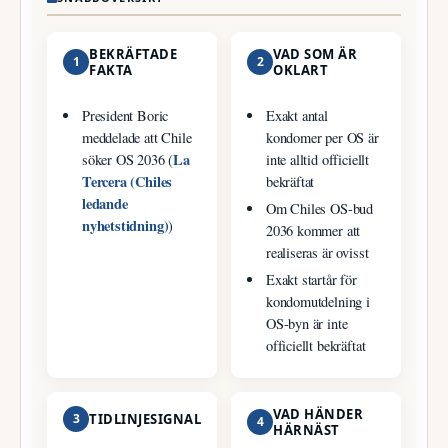
BEKRÄFTADE
VAD SOM ÄR
1
2
FAKTA
OKLART
President Boric
Exakt antal
meddelade att Chile
kondomer per OS är
La
söker OS 2036 (
inte alltid officiellt
Tercera (Chiles
bekräftat
ledande
Om Chiles OS-bud
nyhetstidning)
)
2036 kommer att
realiseras är ovisst
Exakt startår för
kondomutdelning i
OS-byn är inte
officiellt bekräftat
VAD HÄNDER
3
TIDLINJESIGNAL
4
HÄRNÄST