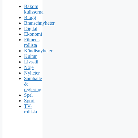
Bakom
kulisserna
Blogg
Branschnyheter
Digital
Ekonomi
Filmens
rollista
Kändisnyheter
Kultur
Livsstil
Nöje
Nyheter
Samhälle
&
reglering
Spel
Sport
TV-
rollista