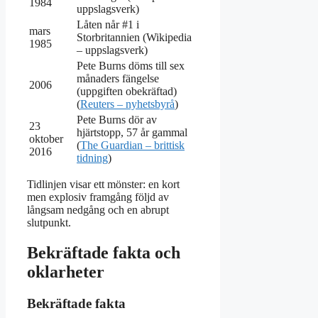
1984
uppslagsverk)
Låten når #1 i
mars
Storbritannien (Wikipedia
1985
– uppslagsverk)
Pete Burns döms till sex
månaders fängelse
2006
(uppgiften obekräftad)
(
Reuters – nyhetsbyrå
)
Pete Burns dör av
23
hjärtstopp, 57 år gammal
oktober
(
The Guardian – brittisk
2016
tidning
)
Tidlinjen visar ett mönster: en kort
men explosiv framgång följd av
långsam nedgång och en abrupt
slutpunkt.
Bekräftade fakta och
oklarheter
Bekräftade fakta