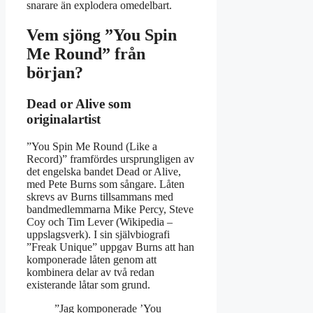
snarare än explodera omedelbart.
Vem sjöng ”You Spin
Me Round” från
början?
Dead or Alive som
originalartist
”You Spin Me Round (Like a
Record)” framfördes ursprungligen av
det engelska bandet Dead or Alive,
med Pete Burns som sångare. Låten
skrevs av Burns tillsammans med
bandmedlemmarna Mike Percy, Steve
Coy och Tim Lever (Wikipedia –
uppslagsverk). I sin självbiografi
”Freak Unique” uppgav Burns att han
komponerade låten genom att
kombinera delar av två redan
existerande låtar som grund.
”Jag komponerade ’You