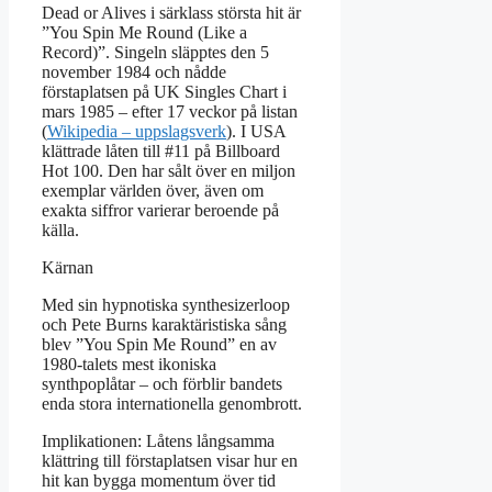
Dead or Alives i särklass största hit är
”You Spin Me Round (Like a
Record)”. Singeln släpptes den 5
november 1984 och nådde
förstaplatsen på UK Singles Chart i
mars 1985 – efter 17 veckor på listan
(
Wikipedia – uppslagsverk
). I USA
klättrade låten till #11 på Billboard
Hot 100. Den har sålt över en miljon
exemplar världen över, även om
exakta siffror varierar beroende på
källa.
Kärnan
Med sin hypnotiska synthesizerloop
och Pete Burns karaktäristiska sång
blev ”You Spin Me Round” en av
1980-talets mest ikoniska
synthpoplåtar – och förblir bandets
enda stora internationella genombrott.
Implikationen: Låtens långsamma
klättring till förstaplatsen visar hur en
hit kan bygga momentum över tid