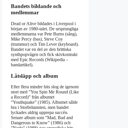
Bandets bildande och
medlemmar
Dead or Alive bildades i Liverpool i
början av 1980-talet. De ursprungliga
medlemmarna var Pete Burns (sång),
Mike Percy (bas), Steve Coy
(trummor) och Tim Lever (keyboard).
Bandet var en del av den brittiska
synthpopvågen och fick skivkontrakt
med Epic Records (Wikipedia –
bandartikel).
Låtsläpp och album
Efter flera mindre hits slog de igenom
stort med ”You Spin Me Round (Like
a Record)” från albumet
”Youthquake” (1985). Albumet sålde
bra i Storbritannien, men bandet
lyckades aldrig upprepa succén.
Senare album som ”Mad, Bad and
Dangerous to Know” (1986) och
”Nude” (1988) gav sporadiska hits