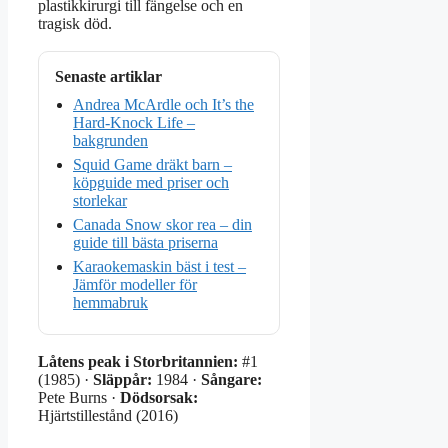
plastikkirurgi till fängelse och en
tragisk död.
Senaste artiklar
Andrea McArdle och It’s the
Hard-Knock Life –
bakgrunden
Squid Game dräkt barn –
köpguide med priser och
storlekar
Canada Snow skor rea – din
guide till bästa priserna
Karaokemaskin bäst i test –
Jämför modeller för
hemmabruk
Låtens peak i Storbritannien:
#1
(1985) ·
Släppår:
1984 ·
Sångare:
Pete Burns ·
Dödsorsak:
Hjärtstillestånd (2016)