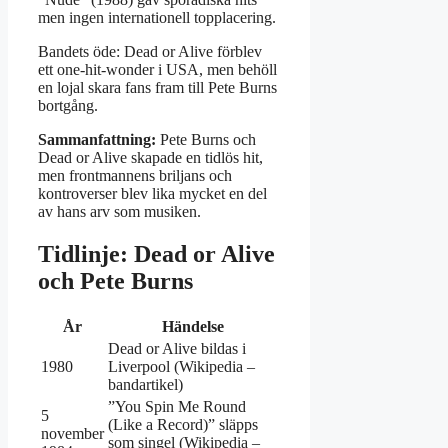
men ingen internationell topplacering.
Bandets öde: Dead or Alive förblev
ett one-hit-wonder i USA, men behöll
en lojal skara fans fram till Pete Burns
bortgång.
Sammanfattning:
Pete Burns och
Dead or Alive skapade en tidlös hit,
men frontmannens briljans och
kontroverser blev lika mycket en del
av hans arv som musiken.
Tidlinje: Dead or Alive
och Pete Burns
År
Händelse
Dead or Alive bildas i
1980
Liverpool (Wikipedia –
bandartikel)
”You Spin Me Round
5
(Like a Record)” släpps
november
som singel (Wikipedia –