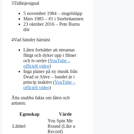
3
Tidlinjesignal
5 november 1984 – singelsläpp
Mars 1985 – #1 i Storbritannien
23 oktober 2016 – Pete Burns
dör
4
Vad händer härnäst
Låten fortsätter att streamas
flitigt och dyker upp i filmer
och tv-serier (
YouTube –
officiell video
)
Inga planer på ny musik från
Dead or Alive – bandet är i
princip inaktivt (
YouTube –
officiell video
)
Åtta snabba fakta om låten och
artisten:
Egenskap
Värde
You Spin Me
Låttitel
Round (Like a
Record)