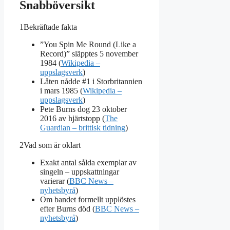
Snabböversikt
1
Bekräftade fakta
”You Spin Me Round (Like a
Record)” släpptes 5 november
1984 (
Wikipedia –
uppslagsverk
)
Låten nådde #1 i Storbritannien
i mars 1985 (
Wikipedia –
uppslagsverk
)
Pete Burns dog 23 oktober
2016 av hjärtstopp (
The
Guardian – brittisk tidning
)
2
Vad som är oklart
Exakt antal sålda exemplar av
singeln – uppskattningar
varierar (
BBC News –
nyhetsbyrå
)
Om bandet formellt upplöstes
efter Burns död (
BBC News –
nyhetsbyrå
)