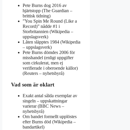
Pete Burns dog 2016 av
hjärtstopp (The Guardian –
brittisk tidning)
”You Spin Me Round (Like a
Record)” nådde #1 i
Storbritannien (Wikipedia –
uppslagsverk)
Låten släpptes 1984 (Wikipedia
– uppslagsverk)
Pete Burns dömdes 2006 för
misshandel (enligt uppgifter
som cirkulerat, men ej
verifierade i oberoende källor)
(Reuters – nyhetsbyrå)
Vad som är oklart
Exakt antal sålda exemplar av
singeln – uppskattningar
varierar (BBC News –
nyhetsbyrå)
Om bandet formellt upplöstes
efter Burns död (Wikipedia –
bandartikel)