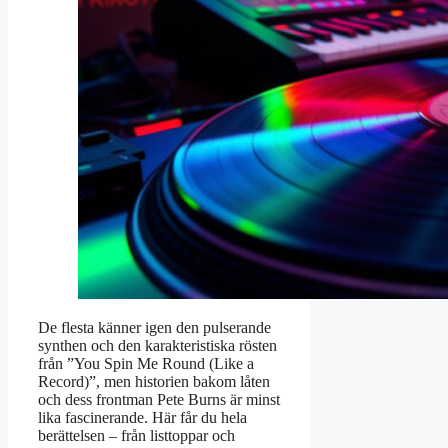
De flesta känner igen den pulserande
synthen och den karakteristiska rösten
från ”You Spin Me Round (Like a
Record)”, men historien bakom låten
och dess frontman Pete Burns är minst
lika fascinerande. Här får du hela
berättelsen – från listtoppar och