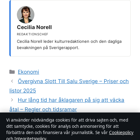
Cecilia Norell
REDAKTIONSCHEF
Cecilia Norell leder kulturredaktionen och den dagliga
bevakningen på Sverigerapport.
Kategorier
Ekonomi
Övergivna Slott Till Salu Sverige – Priser och
listor 2025
Hur lång tid har åklagaren på sig att väcka
åtal – Regler och tidsramar
Vi använder nödvändiga cookies för att driva sajten och, med
ditt samtycke, cookies för analys och annonsering för att
förbättra den och finansiera vår journalistik. Se vår
Cookiepolicy
och
Integritetspolicy
.