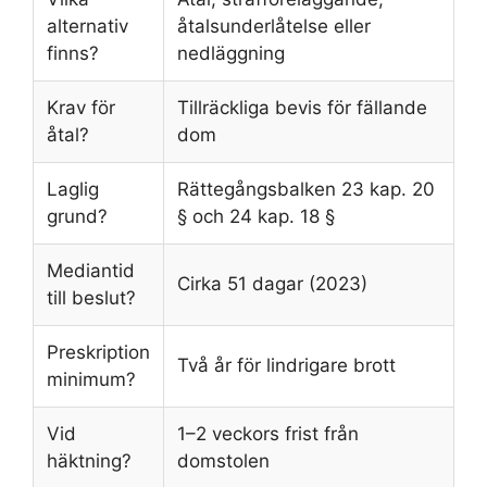
alternativ
åtalsunderlåtelse eller
finns?
nedläggning
Krav för
Tillräckliga bevis för fällande
åtal?
dom
Laglig
Rättegångsbalken 23 kap. 20
grund?
§ och 24 kap. 18 §
Mediantid
Cirka 51 dagar (2023)
till beslut?
Preskription
Två år för lindrigare brott
minimum?
Vid
1–2 veckors frist från
häktning?
domstolen