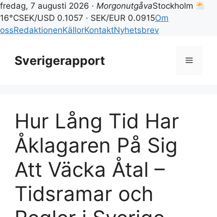
fredag, 7 augusti 2026 ·
Morgonutgåva
Stockholm
16°C
SEK/USD 0.1057 · SEK/EUR 0.0915
Om
oss
Redaktionen
Källor
Kontakt
Nyhetsbrev
Hoppa
till
Sverigerapport
Meny
innehåll
Hur Lång Tid Har
Åklagaren På Sig
Att Väcka Åtal –
Tidsramar och