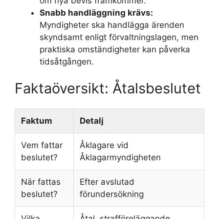
om nya bevis framkommer.
Snabb handläggning krävs:
Myndigheter ska handlägga ärenden
skyndsamt enligt förvaltningslagen, men
praktiska omständigheter kan påverka
tidsåtgången.
Faktaöversikt: Åtalsbeslutet
Faktum
Detalj
Vem fattar
Åklagare vid
beslutet?
Åklagarmyndigheten
När fattas
Efter avslutad
beslutet?
förundersökning
Vilka
Åtal, strafföreläggande,