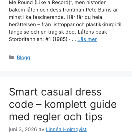
Me Round (Like a Record)”, men historien
bakom låten och dess frontman Pete Burns är
minst lika fascinerande. Här får du hela
berättelsen – från listtoppar och plastikkirurgi till
fängelse och en tragisk död. Låtens peak i
Storbritannien: #1 (1985) · …
Läs mer
Kategorier
Blogg
Smart casual dress
code – komplett guide
med regler och tips
juni 3, 2026
av
Linnéa Holmqvist