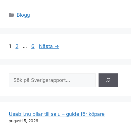
Kategorier
Blogg
Sida
Sida
Sida
1
2
…
6
Nästa
→
Sök
Usabil.nu bilar till salu – guide för köpare
augusti 5, 2026