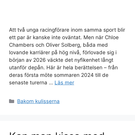
Att två unga racingförare inom samma sport blir
ett par är kanske inte oväntat. Men när Chloe
Chambers och Oliver Solberg, båda med
lovande karriärer på hög nivå, förlovade sig i
början av 2026 väckte det nyfikenhet långt
utanför depån. Här är hela berättelsen – från
deras första möte sommaren 2024 till de
senaste turerna …
Läs mer
Kategorier
Bakom kulisserna