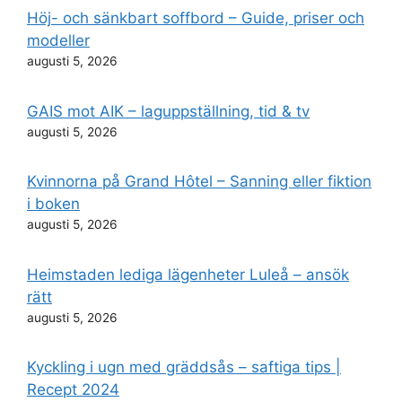
Höj- och sänkbart soffbord – Guide, priser och
modeller
augusti 5, 2026
GAIS mot AIK – laguppställning, tid & tv
augusti 5, 2026
Kvinnorna på Grand Hôtel – Sanning eller fiktion
i boken
augusti 5, 2026
Heimstaden lediga lägenheter Luleå – ansök
rätt
augusti 5, 2026
Kyckling i ugn med gräddsås – saftiga tips |
Recept 2024