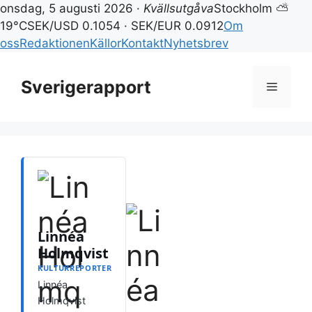
onsdag, 5 augusti 2026 ·
Kvällsutgåva
Stockholm ⛅
19°C
SEK/USD 0.1054 · SEK/EUR 0.0912
Om
oss
Redaktionen
Källor
Kontakt
Nyhetsbrev
Hoppa
till
Sverigerapport
Meny
innehåll
Linnéa
Holmqvist
KULTURREPORTER
Linnéa
Holmqvist