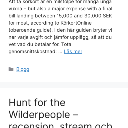
Att ta körkort är en milstolpe för många unga
vuxna – but also a major expense with a final
bill landing between 15,000 and 30,000 SEK
for most, according to KörkortOnline
(oberoende guide). I den här guiden bryter vi
ner varje avgift och jämför upplägg, så att du
vet vad du betalar för. Total
genomsnittskostnad: …
Läs mer
Kategorier
Blogg
Hunt for the
Wilderpeople –
recension, stream och