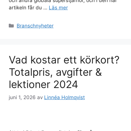
och andra globala superstjärnor, och i den här
artikeln får du …
Läs mer
Kategorier
Branschnyheter
Vad kostar ett körkort?
Totalpris, avgifter &
lektioner 2024
juni 1, 2026
av
Linnéa Holmqvist