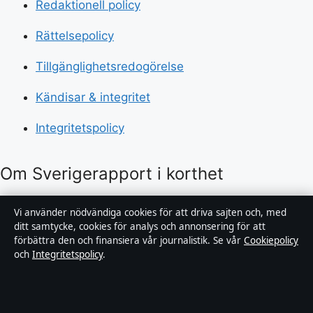
Redaktionell policy
Rättelsepolicy
Tillgänglighetsredogörelse
Kändisar & integritet
Integritetspolicy
Om Sverigerapport i korthet
Sverigerapport är en oberoende svensk digital
Vi använder nödvändiga cookies för att driva sajten och, med
nyhetssajt med fokus på film, tv, kultur och
ditt samtycke, cookies för analys och annonsering för att
förbättra den och finansiera vår journalistik. Se vår
Cookiepolicy
nöjesnyheter. Varje artikel har en namngiven byline,
och
Integritetspolicy
.
granskas av en redaktör och faktagranskas innan
publicering.