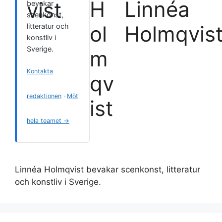
Linnéa
bevakar
scenkonst,
Holmqvis
litteratur och
konstliv i
Sverige.
Kontakta
redaktionen
·
Möt
hela teamet →
Linnéa Holmqvist bevakar scenkonst, litteratur
och konstliv i Sverige.