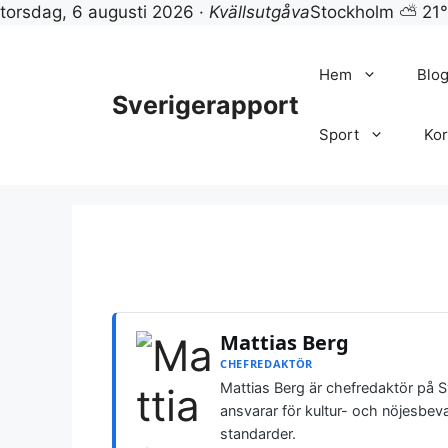
torsdag, 6 augusti 2026 ·
Kvällsutgåva
Stockholm ⛅ 21
Hoppa
till
Hem
Blo
innehåll
Sverigerapport
Sport
Kor
Mattias Berg
CHEFREDAKTÖR
Mattias Berg är chefredaktör på 
ansvarar för kultur- och nöjesbev
standarder.