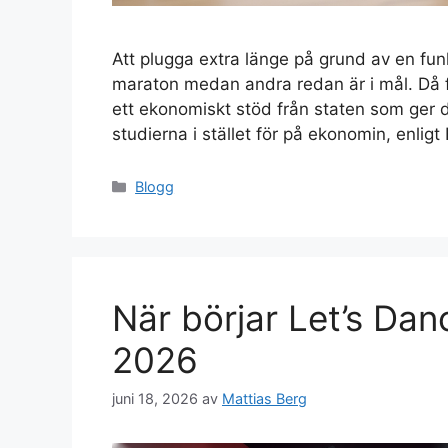
Att plugga extra länge på grund av en fu
maraton medan andra redan är i mål. Då fi
ett ekonomiskt stöd från staten som ger d
studierna i stället för på ekonomin, enli
Kategorier
Blogg
När börjar Let’s Da
2026
juni 18, 2026
av
Mattias Berg