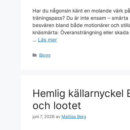
Har du någonsin känt en molande värk på 
träningspass? Du är inte ensam – smärta p
besvären bland både motionärer och stillas
knäsmärta: Överansträngning eller skada
…
Läs mer
Kategorier
Blogg
Hemlig källarnyckel 
och lootet
juni 7, 2026
av
Mattias Berg