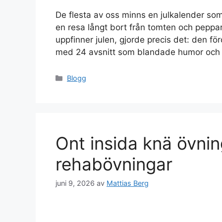
De flesta av oss minns en julkalender so
en resa långt bort från tomten och peppa
uppfinner julen, gjorde precis det: den fö
med 24 avsnitt som blandade humor och e
Kategorier
Blogg
Ont insida knä övnin
rehabövningar
juni 9, 2026
av
Mattias Berg