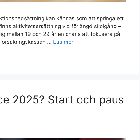
nktionsnedsättning kan kännas som att springa ett
nns aktivitetsersättning vid förlängd skolgång –
ig mellan 19 och 29 år en chans att fokusera på
gt Försäkringskassan …
Läs mer
nce 2025? Start och paus