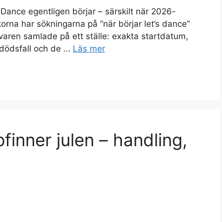
s Dance egentligen börjar – särskilt när 2026-
rna har sökningarna på ”när börjar let’s dance”
svaren samlade på ett ställe: exakta startdatum,
 dödsfall och de …
Läs mer
inner julen – handling,