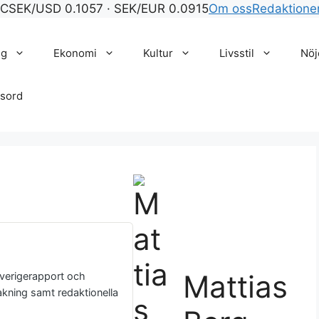
°C
SEK/USD 0.1057 · SEK/EUR 0.0915
Om oss
Redaktione
gg
Ekonomi
Kultur
Livsstil
Nöj
sord
Mattias
Sverigerapport och
akning samt redaktionella