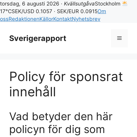
torsdag, 6 augusti 2026 ·
Kvällsutgåva
Stockholm
17°C
SEK/USD 0.1057 · SEK/EUR 0.0915
Om
oss
Redaktionen
Källor
Kontakt
Nyhetsbrev
Hoppa
till
Sverigerapport
Meny
innehåll
Policy för sponsrat
innehåll
Vad betyder den här
policyn för dig som