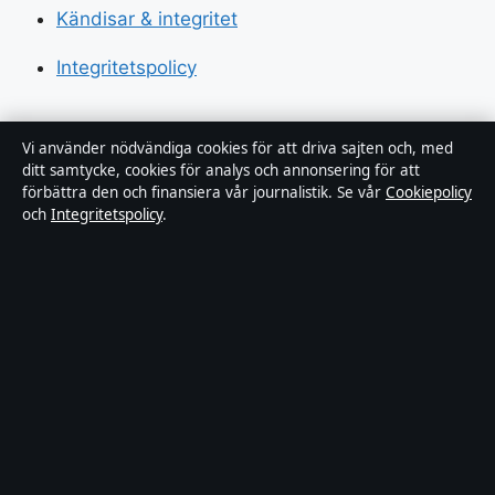
Kändisar & integritet
Integritetspolicy
Om Sverigerapport i korthet
Vi använder nödvändiga cookies för att driva sajten och, med
ditt samtycke, cookies för analys och annonsering för att
förbättra den och finansiera vår journalistik. Se vår
Cookiepolicy
Sverigerapport är en oberoende svensk digital
och
Integritetspolicy
.
nyhetssajt med fokus på film, tv, kultur och
nöjesnyheter. Varje artikel har en namngiven byline,
granskas av en redaktör och faktagranskas innan
publicering.
Vi rättar misstag skyndsamt. Allmänna förfrågningar:
info@sverigerapport.se
.
sverigerapport.se drivs av Tärnholmen Media Limited
(Malta Business Registry: C 92218).