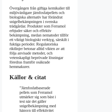
Övergången från giftiga kemikalier till
miljövänligare järnfosfatpellets och
biologiska alternativ har förändrat
snigelbekämpningen i svenska
trädgårdar. Produkter som Ferramol
erbjuder säker och effektiv
bekämpning, medan nematoder tillför
ett viktigt biologiskt verktyg, särskilt i
fuktiga perioder. Regulatoriska
riktlinjer betonar alltid vikten av att
följa anvisade metoder, och
vetenskapligt beprövade lösningar
föredras framför osäkrade
hemmakurer.
Källor & citat
”Järnfosfatbaserade
pellets som Ferramol
utmärker sig som bäst i
test när det gäller
snigelbekämpning med
hänsyn till effektivitet