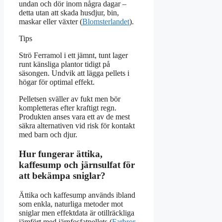
undan och dör inom några dagar –
detta utan att skada husdjur, bin,
maskar eller växter (
Blomsterlandet
).
Tips
Strö Ferramol i ett jämnt, tunt lager
runt känsliga plantor tidigt på
säsongen. Undvik att lägga pellets i
högar för optimal effekt.
Pelletsen sväller av fukt men bör
kompletteras efter kraftigt regn.
Produkten anses vara ett av de mest
säkra alternativen vid risk för kontakt
med barn och djur.
Hur fungerar ättika,
kaffesump och järnsulfat för
att bekämpa sniglar?
Ättika och kaffesump används ibland
som enkla, naturliga metoder mot
sniglar men effektdata är otillräckliga
jämfört med järnfosfatpellets (
Farbror