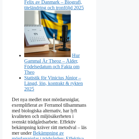
Felix av Danmark – Biografi,
titeländring och tronföljd 2025
Hur
Gammal Är Theoz – Ålder,
Födelsedatum och Fakta om
Theo
Statistik för Vinicius Júnior –
Längd, lön, kontrakt & rykten
2025
Det nya medlet mot mördarsniglar,
exemplifierat av Ferramol tillsammans
med biologiska alternativ, har lyft
kvaliteten och miljösäkerheten i
svenskt trädgårdsarbete. Effektiv
bekämpning kräver rätt metodval – läs
mer under
Bekämpning av
mördarsniglar i trädgården: Effektiva