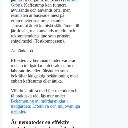
Grön
). Kaffesump kan fungera
avvisande och används ofta, men
resultaten är baserade mest på
erfarenheter snarare än studier.
Järnsulfat är ett kemiskt släkt ämne till
järnfosfat, men används mindre och
rekommenderas inte som primärt
snigelmedel (Testkompassen).
Att tänka på
Effekten av hemmametoder varierar
mellan trädgårdar – det saknas breda
laboratorie- eller fältstudier som
bekräftar långsiktig bekämpning med
enbart kaffesump eller ättika.
Vill du jämföra med fler metoder och
få praktiska råd, läs mer under
Bekämpning av mördarsniglar i
trädgården: Effektiva och miljövänliga
metoder
.
Är nematoder en effektiv