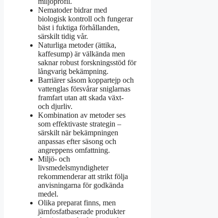
miljöprofil.
Nematoder bidrar med
biologisk kontroll och fungerar
bäst i fuktiga förhållanden,
särskilt tidig vår.
Naturliga metoder (ättika,
kaffesump) är välkända men
saknar robust forskningsstöd för
långvarig bekämpning.
Barriärer såsom koppartejp och
vattenglas försvårar sniglarnas
framfart utan att skada växt-
och djurliv.
Kombination av metoder ses
som effektivaste strategin –
särskilt när bekämpningen
anpassas efter säsong och
angreppens omfattning.
Miljö- och
livsmedelsmyndigheter
rekommenderar att strikt följa
anvisningarna för godkända
medel.
Olika preparat finns, men
järnfosfatbaserade produkter