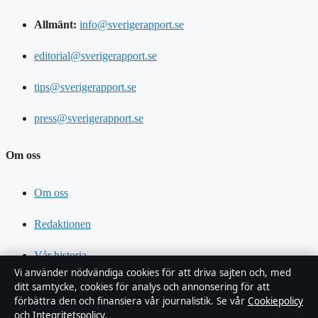
Allmänt:
info@sverigerapport.se
editorial@sverigerapport.se
tips@sverigerapport.se
press@sverigerapport.se
Om oss
Om oss
Redaktionen
Vår historia
Vi använder nödvändiga cookies för att driva sajten och, med
Nyhetsbrev
ditt samtycke, cookies för analys och annonsering för att
förbättra den och finansiera vår journalistik. Se vår
Cookiepolicy
och
Integritetspolicy
.
RSS-flöde