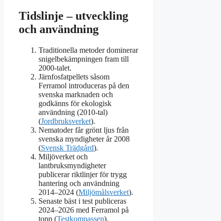
Tidslinje – utveckling
och användning
Traditionella metoder dominerar
snigelbekämpningen fram till
2000-talet.
Järnfosfatpellets såsom
Ferramol introduceras på den
svenska marknaden och
godkänns för ekologisk
användning (2010-tal)
(
Jordbruksverket
).
Nematoder får grönt ljus från
svenska myndigheter år 2008
(
Svensk Trädgård
).
Miljöverket och
lantbruksmyndigheter
publicerar riktlinjer för trygg
hantering och användning
2014–2024 (
Miljömålsverket
).
Senaste bäst i test publiceras
2024–2026 med Ferramol på
topp (
Testkompassen
).