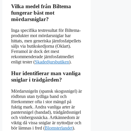
Vilka medel från Biltema
fungerar bäst mot
mördarsniglar?
Inga specifika testresultat för Biltema-
produkter mot mördarsniglar har
hittats, men generiska järnfosfatpellets
säljs via butikskedjorna (Oklart).
Ferramol är dock det mest
rekommenderade järnfosfatmedlet
enligt tester (
Skadedjursbutiken
).
Hur identifierar man vanliga
sniglar i trädgården?
Mördarsnigeln (spansk skogssnigel) är
rödbrun utan tydliga band och
förekommer ofta i stor mängd på
fuktig mark. Andra vanliga arter är
pantersnigel (bandad), trädgårdssnigel
och vinbergssnäcka. Artkännedom är
viktig då vissa sniglar är nyttodjur och
bör lämnas i fred (
Blomsterlandet
).