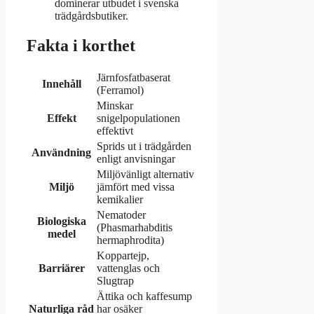
dominerar utbudet i svenska
trädgårdsbutiker.
Fakta i korthet
Järnfosfatbaserat
Innehåll
(Ferramol)
Minskar
Effekt
snigelpopulationen
effektivt
Sprids ut i trädgården
Användning
enligt anvisningar
Miljövänligt alternativ
Miljö
jämfört med vissa
kemikalier
Nematoder
Biologiska
(Phasmarhabditis
medel
hermaphrodita)
Koppartejp,
Barriärer
vattenglas och
Slugtrap
Ättika och kaffesump
Naturliga råd
har osäker