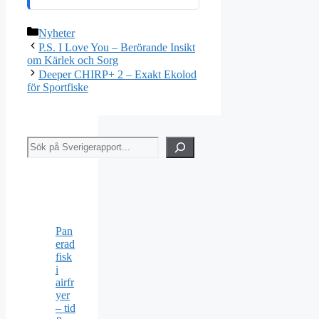
Kategorier
Nyheter
P.S. I Love You – Berörande Insikt
om Kärlek och Sorg
Deeper CHIRP+ 2 – Exakt Ekolod
för Sportfiske
Sök
Pan
erad
fisk
i
airfr
yer
– tid