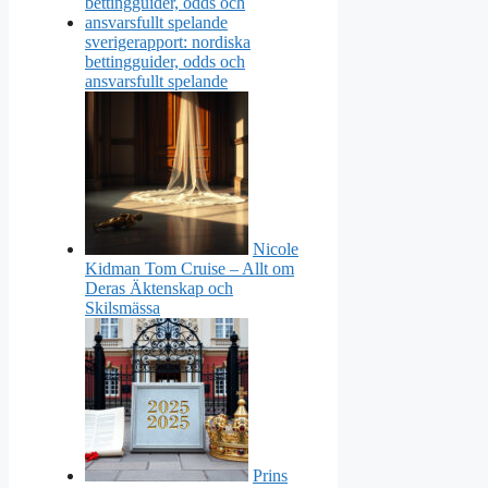
sverigerapport: nordiska
bettingguider, odds och
ansvarsfullt spelande
Nicole
Kidman Tom Cruise – Allt om
Deras Äktenskap och
Skilsmässa
Prins