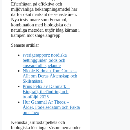
Efterfrågan på effektiva och
miljövänliga bekämpningsmedel har
därför ökat markant de senaste åren.
Nya testvinnare som Ferramol, i
kombination med biologiska och
naturliga metoder, utgör idag kärnan i
kampen mot snigelangrepp.
Senaste artiklar
sverigerapport: nordiska
bettingguider, odds och
ansvarsfullt spelande
Nicole Kidman Tom Cruise –
Allt om Deras Äktenskap och
Skilsmässa
Prins Felix av Danmark –
Biografi, titeländring och
tronföljd 2025
Hur Gammal Är Theoz –
Ålder, Födelsedatum och Fakta
om Theo
Kemiska järnfosfatpellets och
biologiska lösningar såsom nematoder