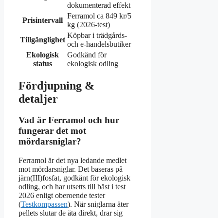
dokumenterad effekt
Ferramol ca 849 kr/5
Prisintervall
kg (2026-test)
Köpbar i trädgårds-
Tillgänglighet
och e-handelsbutiker
Ekologisk
Godkänd för
status
ekologisk odling
Fördjupning &
detaljer
Vad är Ferramol och hur
fungerar det mot
mördarsniglar?
Ferramol är det nya ledande medlet
mot mördarsniglar. Det baseras på
järn(III)fosfat, godkänt för ekologisk
odling, och har utsetts till bäst i test
2026 enligt oberoende tester
(
Testkompassen
). När sniglarna äter
pellets slutar de äta direkt, drar sig