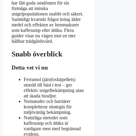
har fått goda omdömen för sin
förmåga att minska
snigelpopulationen snabbt och säkert.
Samtidigt kvarstår frågor kring äldre
medel och effekten av hemmakurer
som kaffesump eller ättika. Flera
guider visar nu vägen mot en mer
hållbar trädgårdsvård.
Snabb överblick
Detta vet vi nu
Ferramol (järnfosfatpellets)
utsedd till bäst i test – ger
effektiv snigelbekämpning utan
att skada husdjur.
Nematoder och barriärer
kompletterar strategin för
miljövänlig bekämpning.
Naturliga metoder som
kaffesump och ättika är
vanligare men med begränsad
evidens.