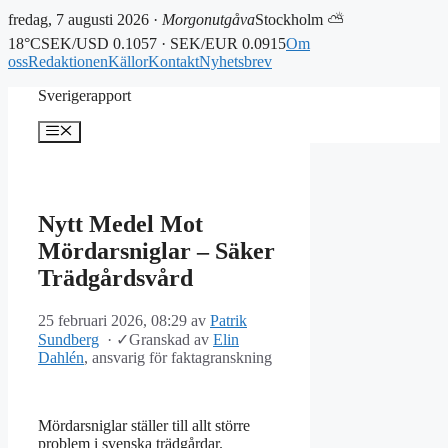
fredag, 7 augusti 2026 ·
Morgonutgåva
Stockholm ⛅
18°C
SEK/USD 0.1057 · SEK/EUR 0.0915
Om
oss
Redaktionen
Källor
Kontakt
Nyhetsbrev
Hoppa
Sverigerapport
till
innehåll
Meny
Nytt Medel Mot
Mördarsniglar – Säker
Trädgårdsvård
25 februari 2026, 08:29
av
Patrik
Sundberg
·
✓
Granskad av
Elin
Dahlén
, ansvarig för faktagranskning
Mördarsniglar ställer till allt större
problem i svenska trädgårdar.