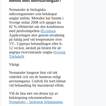
metod mot mördarsniglar?
Nematoder är biologiska
mikroorganismer som bekämpar
sniglar inifrån. Metoden har funnits i
Sverige sedan 2008 och uppges ha
82 % effektivitet när den kombineras
med järnfosfatpellets (
Ecoslug
).
Appliceringen sker genom utvattning
på fuktig jord vid temperaturer över
5°C. Upprepa behandlingen efter 6–
12 veckor, särskilt på hösten för att
angripa övervintrande sniglar (
Svensk
Trädgård
).
Viktigt
Nematoder fungerar bäst vid rätt
väderlek och om de hanteras enligt
anvisningarna. Undvik för torrt klimat
vid behandling för maximerad effekt.
Vill du läsa mer om denna typ av
bekämpning rekommenderas
Nematoder – biologisk bekämpning
.