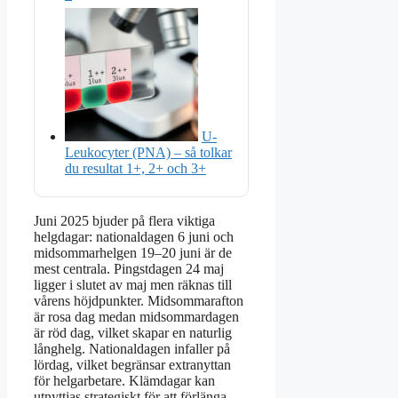
U-
Leukocyter (PNA) – så tolkar
du resultat 1+, 2+ och 3+
Juni 2025 bjuder på flera viktiga
helgdagar: nationaldagen 6 juni och
midsommarhelgen 19–20 juni är de
mest centrala. Pingstdagen 24 maj
ligger i slutet av maj men räknas till
vårens höjdpunkter. Midsommarafton
är rosa dag medan midsommardagen
är röd dag, vilket skapar en naturlig
långhelg. Nationaldagen infaller på
lördag, vilket begränsar extranyttan
för helgarbetare. Klämdagar kan
utnyttjas strategiskt för att förlänga