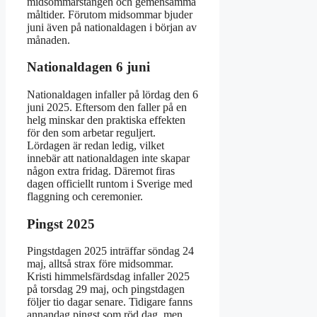
midsommarstången och gemensamma
måltider. Förutom midsommar bjuder
juni även på nationaldagen i början av
månaden.
Nationaldagen 6 juni
Nationaldagen infaller på lördag den 6
juni 2025. Eftersom den faller på en
helg minskar den praktiska effekten
för den som arbetar reguljert.
Lördagen är redan ledig, vilket
innebär att nationaldagen inte skapar
någon extra fridag. Däremot firas
dagen officiellt runtom i Sverige med
flaggning och ceremonier.
Pingst 2025
Pingstdagen 2025 inträffar söndag 24
maj, alltså strax före midsommar.
Kristi himmelsfärdsdag infaller 2025
på torsdag 29 maj, och pingstdagen
följer tio dagar senare. Tidigare fanns
annandag pingst som röd dag, men