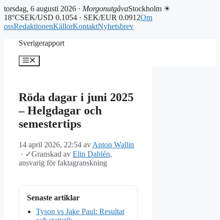
torsdag, 6 augusti 2026 ·
Morgonutgåva
Stockholm ☀
18°C
SEK/USD 0.1054 · SEK/EUR 0.0912
Om
oss
Redaktionen
Källor
Kontakt
Nyhetsbrev
Hoppa
Sverigerapport
till
innehåll
Meny
Röda dagar i juni 2025
– Helgdagar och
semestertips
14 april 2026, 22:54
av
Anton Wallin
·
✓
Granskad av
Elin Dahlén
,
ansvarig för faktagranskning
Senaste artiklar
Tyson vs Jake Paul: Resultat