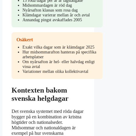
13 röda dagar per år är lagstadgade
Midsommardagen är röd dag
Nyårsafton klassas som rosa dag
Klämdagar varierar mellan år och avtal
Annandag pingst avskaffades 2005
Osäkert
Exakt vilka dagar som är klämdagar 2025
Hur midsommarafton hanteras på specifika
arbetsplatser
Om nyårsafton är hel- eller halvdag enligt
vissa avtal
Variationer mellan olika kollektivavtal
Kontexten bakom
svenska helgdagar
Det svenska systemet med röda dagar
bygger på en kombination av kristna
högtider och nationalseder.
Midsommar och nationaldagen är
exempel på hur svenskarna