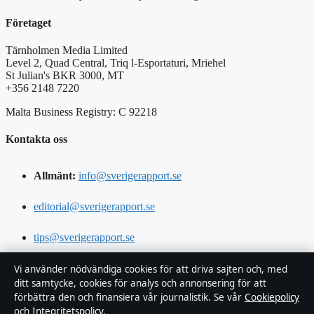
Företaget
Tärnholmen Media Limited
Level 2, Quad Central, Triq l-Esportaturi, Mriehel
St Julian's BKR 3000, MT
+356 2148 7220
Malta Business Registry: C 92218
Kontakta oss
Allmänt:
info@sverigerapport.se
editorial@sverigerapport.se
tips@sverigerapport.se
press@sverigerapport.se
Vi använder nödvändiga cookies för att driva sajten och, med
ditt samtycke, cookies för analys och annonsering för att
förbättra den och finansiera vår journalistik. Se vår
Cookiepolicy
Om oss
och
Integritetspolicy
.