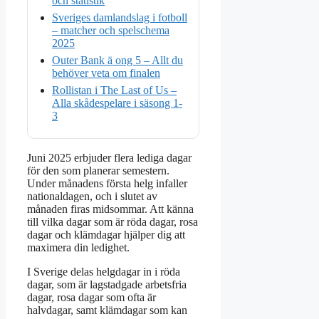
och statistik
Sveriges damlandslag i fotboll
– matcher och spelschema
2025
Outer Bank ä ong 5 – Allt du
behöver veta om finalen
Rollistan i The Last of Us –
Alla skådespelare i säsong 1-
3
Juni 2025 erbjuder flera lediga dagar
för den som planerar semestern.
Under månadens första helg infaller
nationaldagen, och i slutet av
månaden firas midsommar. Att känna
till vilka dagar som är röda dagar, rosa
dagar och klämdagar hjälper dig att
maximera din ledighet.
I Sverige delas helgdagar in i röda
dagar, som är lagstadgade arbetsfria
dagar, rosa dagar som ofta är
halvdagar, samt klämdagar som kan