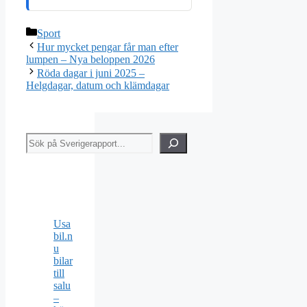
Kategorier
Sport
Hur mycket pengar får man efter
lumpen – Nya beloppen 2026
Röda dagar i juni 2025 –
Helgdagar, datum och klämdagar
Sök
Usa
bil.n
u
bilar
till
salu
–