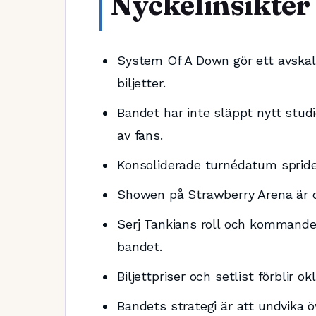
Nyckelinsikter
System Of A Down gör ett avskala
biljetter.
Bandet har inte släppt nytt stud
av fans.
Konsoliderade turnédatum spride
Showen på Strawberry Arena är d
Serj Tankians roll och kommande
bandet.
Biljettpriser och setlist förblir ok
Bandets strategi är att undvika ö