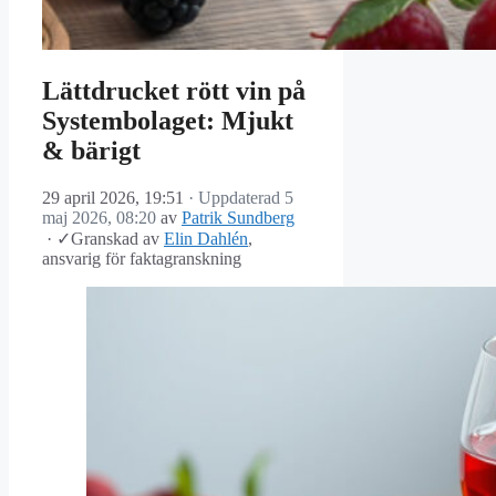
Lättdrucket rött vin på
Systembolaget: Mjukt
& bärigt
29 april 2026, 19:51
· Uppdaterad
5
maj 2026, 08:20
av
Patrik Sundberg
·
✓
Granskad av
Elin Dahlén
,
ansvarig för faktagranskning