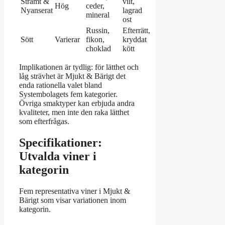
Stramt &
vilt,
Hög
ceder,
Nyanserat
lagrad
mineral
ost
Russin,
Efterrätt,
Sött
Varierar
fikon,
kryddat
choklad
kött
Implikationen är tydlig: för lätthet och
låg strävhet är Mjukt & Bärigt det
enda rationella valet bland
Systembolagets fem kategorier.
Övriga smaktyper kan erbjuda andra
kvaliteter, men inte den raka lätthet
som efterfrågas.
Specifikationer:
Utvalda viner i
kategorin
Fem representativa viner i Mjukt &
Bärigt som visar variationen inom
kategorin.