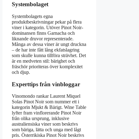
Systembolaget
Systembolagets egna
produktbeskrivningar pekar på flera
viner i kategorin. Utöver Pinot Noir-
dominansen finns Garnacha och
liknande druvor representerade.
Många av dessa viner är ungt druckna
– de har inte fått lång ekfatslagring
som skulle kunna tillföra strävhet. Det
är en medveten stil: bärighet och
fräschör prioriteras över komplexitet
och djup.
Experttips från vinbloggar
Vinomondo rankar Laurent Miquel
Solas Pinot Noir som nummer ett i
kategorin Mjukt & Bärigt. Wine Table
lyfter fram vinflorerande Pinot Noir
från olika ursprung, inklusive
australiensiska viner som beskrivs
som bäriga, lätta och unga med lågt
pris. Österrikiska Pinot Noir beskrivs