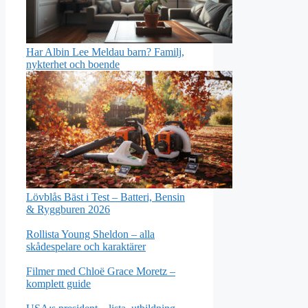
Har Albin Lee Meldau barn? Familj,
nykterhet och boende
Lövblås Bäst i Test – Batteri, Bensin
& Ryggburen 2026
Rollista Young Sheldon – alla
skådespelare och karaktärer
Filmer med Chloë Grace Moretz –
komplett guide