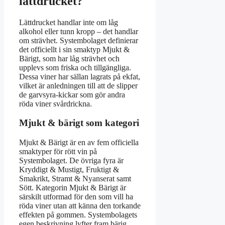
lättdrucket?
Lättdrucket handlar inte om låg
alkohol eller tunn kropp – det handlar
om strävhet. Systembolaget definierar
det officiellt i sin smaktyp Mjukt &
Bärigt, som har låg strävhet och
upplevs som friska och tillgängliga.
Dessa viner har sällan lagrats på ekfat,
vilket är anledningen till att de slipper
de garvsyra-kickar som gör andra
röda viner svårdrickna.
Mjukt & bärigt som kategori
Mjukt & Bärigt är en av fem officiella
smaktyper för rött vin på
Systembolaget. De övriga fyra är
Kryddigt & Mustigt, Fruktigt &
Smakrikt, Stramt & Nyanserat samt
Sött. Kategorin Mjukt & Bärigt är
särskilt utformad för den som vill ha
röda viner utan att känna den torkande
effekten på gommen. Systembolagets
egen beskrivning lyfter fram bärig