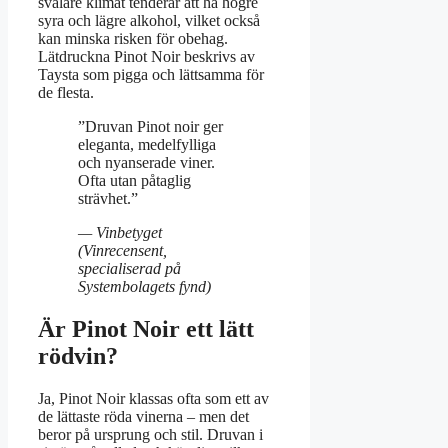
svalare klimat tenderar att ha högre
syra och lägre alkohol, vilket också
kan minska risken för obehag.
Lätdruckna Pinot Noir beskrivs av
Taysta som pigga och lättsamma för
de flesta.
”Druvan Pinot noir ger
eleganta, medelfylliga
och nyanserade viner.
Ofta utan påtaglig
strävhet.”
— Vinbetyget
(Vinrecensent,
specialiserad på
Systembolagets fynd)
Är Pinot Noir ett lätt
rödvin?
Ja, Pinot Noir klassas ofta som ett av
de lättaste röda vinerna – men det
beror på ursprung och stil. Druvan i