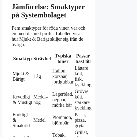
Jämförelse: Smaktyper
på Systembolaget
Fem smaktyper för röda viner, var och
en med distinkt profil. Tabellen visar
hur Mjukt & Bärigt skiljer sig från de
övriga.
Typiska
Passar
Smaktyp
Strävhet
toner
bäst till
Lättare
Hallon,
Mjukt &
kött,
Låg
körsbär,
Bärigt
fisk,
jordgubbar
kyckling
Grövre
Lagerblad,
Kryddigt
Medel–
kött,
peppar,
& Mustigt
hög
starkare
mörka bär
kyckling
Fruktigt
Pasta,
Plommon,
&
Medel
pizza,
björnbär,
Smakrikt
gryta
Grillat,
Tobak,