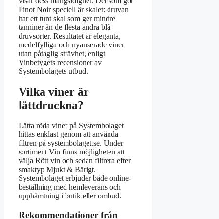
visar dess mångsidighet. Det som gör
Pinot Noir speciell är skalet: druvan
har ett tunt skal som ger mindre
tanniner än de flesta andra blå
druvsorter. Resultatet är eleganta,
medelfylliga och nyanserade viner
utan påtaglig strävhet, enligt
Vinbetygets recensioner av
Systembolagets utbud.
Vilka viner är
lättdruckna?
Lätta röda viner på Systembolaget
hittas enklast genom att använda
filtren på systembolaget.se. Under
sortiment Vin finns möjligheten att
välja Rött vin och sedan filtrera efter
smaktyp Mjukt & Bärigt.
Systembolaget erbjuder både online-
beställning med hemleverans och
upphämtning i butik eller ombud.
Rekommendationer från