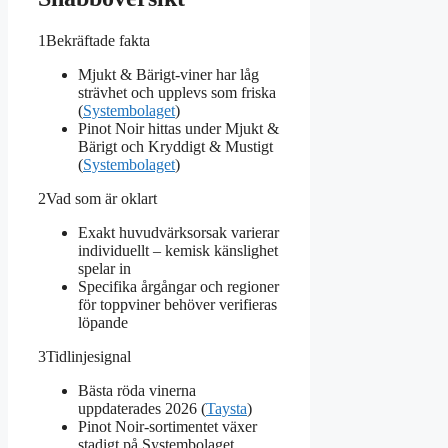
1
Bekräftade fakta
Mjukt & Bärigt-viner har låg
strävhet och upplevs som friska
(
Systembolaget
)
Pinot Noir hittas under Mjukt &
Bärigt och Kryddigt & Mustigt
(
Systembolaget
)
2
Vad som är oklart
Exakt huvudvärksorsak varierar
individuellt – kemisk känslighet
spelar in
Specifika årgångar och regioner
för toppviner behöver verifieras
löpande
3
Tidlinjesignal
Bästa röda vinerna
uppdaterades 2026 (
Taysta
)
Pinot Noir-sortimentet växer
stadigt på Systembolaget