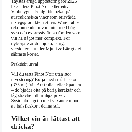
Taystas årliga uppdatering för 2026
listar flera Pinot Noir-alternativ.
Vinbetygets fyndguide pekar på
australiensiska viner som prisvärda
instegsprodukter i stilen. Wine Table
rekommenderar varianter med hög
syra och expressiv finish för den som
vill ha något mer komplext. För
nybörjare är de mjuka, bäriga
versionerna under Mjukt & Bärigt det
säkraste kortet.
Praktiskt urval
Vill du testa Pinot Noir utan stor
investering? Börja med små flaskor
(375 ml) från Australien eller Spanien
– de bjuder ofta på bärig karaktär och
låg strävhet till rimliga priser.
Systembolaget har ett växande utbud
av halvflaskor i denna stil.
Vilket vin är lättast att
dricka?