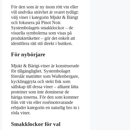
För den som är ny inom rött vin eller
vill undvika strävhet är svaret tydligt:
välj viner i kategorin Mjukt & Bärigt
och fokusera på Pinot Noir.
Systembolagets smakklockor – de
visuella symbolerna som visas på
produktetiketter – gör det enkelt att
identifiera rätt stil direkt i butiken.
För nybörjare
Mjukt & Bärigt-viner är konstruerade
för tillgänglighet. Systembolaget
föreslår maträtter som Wallenbergare,
kycklinggryta och stekt fisk som
sällskap till dessa viner – alltamt lätta
proteiner som inte dominerar de
bäriga tonerna. För den som kommer
från vitt vin eller rosémotsvarande
erbjuder kategorin en naturlig bro in i
röda viner.
Smakklockor för val