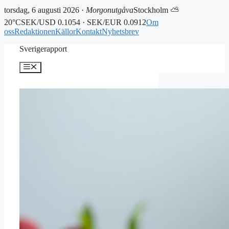
torsdag, 6 augusti 2026 ·
Morgonutgåva
Stockholm ⛅
20°C
SEK/USD 0.1054 · SEK/EUR 0.0912
Om
oss
Redaktionen
Källor
Kontakt
Nyhetsbrev
Hoppa
Sverigerapport
till
innehåll
Meny