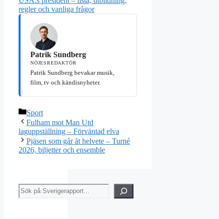
USA:s president – lista, utbildning,
regler och vanliga frågor
Patrik Sundberg
NÖJESREDAKTÖR
Patrik Sundberg bevakar musik,
film, tv och kändisnyheter.
Kategorier
Sport
Fulham mot Man Utd
laguppställning – Förväntad elva
Pjäsen som går åt helvete – Turné
2026, biljetter och ensemble
Sök