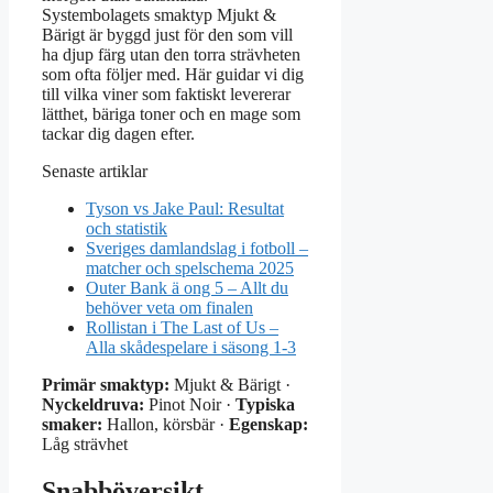
Systembolagets smaktyp Mjukt &
Bärigt är byggd just för den som vill
ha djup färg utan den torra strävheten
som ofta följer med. Här guidar vi dig
till vilka viner som faktiskt levererar
lätthet, bäriga toner och en mage som
tackar dig dagen efter.
Senaste artiklar
Tyson vs Jake Paul: Resultat
och statistik
Sveriges damlandslag i fotboll –
matcher och spelschema 2025
Outer Bank ä ong 5 – Allt du
behöver veta om finalen
Rollistan i The Last of Us –
Alla skådespelare i säsong 1-3
Primär smaktyp:
Mjukt & Bärigt ·
Nyckeldruva:
Pinot Noir ·
Typiska
smaker:
Hallon, körsbär ·
Egenskap:
Låg strävhet
Snabböversikt