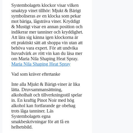
Systembolagets klockor visar vilken
smaktyp vinet tillhör: Mjukt & Bärigt
symboliseras av en klocka som pekar
mot bärigа, lågsträva viner. Kryddigt
& Mustigt visar en annan position och
indikerar mer tanniner och kryddighet.
Att lära sig känna igen klockorna är
ett praktiskt sätt att shoppa vin utan att
behöva vara expert. För att undvika
huvudvärk av rött vin kan du läsa mer
om Maria Nila Shaping Heat Spray.
Maria Nila Shaping Heat Spray
Vad som kräver eftertanke
Inte alla Mjukt & Bärigt-viner är lika
lätta. Druvsammansättning,
alkoholhalt och tillverkningsstil spelar
in. En kraftig Pinot Noir med hög
alkohol kan fortfarande ge obehag
trots låga tanniner. Läs
Systembolagets egna
smakbeskrivningar för att få en
helhetsbild.