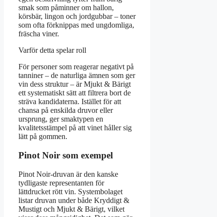
smak som påminner om hallon,
körsbär, lingon och jordgubbar – toner
som ofta förknippas med ungdomliga,
fräscha viner.
Varför detta spelar roll
För personer som reagerar negativt på
tanniner – de naturliga ämnen som ger
vin dess struktur – är Mjukt & Bärigt
ett systematiskt sätt att filtrera bort de
sträva kandidaterna. Istället för att
chansa på enskilda druvor eller
ursprung, ger smaktypen en
kvalitetsstämpel på att vinet håller sig
lätt på gommen.
Pinot Noir som exempel
Pinot Noir-druvan är den kanske
tydligaste representanten för
lättdrucket rött vin. Systembolaget
listar druvan under både Kryddigt &
Mustigt och Mjukt & Bärigt, vilket