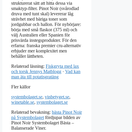
strukturerat sätt att hitta dessa via
smaktyp-filter. Pinot Noir (svårodlad
druva med tunt skal) levererar låg
strävhet med bäriga toner som
jordgubbar och hallon. För nybörjare:
börja med små flaskor (375 ml) och
välj Australien eller Spanien för
prisvärda instegsprodukter. För den
erfarna: franska premier cru-alternativ
erbjuder mer komplexitet men
behåller lättheten.
Relaterad läsning:
Fiskgryta med lax
och torsk Jennys Matblogg
·
Vad kan
man äta till potatisgratäng
Fler källor
systembolaget.se
,
vinbetyget.se
,
winetable.se
,
systembolaget.se
Relaterad bevakning:
bästa Pinot Noir
på Systembolaget
fördjupar bilden av
Pinot Noir Systembolaget Bästa –
Balanserade Viner.