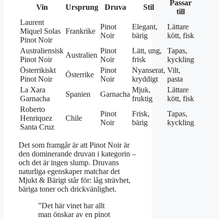
Passar
Vin
Ursprung
Druva
Stil
till
Laurent
Pinot
Elegant,
Lättare
Miquel Solas
Frankrike
Noir
bärig
kött, fisk
Pinot Noir
Australiensisk
Pinot
Lätt, ung,
Tapas,
Australien
Pinot Noir
Noir
frisk
kyckling
Österrikiskt
Pinot
Nyanserat,
Vilt,
Österrike
Pinot Noir
Noir
kryddigt
pasta
La Xara
Mjuk,
Lättare
Spanien
Garnacha
Garnacha
fruktig
kött, fisk
Roberto
Pinot
Frisk,
Tapas,
Henriquez
Chile
Noir
bärig
kyckling
Santa Cruz
Det som framgår är att Pinot Noir är
den dominerande druvan i kategorin –
och det är ingen slump. Druvans
naturliga egenskaper matchar det
Mjukt & Bärigt står för: låg strävhet,
bäriga toner och drickvänlighet.
”Det här vinet har allt
man önskar av en pinot