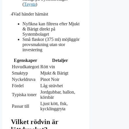
(
Taysta
)
4
Vad händer härnäst
Nyfikna kan filtrera efter Mjukt
& Bärigt direkt på
Systembolaget
Små flaskor (375 ml) möjliggör
provsmakning utan stor
investering
Egenskaper
Detaljer
Huvudkategori
Rött vin
Smaktyp
Mjukt & Bärigt
Nyckeldruva
Pinot Noir
Fördel
Låg strävhet
Jordgubbar, hallon,
Typiska toner
körsbär
Ljust kött, fisk,
Passar till
kycklinggryta
Vilket rödvin är