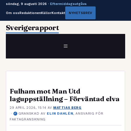
söndag, 9 augusti 2026 ·
Eftermiddagsutgåva
Om oss
Redaktionen
Källor
Kontakt
NYHETSBREV
Hoppa
Sverigerapport
till
innehåll
MENY
Fulham mot Man Utd
laguppställning – Förväntad elva
29 APRIL 2026, 15:14
AV
MATTIAS BERG
·
GRANSKAD AV
ELIN DAHLÉN
, ANSVARIG FÖR
✓
FAKTAGRANSKNING