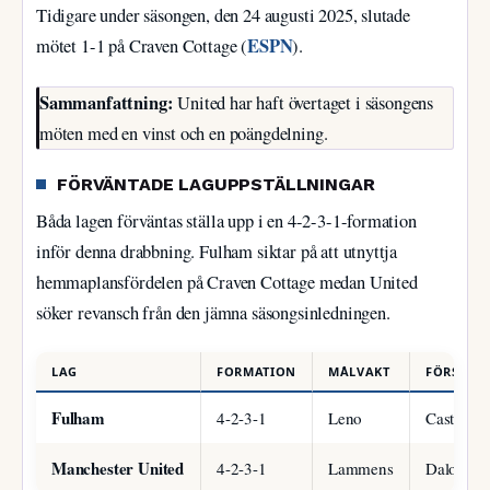
Tidigare under säsongen, den 24 augusti 2025, slutade
ESPN
mötet 1-1 på Craven Cottage (
).
Sammanfattning:
United har haft övertaget i säsongens
möten med en vinst och en poängdelning.
FÖRVÄNTADE LAGUPPSTÄLLNINGAR
Båda lagen förväntas ställa upp i en 4-2-3-1-formation
inför denna drabbning. Fulham siktar på att utnyttja
hemmaplansfördelen på Craven Cottage medan United
söker revansch från den jämna säsongsinledningen.
LAG
FORMATION
MÅLVAKT
FÖRSVAR
Fulham
4-2-3-1
Leno
Castagne
Manchester United
4-2-3-1
Lammens
Dalot, Ma