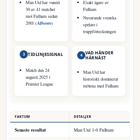
Man Utd har vunnit
Exakt ägare av
30 av 41 matcher
Fulham
mot Fulham sedan
Nuvarande svenska
AiScore
2001 (
)
spelare i
truppförteckningen
VAD HÄNDER
3
TIDLINJESIGNAL
4
HÄRNÄST
Match den 24
Man Utd har
augusti 2025 i
historiskt dominerat
Premier League
mötena med Fulham
FAKTUM
DETALJER
Senaste resultat
Man Utd 1-0 Fulham