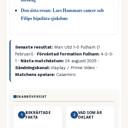
Den sista resan: Lars Hammars cancer och
Filips bipolära sjukdom
Senaste resultat:
Man Utd 1-0 Fulham (1
februari) ·
Förväntad formation Fulham:
4-2-3-
1 ·
Nästa matchdatum:
24 augusti 2025 ·
Sändningskanal:
Viaplay / Prime Video ·
Matchens spelare:
Casemiro
SNABBÖVERSIKT
BEKRÄFTADE
VAD SOM ÄR
1
2
FAKTA
OKLART