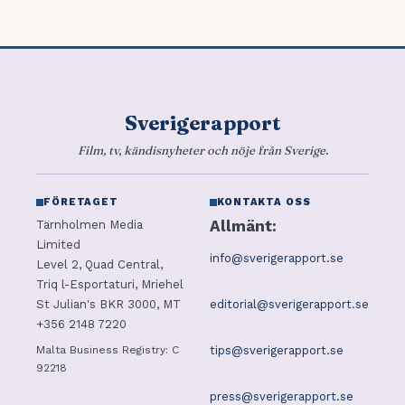
Sverigerapport
Film, tv, kändisnyheter och nöje från Sverige.
FÖRETAGET
KONTAKTA OSS
Allmänt:
Tärnholmen Media
Limited
info@sverigerapport.se
Level 2, Quad Central,
Triq l-Esportaturi, Mriehel
editorial@sverigerapport.se
St Julian's BKR 3000, MT
+356 2148 7220
tips@sverigerapport.se
Malta Business Registry: C
92218
press@sverigerapport.se