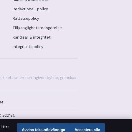
Redaktionell policy
Rättelsepolicy
Tillgänglighetsredogörelse
Kändisar & integritet
Integritetspolicy
artikel har en namngiven byline, granskas
se
.
C 92218).
ättra
Avvisa icke-nödvändiga
Acceptera alla