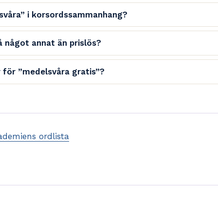
svåra” i korsordssammanhang?
å något annat än prislös?
r för ”medelsvåra gratis”?
demiens ordlista