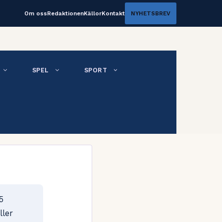
Om oss
Redaktionen
Källor
Kontakt
NYHETSBREV
SPEL
SPORT
5
ller