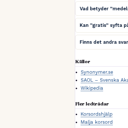
Vad betyder ”medel
Kan ”gratis” syfta p
Finns det andra sva
Källor
Synonymer.se
SAOL – Svenska Aka
Wikipedia
Fler ledtrådar
Korsordshjälp
Malja korsord