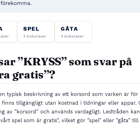
 förekomma.
A
SPEL
GÅTA
täver
4 bokstäver
4 bokstäver
sar ”KRYSS” som svar på
a gratis”?
en typisk beskrivning av ett korsord som varken är för l
 finns tillgängligt utan kostnad i tidningar eller appar.
ing av ”korsord” och används vardagligt. Ledtråden ka
rt spel som är gratis”, vilket gör ”spel” eller ”gåta” till