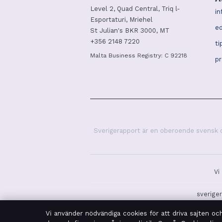
Level 2, Quad Central, Triq l-
in
Esportaturi, Mriehel
ed
St Julian's BKR 3000, MT
+356 2148 7220
ti
Malta Business Registry: C 92218
pr
Sverigerapport är en oberoende svensk di
Vi
sveriger
Vi använder nödvändiga cookies för att driva sajten oc