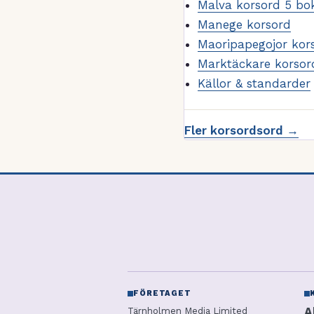
Malva korsord 5 bo
Manege korsord
Maoripapegojor kor
Marktäckare korsor
Källor & standarder
Fler korsordsord →
FÖRETAGET
A
Tärnholmen Media Limited