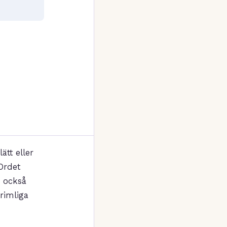
ätt eller
 Ordet
n också
 rimliga