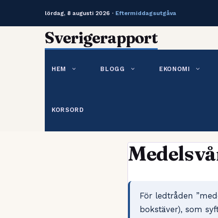
lördag, 8 augusti 2026 ·
Eftermiddagsutgåva
Hoppa
Sverigerapport
till
innehåll
HEM
BLOGG
EKONOMI
KORSORD
Medelsvår
För ledtråden ”mede
bokstäver), som syf