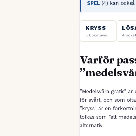
SPEL
(4) kan också
KRYSS
LÖS
5 bokstäver
4 boks
Varför pas
”medelsvår
”Medelsvåra gratis” är 
för svårt, och som ofta
”kryss” är en förkortn
tolkas som ”ett medelsvå
alternativ.