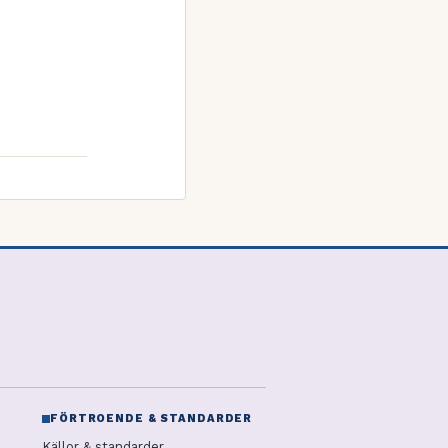
FÖRTROENDE & STANDARDER
Källor & standarder