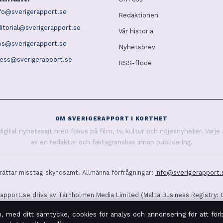
fo@sverigerapport.se
Redaktionen
itorial@sverigerapport.se
Vår historia
ps@sverigerapport.se
Nyhetsbrev
ess@sverigerapport.se
RSS-flöde
OM SVERIGERAPPORT I KORTHET
gital nyhetssajt med fokus på film, tv, kultur och nöjesnyheter. Varje 
av en redaktör och faktagranskas innan publicering.
 rättar misstag skyndsamt. Allmänna förfrågningar:
info@sverigerapport.
apport.se drivs av Tärnholmen Media Limited (Malta Business Registry: 
© 2026 sverigerapport.se ·
WorldRSS
·
Så verifierar vi vår rapportering
h, med ditt samtycke, cookies för analys och annonsering för att förb