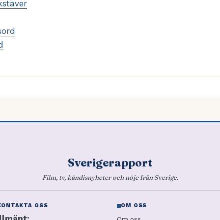
kstäver
sord
d
Sverigerapport
Film, tv, kändisnyheter och nöje från Sverige.
KONTAKTA OSS
OM OSS
llmänt:
Om oss