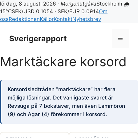
lördag, 8 augusti 2026 ·
Morgonutgåva
Stockholm 🌧
15°C
SEK/USD 0.1054 · SEK/EUR 0.0914
Om
oss
Redaktionen
Källor
Kontakt
Nyhetsbrev
Hoppa
till
Sverigerapport
Meny
innehåll
Marktäckare korsord
Korsordsledtråden ”marktäckare” har flera
möjliga lösningar. Det vanligaste svaret är
Revsuga på 7 bokstäver, men även Lammöron
(9) och Agar (4) förekommer i korsord.