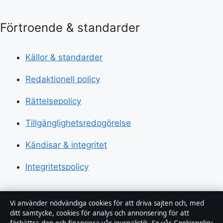
Förtroende & standarder
Källor & standarder
Redaktionell policy
Rättelsepolicy
Tillgänglighetsredogörelse
Kändisar & integritet
Integritetspolicy
Om Sverigerapport i korthet
Vi använder nödvändiga cookies för att driva sajten och, med
ditt samtycke, cookies för analys och annonsering för att