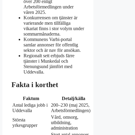
över 200 enligt
Arbetsförmedlingen under
våren 2025.
Konkurrensen om tjänster är
varierande men tillfälliga
vikariat finns i stor volym under
sommarmånaderna.
Kommunens Varbi-portal
samlar annonser för offentlig
sektor och är nav för ansökan.
Regionalt sett erbjuds färre
tjänster i Munkedal och
Stenungsund jämfört med
Uddevalla.
Fakta i korthet
Faktum
Detalj/källa
Antal lediga jobb i
200–230 (maj 2025,
Uddevalla
Arbetsförmedlingen)
Vård, omsorg,
Största
utbildning,
yrkesgrupper
administration
Stort antal annonser