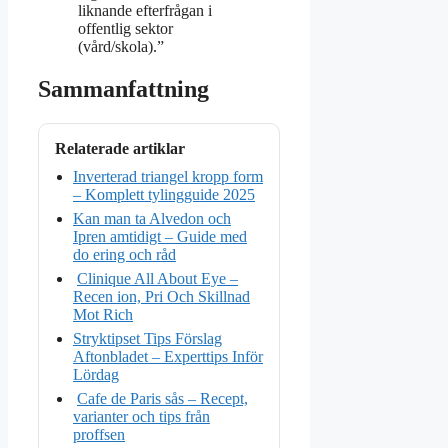
liknande efterfrågan i
offentlig sektor
(vård/skola).”
Sammanfattning
Relaterade artiklar
Inverterad triangel kropp form
– Komplett tylingguide 2025
Kan man ta Alvedon och
Ipren amtidigt – Guide med
do ering och råd
Clinique All About Eye –
Recen ion, Pri Och Skillnad
Mot Rich
Stryktipset Tips Förslag
Aftonbladet – Experttips Inför
Lördag
Cafe de Paris sås – Recept,
varianter och tips från
proffsen