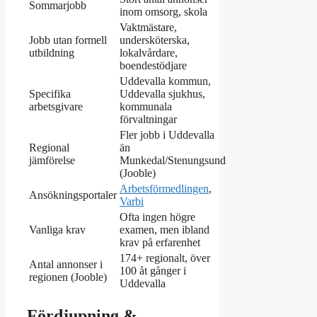
Sommarjobb
inom omsorg, skola
Vaktmästare,
Jobb utan formell
undersköterska,
utbildning
lokalvårdare,
boendestödjare
Uddevalla kommun,
Specifika
Uddevalla sjukhus,
arbetsgivare
kommunala
förvaltningar
Fler jobb i Uddevalla
Regional
än
jämförelse
Munkedal/Stenungsund
(Jooble)
Arbetsförmedlingen
,
Ansökningsportaler
Varbi
Ofta ingen högre
Vanliga krav
examen, men ibland
krav på erfarenhet
174+ regionalt, över
Antal annonser i
100 åt gånger i
regionen (Jooble)
Uddevalla
Fördjupning &