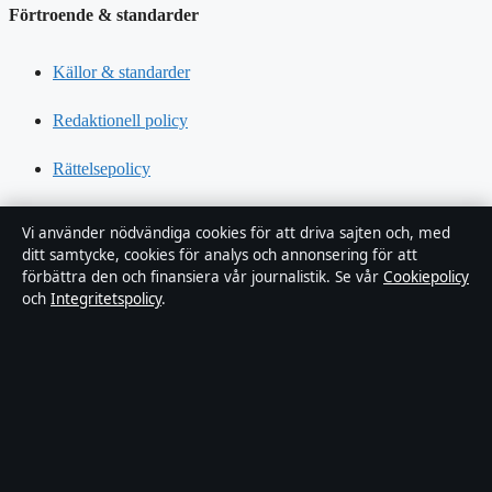
Förtroende & standarder
Källor & standarder
Redaktionell policy
Rättelsepolicy
Tillgänglighetsredogörelse
Vi använder nödvändiga cookies för att driva sajten och, med
ditt samtycke, cookies för analys och annonsering för att
Kändisar & integritet
förbättra den och finansiera vår journalistik. Se vår
Cookiepolicy
och
Integritetspolicy
.
Integritetspolicy
Om Sverigerapport i korthet
Sverigerapport är en oberoende svensk digital nyhetssajt med fokus
på film, tv, kultur och nöjesnyheter. Varje artikel har en namngiven
byline, granskas av en redaktör och faktagranskas innan publicering.
Vi rättar misstag skyndsamt. Allmänna förfrågningar: