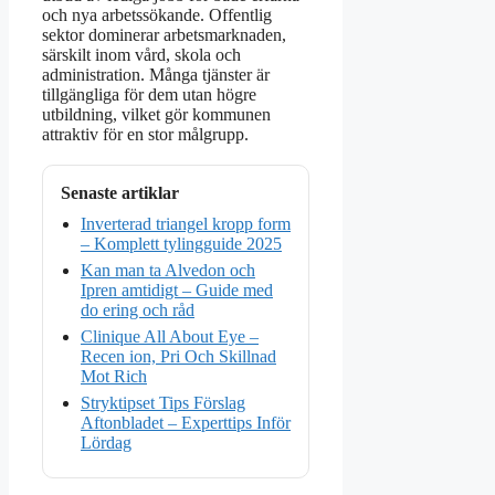
och nya arbetssökande. Offentlig
sektor dominerar arbetsmarknaden,
särskilt inom vård, skola och
administration. Många tjänster är
tillgängliga för dem utan högre
utbildning, vilket gör kommunen
attraktiv för en stor målgrupp.
Senaste artiklar
Inverterad triangel kropp form
– Komplett tylingguide 2025
Kan man ta Alvedon och
Ipren amtidigt – Guide med
do ering och råd
Clinique All About Eye –
Recen ion, Pri Och Skillnad
Mot Rich
Stryktipset Tips Förslag
Aftonbladet – Experttips Inför
Lördag