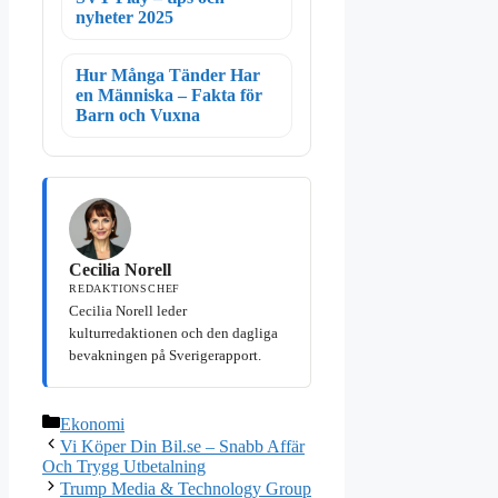
nyheter 2025
Hur Många Tänder Har
en Människa – Fakta för
Barn och Vuxna
Cecilia Norell
REDAKTIONSCHEF
Cecilia Norell leder
kulturredaktionen och den dagliga
bevakningen på Sverigerapport.
Kategorier
Ekonomi
Vi Köper Din Bil.se – Snabb Affär
Och Trygg Utbetalning
Trump Media & Technology Group