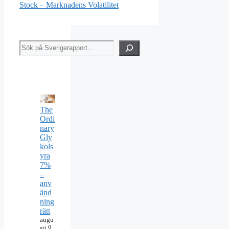
Stock – Marknadens Volatilitet
Sök
The
Ordi
nary
Gly
kols
yra
7%
–
anv
änd
ning
rätt
augu
sti 9,