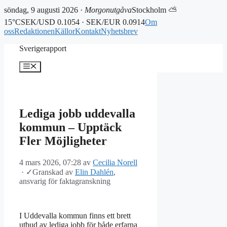
söndag, 9 augusti 2026 ·
Morgonutgåva
Stockholm ⛅
15°C
SEK/USD 0.1054 · SEK/EUR 0.0914
Om
oss
Redaktionen
Källor
Kontakt
Nyhetsbrev
Hoppa
Sverigerapport
till
innehåll
Meny
Lediga jobb uddevalla
kommun – Upptäck
Fler Möjligheter
4 mars 2026, 07:28
av
Cecilia Norell
·
✓
Granskad av
Elin Dahlén
,
ansvarig för faktagranskning
I Uddevalla kommun finns ett brett
utbud av lediga jobb för både erfarna