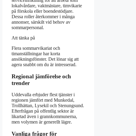
serviceinriktning för att arbeta som
lokalvårdare, vaktmästare, timvikarie
på förskola eller boendestödjare.
Dessa roller återkommer i många
annonser, särskilt vid behov av
sommarpersonal.
Att tänka på
Flera sommarvikariat och
timanställningar har korta
ansökningsfönster. Det lönar sig att
agera snabbt om du är intresserad.
Regional jämförelse och
trender
Uddevalla erbjuder flest tjänster i
regionen jämfört med Munkedal,
Trollhättan, Lysekil och Stenungsund.
Efterfrågan på offentlig sektor är
likartad även i grannkommunerna,
men volymen är generellt lägre.
Vanliga frågor för