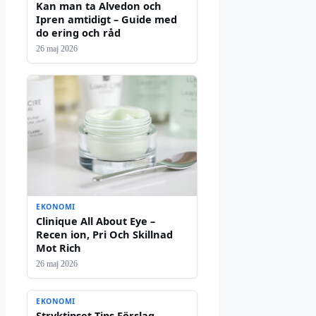
Kan man ta Alvedon och
Ipren amtidigt – Guide med
do ering och råd
26 maj 2026
EKONOMI
Clinique All About Eye –
Recen ion, Pri Och Skillnad
Mot Rich
26 maj 2026
EKONOMI
Stryktipset Tips Förslag