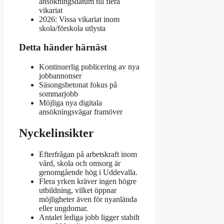
ansökningsdatum till flera
vikariat
2026: Vissa vikariat inom
skola/förskola utlysta
Detta händer härnäst
Kontinuerlig publicering av nya
jobbannonser
Säsongsbetonat fokus på
sommarjobb
Möjliga nya digitala
ansökningsvägar framöver
Nyckelinsikter
Efterfrågan på arbetskraft inom
vård, skola och omsorg är
genomgående hög i Uddevalla.
Flera yrken kräver ingen högre
utbildning, vilket öppnar
möjligheter även för nyanlända
eller ungdomar.
Antalet lediga jobb ligger stabilt