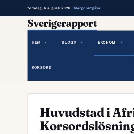
torsdag, 6 augusti 2026 ·
Morgonutgåva
Hoppa
Sverigerapport
till
innehåll
HEM
BLOGG
EKONOMI
KORSORD
Huvudstad i Afr
Korsordslösning