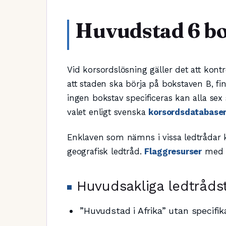
Huvudstad 6 bo
Vid korsordslösning gäller det att kont
att staden ska börja på bokstaven B, fi
ingen bokstav specificeras kan alla sex
valet enligt svenska
korsordsdatabase
Enklaven som nämns i vissa ledtrådar ka
geografisk ledtråd.
Flaggresurser
med f
Huvudsakliga ledtråds
”Huvudstad i Afrika” utan specifik