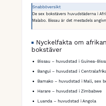
Snabböversikt
De sex bokstävers huvudstäderna i Afr
Malabo. Bissau är det mestadels angi
Nyckelfakta om afrik
bokstäver
Bissau – huvudstad i Guinea-Bissa
Bangui – huvudstad i Centralafrik
Bamako – huvudstad i Mali, sex b
Harare – huvudstad i Zimbabwe
Luanda – huvudstad i Angola