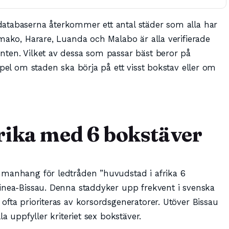
atabaserna återkommer ett antal städer som alla har
mako, Harare, Luanda och Malabo är alla verifierade
nten. Vilket av dessa som passar bäst beror på
mpel om staden ska börja på ett visst bokstav eller om
rika med 6 bokstäver
mmanhang för ledtråden ”huvudstad i afrika 6
inea-Bissau. Denna staddyker upp frekvent i svenska
fta prioriteras av korsordsgeneratorer. Utöver Bissau
a uppfyller kriteriet sex bokstäver.