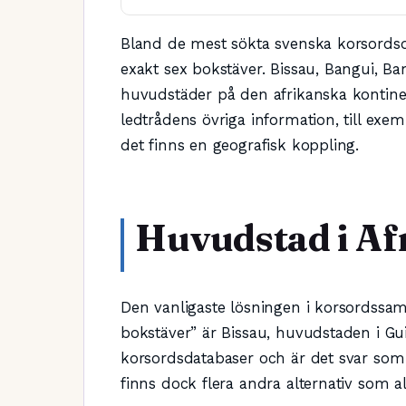
Bland de mest sökta svenska korsordsd
exakt sex bokstäver. Bissau, Bangui, Ba
huvudstäder på den afrikanska kontine
ledtrådens övriga information, till exe
det finns en geografisk koppling.
Huvudstad i Af
Den vanligaste lösningen i korsordssa
bokstäver” är Bissau, huvudstaden i Gu
korsordsdatabaser och är det svar som o
finns dock flera andra alternativ som all