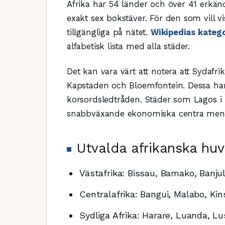
Afrika har 54 länder och över 41 erkän
exakt sex bokstäver. För den som vill vi
tillgängliga på nätet.
Wikipedias katego
alfabetisk lista med alla städer.
Det kan vara värt att notera att Sydafri
Kapstaden och Bloemfontein. Dessa har f
korsordsledtråden. Städer som Lagos i 
snabbväxande ekonomiska centra men är
Utvalda afrikanska huv
Västafrika: Bissau, Bamako, Banju
Centralafrika: Bangui, Malabo, Ki
Sydliga Afrika: Harare, Luanda, L