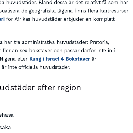
da huvudstäder. Bland dessa är det relativt få som har
sualisera de geografiska lägena finns flera kartresurser
ri
för Afrikas huvudstäder erbjuder en komplett
ka har tre administrativa huvudstäder: Pretoria,
ler än sex bokstäver och passar därför inte in i
Nigeria eller
Kung i Israel 4 Bokstäver
är
 inte officiella huvudstäder.
udstäder efter region
l
nshasa
usaka