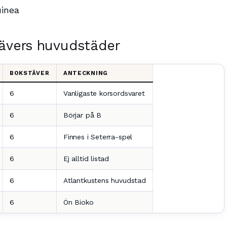
uinea
ävers huvudstäder
BOKSTÄVER
ANTECKNING
6
Vanligaste korsordsvaret
6
Börjar på B
6
Finnes i Seterra-spel
6
Ej alltid listad
6
Atlantkustens huvudstad
6
Ön Bioko