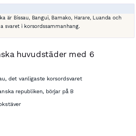
ika är Bissau, Bangui, Bamako, Harare, Luanda och
vna svaret i korsordssammanhang.
anska huvudstäder med 6
u, det vanligaste korsordsvaret
anska republiken, börjar på B
okstäver