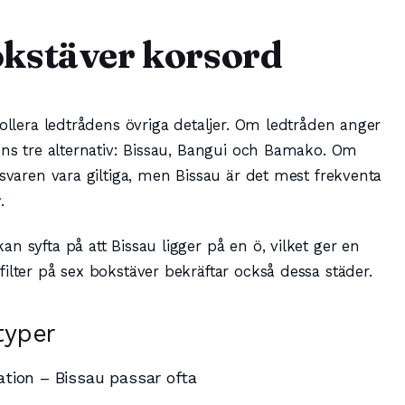
kstäver korsord
rollera ledtrådens övriga detaljer. Om ledtråden anger
nns tre alternativ: Bissau, Bangui och Bamako. Om
 svaren vara giltiga, men Bissau är det mest frekventa
r
.
n syfta på att Bissau ligger på en ö, vilket ger en
ilter på sex bokstäver bekräftar också dessa städer.
typer
ation – Bissau passar ofta