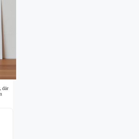
, där
m