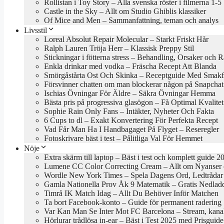
Rollistan i Toy Story – Alla svenska röster i filmerna 1-5
Castle in the Sky – Allt om Studio Ghiblis klassiker
Of Mice and Men – Sammanfattning, teman och analys
Livsstil
Loreal Absolut Repair Molecular – Starkt Friskt Hår
Ralph Lauren Tröja Herr – Klassisk Preppy Stil
Stickningar i fötterna stress – Behandling, Orsaker och 
Enkla drinkar med vodka – Fräscha Recept Att Blanda
Smörgåstårta Ost Och Skinka – Receptguide Med Smakfu
Försvinner chatten om man blockerar någon på Snapchat
Ischias Övningar För Äldre – Säkra Övningar Hemma
Bästa pris på progressiva glasögon – Få Optimal Kvalitet
Sophie Rain Only Fans – Intäkter, Nyheter Och Fakta
6 Cups to dl – Exakt Konvertering För Perfekta Recept
Vad Får Man Ha I Handbagaget På Flyget – Reseregler
Fotoskrivare bäst i test – Pålitliga Val För Hemmet
Nöje
Extra skärm till laptop – Bäst i test och komplett guide 2
Lumene CC Color Correcting Cream – Allt om Nyanser
Wordle New York Times – Spela Dagens Ord, Ledtrådar
Gamla Nationella Prov Åk 9 Matematik – Gratis Nedlad
Timrå IK Match Idag – Allt Du Behöver Inför Matchen
Ta bort Facebook-konto – Guide för permanent radering
Var Kan Man Se Inter Mot FC Barcelona – Stream, kanal
Hörlurar trådlösa in-ear – Bäst i Test 2025 med Prisguide