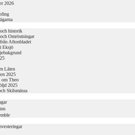
er 2026
ofing
vägarna
och historik
 och Omröstningar
från Aftonbladet
i Eksjö
ljebakgrund
025
Om Låten
kten 2025
a om Theo
följd 2025
och Skilsmässa
ngar
inn
semble
vesteringar