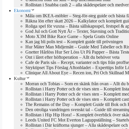
Rollistan i Snabba cash 2 – alla skådespelare och medve
Ekonomi
Måla om IKEA-möbler – Steg-för-steg guide och bästa f
Räkna lön efter skatt 2026 – Kalkylator och komplett gu
Roliga spel för vuxna – Bästa sällskapsspel, festspel & a
God Jul och Gott Nytt År – Texter, Stavning och Traditi
Moto X3M Bike Race Game – Spela Gratis Online
Kan jag bli polis test – Komplett guide till prövningen
Hur Mäter Man Midjemått – Guide Med Tabeller och Ri
Gnetter Hårlöss Hur Ser Löss Ut På Papper – Bästa Test
Ont i låret efter höftoperation – Allt du behöver veta
Cafe de Paris sås – Recept, varianter och tips från proffs
Stryktipset Tips Förslag Aftonbladet – Experttips Inför 
Clinique All About Eye – Recen ion, Pri Och Skillnad M
Kultur
Morran och Tobias – Som en skänk från ovan – Allt du b
Rollistan i Harry Potter och de vises sten – Komplett lis
Rollistan i Harry Potter och de vises sten – Komplett me
Rollistan i Harry Potter och de vises sten – Komplett cas
The Remains of the Day – Komplett Guide till Bok och 
Den otroliga vandringen svenskt tal – Guide till stream
Rollistan i Hip Hip Hora! – Komplett överblick över skå
Leeds United FC Mot Everton Laguppställning – Startel
Rollistan i Där kräftorna sjunger – Alla skådespelare och 