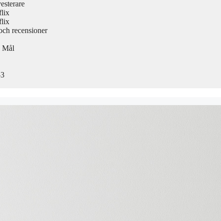
esterare
lix
lix
 och recensioner
h Mål
-3