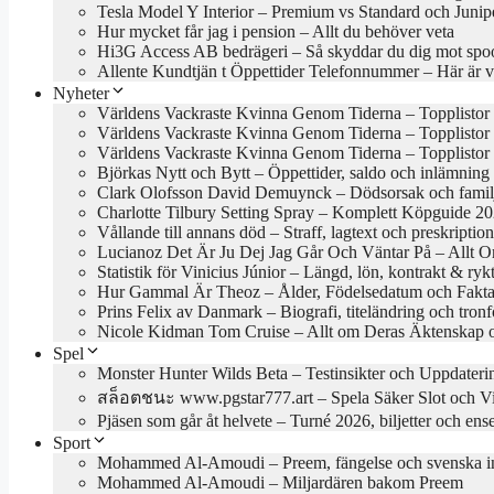
Tesla Model Y Interior – Premium vs Standard och Junip
Hur mycket får jag i pension – Allt du behöver veta
Hi3G Access AB bedrägeri – Så skyddar du dig mot spo
Allente Kundtjän t Öppettider Telefonnummer – Här är 
Nyheter
Världens Vackraste Kvinna Genom Tiderna – Topplistor 
Världens Vackraste Kvinna Genom Tiderna – Topplistor
Världens Vackraste Kvinna Genom Tiderna – Topplistor 
Björkas Nytt och Bytt – Öppettider, saldo och inlämning 
Clark Olofsson David Demuynck – Dödsorsak och fami
Charlotte Tilbury Setting Spray – Komplett Köpguide 2
Vållande till annans död – Straff, lagtext och preskription
Lucianoz Det Är Ju Dej Jag Går Och Väntar På – Allt 
Statistik för Vinicius Júnior – Längd, lön, kontrakt & ry
Hur Gammal Är Theoz – Ålder, Födelsedatum och Fakt
Prins Felix av Danmark – Biografi, titeländring och tron
Nicole Kidman Tom Cruise – Allt om Deras Äktenskap 
Spel
Monster Hunter Wilds Beta – Testinsikter och Uppdateri
สล็อตชนะ www.pgstar777.art – Spela Säker Slot och V
Pjäsen som går åt helvete – Turné 2026, biljetter och en
Sport
Mohammed Al-Amoudi – Preem, fängelse och svenska in
Mohammed Al-Amoudi – Miljardären bakom Preem