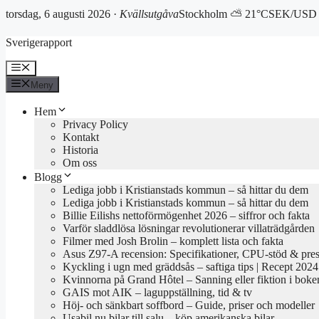
torsdag, 6 augusti 2026 ·
Kvällsutgåva
Stockholm ⛅ 21°C
SEK/USD 
Hoppa
Sverigerapport
till
innehåll
Meny
Meny
Hem
Privacy Policy
Kontakt
Historia
Om oss
Blogg
Lediga jobb i Kristianstads kommun – så hittar du dem
Lediga jobb i Kristianstads kommun – så hittar du dem
Billie Eilishs nettoförmögenhet 2026 – siffror och fakta
Varför sladdlösa lösningar revolutionerar villaträdgården
Filmer med Josh Brolin – komplett lista och fakta
Asus Z97-A recension: Specifikationer, CPU-stöd & pre
Kyckling i ugn med gräddsås – saftiga tips | Recept 2024
Kvinnorna på Grand Hôtel – Sanning eller fiktion i boke
GAIS mot AIK – laguppställning, tid & tv
Höj- och sänkbart soffbord – Guide, priser och modeller
Usabil.nu bilar till salu – köp amerikanska bilar