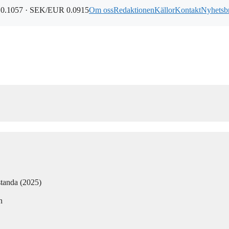
0.1057 · SEK/EUR 0.0915
Om oss
Redaktionen
Källor
Kontakt
Nyhetsb
standa (2025)
n