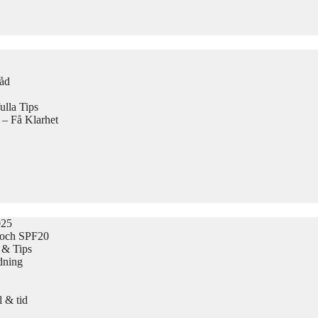
Råd
lla Tips
 – Få Klarhet
025
 och SPF20
 & Tips
dning
 & tid