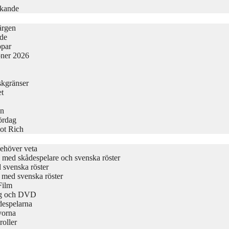
rkande
ärgen
ide
ppar
oner 2026
skgränser
et
en
Lördag
ot Rich
ehöver veta
ta med skådespelare och svenska röster
d svenska röster
t med svenska röster
Film
ing och DVD
despelarna
vorna
roller