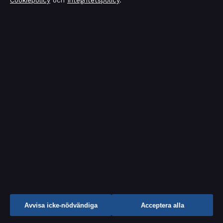
Cookiepolicy
och
Integritetspolicy
.
Kändisnyheter
Kultur
Livsstil
Nöje
Nyheter
Samhälle & reglering
Spel
Sport
TV-rollista
Avvisa icke-nödvändiga
Acceptera alla