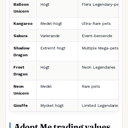
Balloon
Högt
Flera Legendary-pets
Unicorn
Kangaroo
Medel-högt
Ultra-Rare pets
Sakura
Varierande
Event-beroende
Shadow
Extremt högt
Multiple Mega-pets
Dragon
Frost
Högt
Neon Legendaries
Dragon
Neon
Medel
Rare pets
Unicorn
Giraffe
Mycket högt
Limited Legendaries
Adopt Me trading values