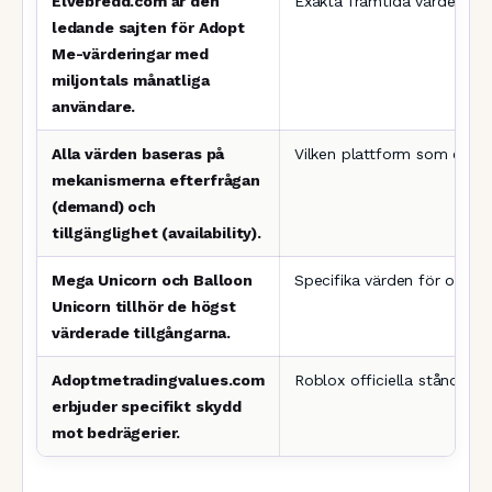
Elvebredd.com är den
Exakta framtida värden för
ledande sajten för Adopt
Me-värderingar med
miljontals månatliga
användare.
Alla värden baseras på
Vilken plattform som egent
mekanismerna efterfrågan
(demand) och
tillgänglighet (availability).
Mega Unicorn och Balloon
Specifika värden för obsk
Unicorn tillhör de högst
värderade tillgångarna.
Adoptmetradingvalues.com
Roblox officiella ståndpunkt
erbjuder specifikt skydd
mot bedrägerier.