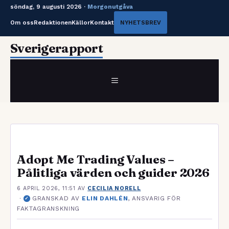
söndag, 9 augusti 2026 ·
Morgonutgåva
Om oss
Redaktionen
Källor
Kontakt
NYHETSBREV
Hoppa
Sverigerapport
till
innehåll
MENY
Adopt Me Trading Values –
Pålitliga värden och guider 2026
6 APRIL 2026, 11:51
AV
CECILIA NORELL
·
GRANSKAD AV
ELIN DAHLÉN
, ANSVARIG FÖR
✓
FAKTAGRANSKNING