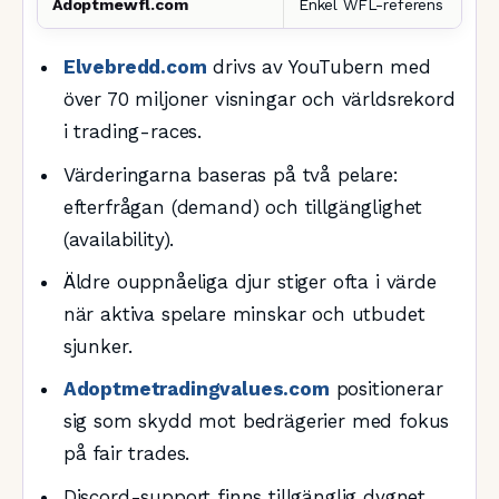
Adoptmewfl.com
Enkel WFL-referens
Elvebredd.com
drivs av YouTubern med
över 70 miljoner visningar och världsrekord
i trading-races.
Värderingarna baseras på två pelare:
efterfrågan (demand) och tillgänglighet
(availability).
Äldre ouppnåeliga djur stiger ofta i värde
när aktiva spelare minskar och utbudet
sjunker.
Adoptmetradingvalues.com
positionerar
sig som skydd mot bedrägerier med fokus
på fair trades.
Discord-support finns tillgänglig dygnet