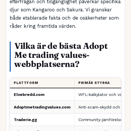
efterfrågan och tillgänglighet påverkar specifika
djur som Kangaroo och Sakura. Vi granskar
både etablerade fakta och de osäkerheter som
råder kring framtida värden.
Vilka är de bästa Adopt
Me trading values-
webbplatserna?
PLATTFORM
PRIMÄR STYRKA
Elvebredd.com
WFL-kalkylator och världsr
Adoptmetradingvalues.com
Anti-scam-skydd och fair t
Traderie.gg
Community-jämförelser oc