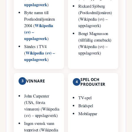
uppslagsverk
)
Rickard Sjöberg
Bytte namn till
(Postkodmiljonären)
Postkodmiljonären
(Wikipedia (sv) –
Wikipedia
2004 (
uppslagsverk)
(sv) –
Bengt Magnusson
uppslagsverk
)
(tillfällig comeback)
Sändes i TV4
(Wikipedia (sv) –
Wikipedia (sv) –
(
uppslagsverk)
uppslagsverk
)
SPEL OCH
3
VINNARE
4
PRODUKTER
John Carpenter
TV-spel
(USA, första
Brädspel
vinnaren) (Wikipedia
Mobilappar
(sv) – uppslagsverk)
Ingen svensk vann
toppriset (Wikipedia