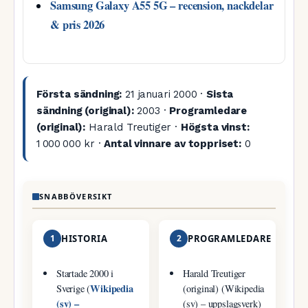
Samsung Galaxy A55 5G – recension, nackdelar
& pris 2026
Första sändning:
21 januari 2000 ·
Sista
sändning (original):
2003 ·
Programledare
(original):
Harald Treutiger ·
Högsta vinst:
1 000 000 kr ·
Antal vinnare av toppriset:
0
SNABBÖVERSIKT
1
HISTORIA
2
PROGRAMLEDARE
Startade 2000 i
Harald Treutiger
Wikipedia
Sverige (
(original) (Wikipedia
(sv) –
(sv) – uppslagsverk)