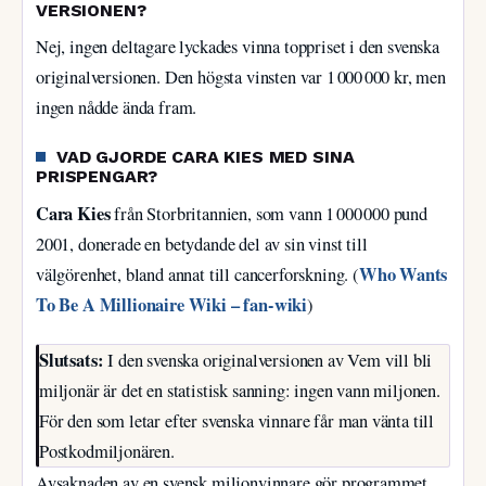
VERSIONEN?
Nej, ingen deltagare lyckades vinna toppriset i den svenska
originalversionen. Den högsta vinsten var 1 000 000 kr, men
ingen nådde ända fram.
VAD GJORDE CARA KIES MED SINA
PRISPENGAR?
Cara Kies
från Storbritannien, som vann 1 000 000 pund
2001, donerade en betydande del av sin vinst till
Who Wants
välgörenhet, bland annat till cancerforskning. (
To Be A Millionaire Wiki – fan-wiki
)
Slutsats:
I den svenska originalversionen av Vem vill bli
miljonär är det en statistisk sanning: ingen vann miljonen.
För den som letar efter svenska vinnare får man vänta till
Postkodmiljonären.
Avsaknaden av en svensk miljonvinnare gör programmet