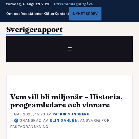
torsdag, 6 augusti 2026 ·
Eftermiddagsutgåva
Om oss
Redaktionen
Källor
Kontakt
NYHETSBREV
Hoppa
Sverigerapport
till
innehåll
MENY
Vem vill bli miljonär – Historia,
programledare och vinnare
5 MAJ 2026, 15:23
AV
PATRIK SUNDBERG
·
GRANSKAD AV
ELIN DAHLÉN
, ANSVARIG FÖR
✓
FAKTAGRANSKNING