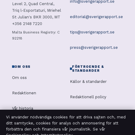
info@sverigerapport.se
Level 2, Quad Central,
Triq l-Esportaturi, Mriehel
editorial@sverigerapport.se
St Julian's BKR 3000, MT
+356 2148 7220
tips@sverigerapport.se
Malta Business Registry: C
92218
press@sverigerapport.se
OM OSS
FÖRTROENDE &
STANDARDER
Om oss
Källor & standarder
Redaktionen
Redaktionell policy
Vår historia
Rättelsepolicy
Vi använder nödvändiga cookies för att driva sajten och, med
ditt samtycke, cookies för analys och annonsering för att
Nyhetsbrev
Tillgänglighetsredogörelse
förbättra den och finansiera vår journalistik. Se vår