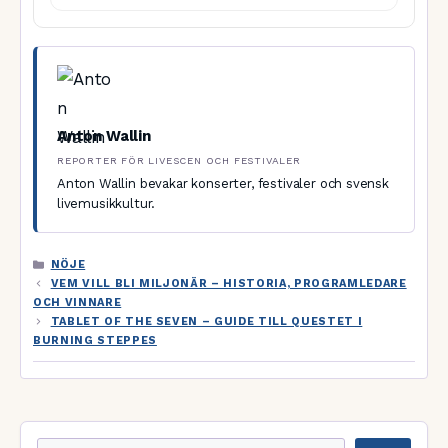
Anton Wallin
REPORTER FÖR LIVESCEN OCH FESTIVALER
Anton Wallin bevakar konserter, festivaler och svensk
livemusikkultur.
KATEGORIER
NÖJE
VEM VILL BLI MILJONÄR – HISTORIA, PROGRAMLEDARE
OCH VINNARE
TABLET OF THE SEVEN – GUIDE TILL QUESTET I
BURNING STEPPES