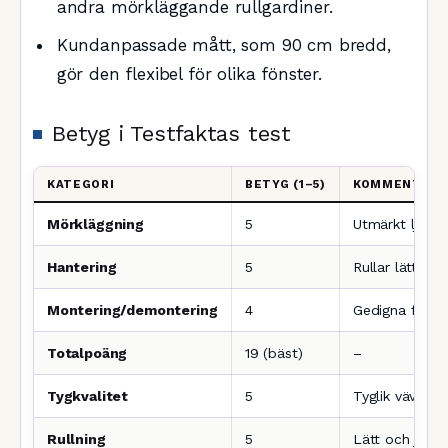
andra mörkläggande rullgardiner.
Kundanpassade mått, som 90 cm bredd,
gör den flexibel för olika fönster.
Betyg i Testfaktas test
KATEGORI
BETYG (1–5)
KOMMENTAR
Mörkläggning
5
Utmärkt ljusa
Hantering
5
Rullar lätt och
Montering/demontering
4
Gedigna fästen
Totalpoäng
19 (bäst)
–
Tygkvalitet
5
Tyglik väv, bra
Rullning
5
Lätt och jämn 