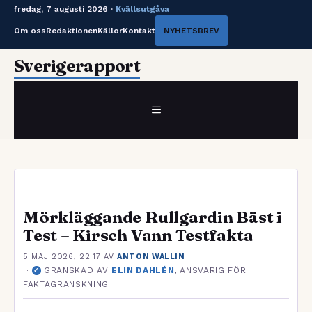
fredag, 7 augusti 2026 ·
Kvällsutgåva
Om oss
Redaktionen
Källor
Kontakt
NYHETSBREV
Hoppa
Sverigerapport
till
innehåll
MENY
Mörkläggande Rullgardin Bäst i
Test – Kirsch Vann Testfakta
5 MAJ 2026, 22:17
AV
ANTON WALLIN
·
GRANSKAD AV
ELIN DAHLÉN
, ANSVARIG FÖR
✓
FAKTAGRANSKNING