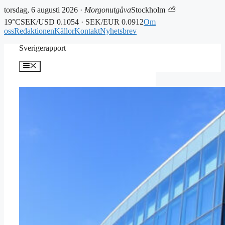
torsdag, 6 augusti 2026 ·
Morgonutgåva
Stockholm ⛅
19°C
SEK/USD 0.1054 · SEK/EUR 0.0912
Om
oss
Redaktionen
Källor
Kontakt
Nyhetsbrev
Hoppa
Sverigerapport
till
innehåll
Meny