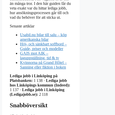
än många tror. I den här guiden får du
veta exakt var du hittar lediga jobb,
hur ansökningsprocessen går till och
vad du behöver för att sticka ut.
Senaste artiklar
Usabil.nu bilar till salu – köp
amerikanska bilar
Höj- och sänkbart soffbord –
Guide, priser och modeller
GAIS mot AIK –
laguppställning, tid & tv
Kvinnorna på Grand Hôtel –
Sanning eller fiktion i boken
Lediga jobb i Linköping på
Platsbanken:
1 138 ·
Lediga jobb
hos Linköpings kommun (Indeed):
1 137 ·
Lediga jobb i Linköping
(Ledigajobb.se):
2 118
Snabböversikt