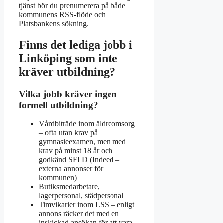
tjänst bör du prenumerera på både
kommunens RSS-flöde och
Platsbankens sökning.
Finns det lediga jobb i
Linköping som inte
kräver utbildning?
Vilka jobb kräver ingen
formell utbildning?
Vårdbiträde inom äldreomsorg
– ofta utan krav på
gymnasieexamen, men med
krav på minst 18 år och
godkänd SFI D (Indeed –
externa annonser för
kommunen)
Butiksmedarbetare,
lagerpersonal, städpersonal
Timvikarier inom LSS – enligt
annons räcker det med en
inskickad ansökan för att vara