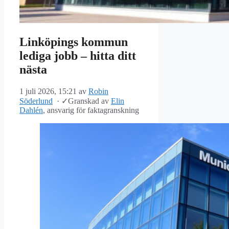
Linköpings kommun
lediga jobb – hitta ditt
nästa
1 juli 2026, 15:21
av
Robin
Söderlund
·
✓
Granskad av
Elin
Dahlén
, ansvarig för faktagranskning