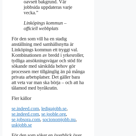
oavsett bakgrund. Vår
jobbsida uppdateras varje
vecka.”
Linköpings kommun –
officiell webbplats
För den som vill ha en stadig
anställning med samhällsnytta är
Linköpings kommun ett tryggt val.
Kombinationen av bredd i yrkesroller,
tydliga ansökningsvägar och stöd för
sökande med särskilda behov gör
processen mer tillgänglig än på många
privata arbetsplatser. Det gäller bara
att veta var man ska börja – och att ha
tålamod med byråkratin.
Fler källor
se.indeed.com
,
ledigajobb.se
,
se.indeed.com
,
se.jooble.org
,
se.jobsora.com
,
socionomjobb.nu
,
uskjobb.se
För den som söker en överblick över