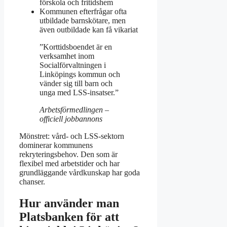
förskola och fritidshem
Kommunen efterfrågar ofta
utbildade barnskötare, men
även outbildade kan få vikariat
”Korttidsboendet är en
verksamhet inom
Socialförvaltningen i
Linköpings kommun och
vänder sig till barn och
unga med LSS-insatser.”
Arbetsförmedlingen –
officiell jobbannons
Mönstret: vård- och LSS-sektorn
dominerar kommunens
rekryteringsbehov. Den som är
flexibel med arbetstider och har
grundläggande vårdkunskap har goda
chanser.
Hur använder man
Platsbanken för att