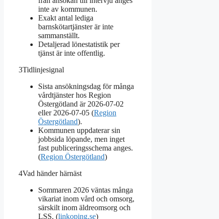
från ansökan till intervju anges
inte av kommunen.
Exakt antal lediga
barnskötartjänster är inte
sammanställt.
Detaljerad lönestatistik per
tjänst är inte offentlig.
3
Tidlinjesignal
Sista ansökningsdag för många
vårdtjänster hos Region
Östergötland är 2026-07-02
eller 2026-07-05 (
Region
Östergötland
).
Kommunen uppdaterar sin
jobbsida löpande, men inget
fast publiceringsschema anges.
(
Region Östergötland
)
4
Vad händer härnäst
Sommaren 2026 väntas många
vikariat inom vård och omsorg,
särskilt inom äldreomsorg och
LSS. (
linkoping.se
)