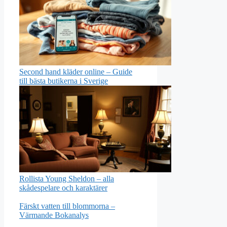
Second hand kläder online – Guide
till bästa butikerna i Sverige
Rollista Young Sheldon – alla
skådespelare och karaktärer
Färskt vatten till blommorna –
Värmande Bokanalys