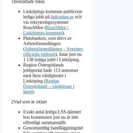
1
Bekräftade fakta
Linköpings kommun publicerar
lediga jobb på
linkoping.se
och
via rekryteringssystemet
ReachMee (
ReachMee /
Linköpings kommun
).
Platsbanken, som drivs av
Arbetsförmedlingen
(
Arbetsförmedlingen – Sveriges
officiella jobbsajt
), listar just nu
1 138 lediga jobb i Linköping.
Region Östergötlands
jobbportal hade 113 annonser
med flera vårdtjänster i
Linköping (
Region
Östergötland – vårdgivare i
länet
).
2
Vad som är oklart
Exakt antal lediga LSS-tjänster
hos kommunen just nu är inte
offentligt sammanställt.
Genomsnittlig handläggningstid