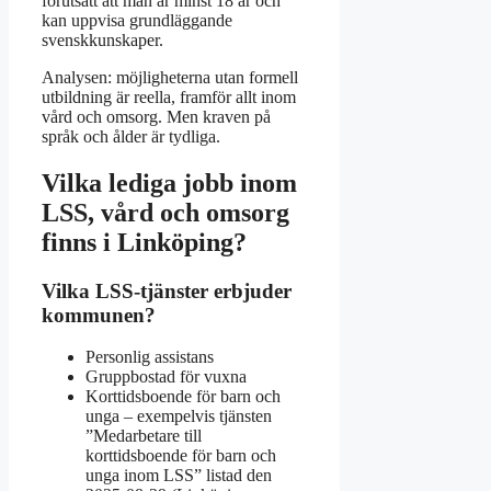
förutsatt att man är minst 18 år och
kan uppvisa grundläggande
svenskkunskaper.
Analysen: möjligheterna utan formell
utbildning är reella, framför allt inom
vård och omsorg. Men kraven på
språk och ålder är tydliga.
Vilka lediga jobb inom
LSS, vård och omsorg
finns i Linköping?
Vilka LSS-tjänster erbjuder
kommunen?
Personlig assistans
Gruppbostad för vuxna
Korttidsboende för barn och
unga – exempelvis tjänsten
”Medarbetare till
korttidsboende för barn och
unga inom LSS” listad den