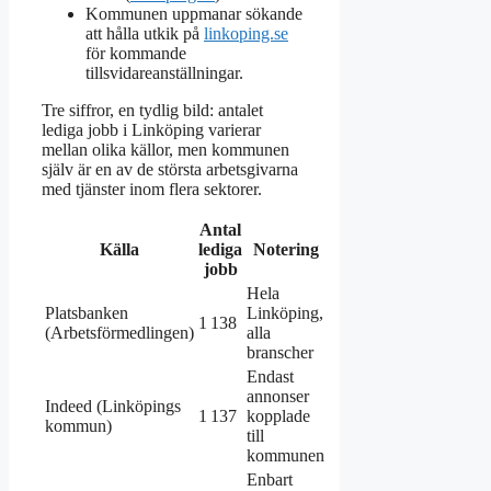
Kommunen uppmanar sökande
att hålla utkik på
linkoping.se
för kommande
tillsvidareanställningar.
Tre siffror, en tydlig bild: antalet
lediga jobb i Linköping varierar
mellan olika källor, men kommunen
själv är en av de största arbetsgivarna
med tjänster inom flera sektorer.
Antal
Källa
lediga
Notering
jobb
Hela
Platsbanken
Linköping,
1 138
(Arbetsförmedlingen)
alla
branscher
Endast
annonser
Indeed (Linköpings
1 137
kopplade
kommun)
till
kommunen
Enbart