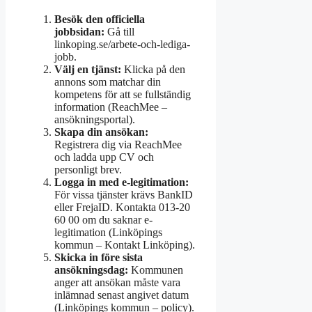
Besök den officiella
jobbsidan:
Gå till
linkoping.se/arbete-och-lediga-
jobb.
Välj en tjänst:
Klicka på den
annons som matchar din
kompetens för att se fullständig
information (ReachMee –
ansökningsportal).
Skapa din ansökan:
Registrera dig via ReachMee
och ladda upp CV och
personligt brev.
Logga in med e-legitimation:
För vissa tjänster krävs BankID
eller FrejaID. Kontakta 013-20
60 00 om du saknar e-
legitimation (Linköpings
kommun – Kontakt Linköping).
Skicka in före sista
ansökningsdag:
Kommunen
anger att ansökan måste vara
inlämnad senast angivet datum
(Linköpings kommun – policy).