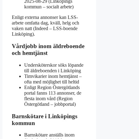
2025-08-29 (Linköpings
kommun – socialt arbete)
Enligt externa annonser kan LSS-
arbete omfatta dag, kväll, helg och
vaken natt (Indeed – LSS-boende
Linköping).
Vårdjobb inom äldreboende
och hemtjänst
Undersköterskor söks löpande
till äldreboenden i Linköping
Timvikarier inom hemtjänst –
ofta med möjlighet till heltid
Enligt Region Östergötlands
portal fanns 113 annonser, de
flesta inom vård (Region
Östergötland – jobbportal)
Barnskötare i Linköpings
kommun
Barnskötare anställs inom