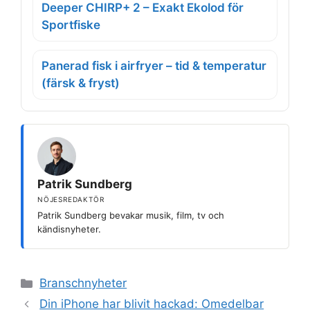
Deeper CHIRP+ 2 – Exakt Ekolod för
Sportfiske
Panerad fisk i airfryer – tid & temperatur
(färsk & fryst)
Patrik Sundberg
NÖJESREDAKTÖR
Patrik Sundberg bevakar musik, film, tv och
kändisnyheter.
Kategorier
Branschnyheter
Din iPhone har blivit hackad: Omedelbar