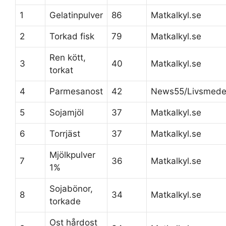
1
Gelatinpulver
86
Matkalkyl.se
2
Torkad fisk
79
Matkalkyl.se
Ren kött,
3
40
Matkalkyl.se
torkat
4
Parmesanost
42
News55/Livsmedel
5
Sojamjöl
37
Matkalkyl.se
6
Torrjäst
37
Matkalkyl.se
Mjölkpulver
7
36
Matkalkyl.se
1%
Sojabönor,
8
34
Matkalkyl.se
torkade
Ost hårdost