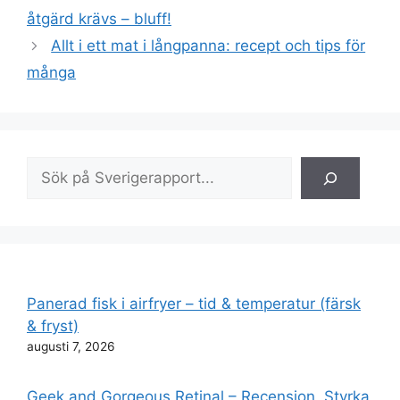
åtgärd krävs – bluff!
Allt i ett mat i långpanna: recept och tips för
många
Sök
Panerad fisk i airfryer – tid & temperatur (färsk
& fryst)
augusti 7, 2026
Geek and Gorgeous Retinal – Recension, Styrka