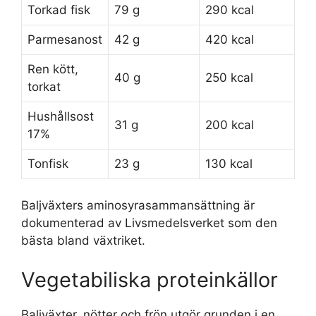
Torkad fisk
79 g
290 kcal
Parmesanost
42 g
420 kcal
Ren kött,
40 g
250 kcal
torkat
Hushållsost
31 g
200 kcal
17%
Tonfisk
23 g
130 kcal
Baljväxters aminosyrasammansättning är
dokumenterad av Livsmedelsverket som den
bästa bland växtriket.
Vegetabiliska proteinkällor
Baljväxter, nötter och frön utgör grunden i en