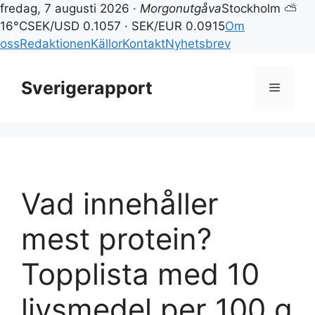
fredag, 7 augusti 2026 ·
Morgonutgåva
Stockholm ⛅
16°C
SEK/USD 0.1057 · SEK/EUR 0.0915
Om
oss
Redaktionen
Källor
Kontakt
Nyhetsbrev
Hoppa
till
Sverigerapport
Meny
innehåll
Vad innehåller
mest protein?
Topplista med 10
livsmedel per 100 g