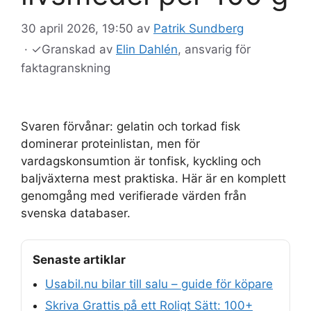
30 april 2026, 19:50
av
Patrik Sundberg
·
✓
Granskad av
Elin Dahlén
, ansvarig för
faktagranskning
Svaren förvånar: gelatin och torkad fisk
dominerar proteinlistan, men för
vardagskonsumtion är tonfisk, kyckling och
baljväxterna mest praktiska. Här är en komplett
genomgång med verifierade värden från
svenska databaser.
Senaste artiklar
Usabil.nu bilar till salu – guide för köpare
Skriva Grattis på ett Roligt Sätt: 100+