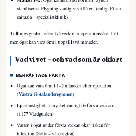
Månad 1–2:
Ögat känns oftast normalt. Synen
stabiliseras. Flygning vanligtvis tillåten. (enligt Eiran
sairaala – specialistklinik)
Tidlinjesignalen: efter två veckor är operationssåret läkt,
men ögat kan vara ömt i upp till två månader.
Vad vi vet – och vad som är oklart
BEKRÄFTADE FAKTA
Ögat kan vara ömt i 1–2 månader efter operation
Västra Götalandsregionen
(
)
Ljuskänslighet är mycket vanligt de första veckorna
(1177 Vårdguiden)
Vatten i ögat under första veckan ökar risken för
infektion (Soite – vårdregion)