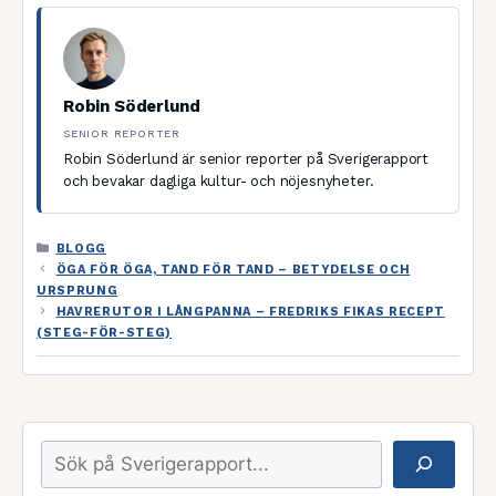
Robin Söderlund
SENIOR REPORTER
Robin Söderlund är senior reporter på Sverigerapport
och bevakar dagliga kultur- och nöjesnyheter.
KATEGORIER
BLOGG
ÖGA FÖR ÖGA, TAND FÖR TAND – BETYDELSE OCH
URSPRUNG
HAVRERUTOR I LÅNGPANNA – FREDRIKS FIKAS RECEPT
(STEG-FÖR-STEG)
Sök