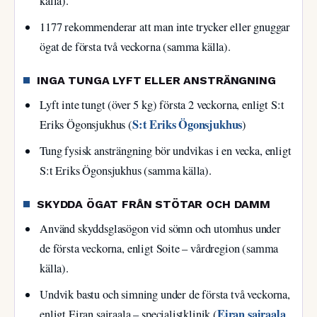
källa).
1177 rekommenderar att man inte trycker eller gnuggar
ögat de första två veckorna (samma källa).
INGA TUNGA LYFT ELLER ANSTRÄNGNING
Lyft inte tungt (över 5 kg) första 2 veckorna, enligt S:t
S:t Eriks Ögonsjukhus
Eriks Ögonsjukhus (
)
Tung fysisk ansträngning bör undvikas i en vecka, enligt
S:t Eriks Ögonsjukhus (samma källa).
SKYDDA ÖGAT FRÅN STÖTAR OCH DAMM
Använd skyddsglasögon vid sömn och utomhus under
de första veckorna, enligt Soite – vårdregion (samma
källa).
Undvik bastu och simning under de första två veckorna,
Eiran sairaala
enligt Eiran sairaala – specialistklinik (