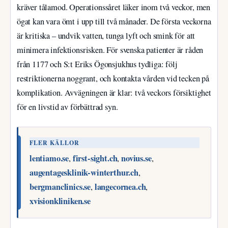
kräver tålamod. Operationssåret läker inom två veckor, men
ögat kan vara ömt i upp till två månader. De första veckorna
är kritiska – undvik vatten, tunga lyft och smink för att
minimera infektionsrisken. För svenska patienter är råden
från 1177 och S:t Eriks Ögonsjukhus tydliga: följ
restriktionerna noggrant, och kontakta vården vid tecken på
komplikation. Avvägningen är klar: två veckors försiktighet
för en livstid av förbättrad syn.
FLER KÄLLOR
lentiamo.se
first-sight.ch
novius.se
,
,
,
augentagesklinik-winterthur.ch
,
bergmanclinics.se
langecornea.ch
,
,
xvisionkliniken.se