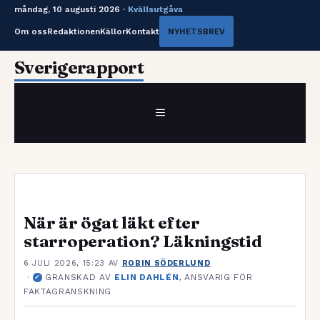
måndag, 10 augusti 2026 ·
Kvällsutgåva
Om oss
Redaktionen
Källor
Kontakt
NYHETSBREV
Hoppa
Sverigerapport
till
innehåll
MENY
När är ögat läkt efter
starroperation? Läkningstid
6 JULI 2026, 15:23
AV
ROBIN SÖDERLUND
·
GRANSKAD AV
ELIN DAHLÉN
, ANSVARIG FÖR
✓
FAKTAGRANSKNING