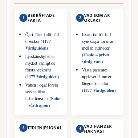
BEKRÄFTADE
VAD SOM ÄR
1
2
FAKTA
OKLART
Ögat läker fullt på 4–
Exakt tid för full
1177
6 veckor (
synskärpa varierar
Vårdguiden
)
mellan individer
Capio – privat
(
Ljuskänslighet är
vårdgivare
)
mycket vanligt de
första veckorna
Vissa patienter
1177 Vårdguiden
(
)
upplever flimmer
längre än andra
Vatten i ögat första
1177 Vårdguiden
(
)
veckan ökar
Soite
infektionsrisk (
– vårdregion
)
VAD HÄNDER
3
TIDLINJESIGNAL
4
HÄRNÄST