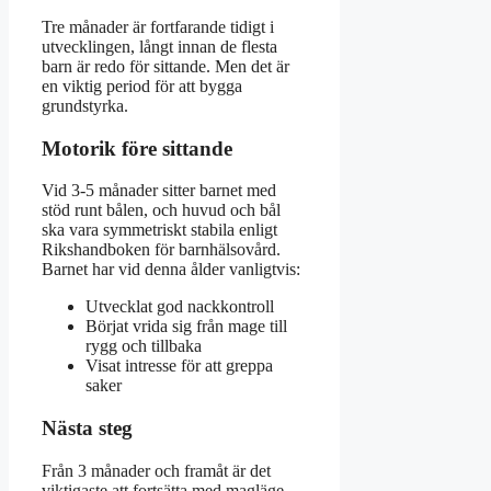
Tre månader är fortfarande tidigt i
utvecklingen, långt innan de flesta
barn är redo för sittande. Men det är
en viktig period för att bygga
grundstyrka.
Motorik före sittande
Vid 3-5 månader sitter barnet med
stöd runt bålen, och huvud och bål
ska vara symmetriskt stabila enligt
Rikshandboken för barnhälsovård.
Barnet har vid denna ålder vanligtvis:
Utvecklat god nackkontroll
Börjat vrida sig från mage till
rygg och tillbaka
Visat intresse för att greppa
saker
Nästa steg
Från 3 månader och framåt är det
viktigaste att fortsätta med magläge