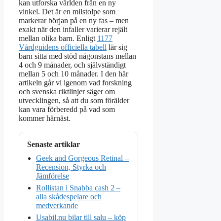
kan utforska världen från en ny
vinkel. Det är en milstolpe som
markerar början på en ny fas – men
exakt när den infaller varierar rejält
mellan olika barn. Enligt
1177
Vårdguidens officiella tabell
lär sig
barn sitta med stöd någonstans mellan
4 och 9 månader, och självständigt
mellan 5 och 10 månader. I den här
artikeln går vi igenom vad forskning
och svenska riktlinjer säger om
utvecklingen, så att du som förälder
kan vara förberedd på vad som
kommer härnäst.
Senaste artiklar
Geek and Gorgeous Retinal –
Recension, Styrka och
Jämförelse
Rollistan i Snabba cash 2 –
alla skådespelare och
medverkande
Usabil.nu bilar till salu – köp