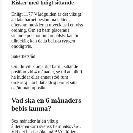
Risker med tidigt sittande
Enligt 1177 Vårdguiden är det viktigt
att låta barnet bestämma takten,
eftersom musklerna utvecklas i en viss
ordning. Om ett barn placeras i
sittande position innan bålstyrkan är
tillräcklig kan detta belasta ryggen
onödigtvis.
Säkerhetsråd
Om du vill stödja ditt barn i sittande
position vid 4 månader, se till att alltid
ha kuddar eller annat stöd runt
omkring – och låt aldrig barnet sitta
ostött utan uppsikt.
Vad ska en 6 månaders
bebis kunna?
Sex månader är en viktig
åldersmarkör i svensk barnhälsovård.
Vid det här besöket på BVC följer