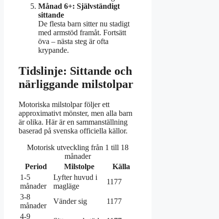
Månad 6+: Självständigt
sittande
De flesta barn sitter nu stadigt
med armstöd framåt. Fortsätt
öva – nästa steg är ofta
krypande.
Tidslinje: Sittande och
närliggande milstolpar
Motoriska milstolpar följer ett
approximativt mönster, men alla barn
är olika. Här är en sammanställning
baserad på svenska officiella källor.
Motorisk utveckling från 1 till 18
månader
Period
Milstolpe
Källa
1-5
Lyfter huvud i
1177
månader
magläge
3-8
Vänder sig
1177
månader
4-9