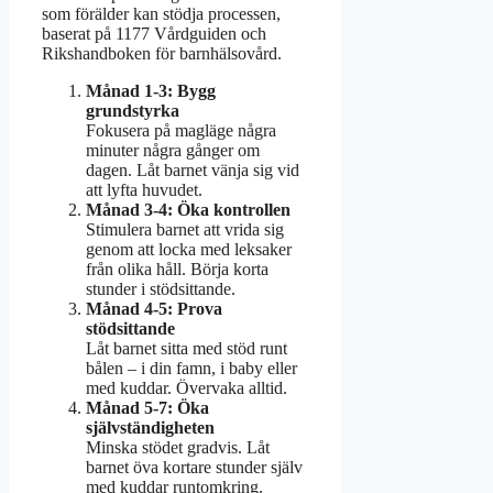
som förälder kan stödja processen,
baserat på 1177 Vårdguiden och
Rikshandboken för barnhälsovård.
Månad 1-3: Bygg
grundstyrka
Fokusera på magläge några
minuter några gånger om
dagen. Låt barnet vänja sig vid
att lyfta huvudet.
Månad 3-4: Öka kontrollen
Stimulera barnet att vrida sig
genom att locka med leksaker
från olika håll. Börja korta
stunder i stödsittande.
Månad 4-5: Prova
stödsittande
Låt barnet sitta med stöd runt
bålen – i din famn, i baby eller
med kuddar. Övervaka alltid.
Månad 5-7: Öka
självständigheten
Minska stödet gradvis. Låt
barnet öva kortare stunder själv
med kuddar runtomkring.