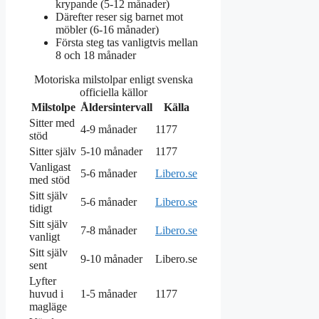
krypande (5-12 månader)
Därefter reser sig barnet mot
möbler (6-16 månader)
Första steg tas vanligtvis mellan
8 och 18 månader
Motoriska milstolpar enligt svenska
officiella källor
Milstolpe
Åldersintervall
Källa
Sitter med
4-9 månader
1177
stöd
Sitter själv
5-10 månader
1177
Vanligast
5-6 månader
Libero.se
med stöd
Sitt själv
5-6 månader
Libero.se
tidigt
Sitt själv
7-8 månader
Libero.se
vanligt
Sitt själv
9-10 månader
Libero.se
sent
Lyfter
huvud i
1-5 månader
1177
magläge