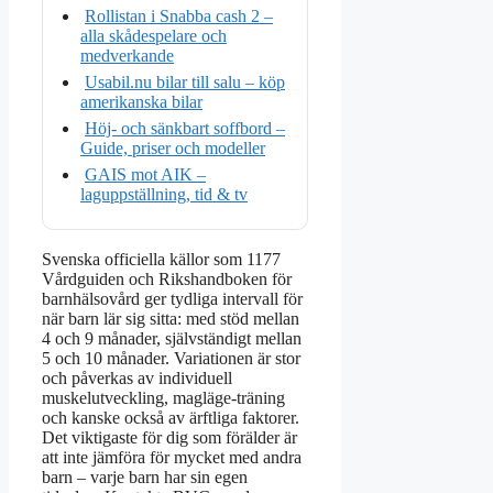
Rollistan i Snabba cash 2 –
alla skådespelare och
medverkande
Usabil.nu bilar till salu – köp
amerikanska bilar
Höj- och sänkbart soffbord –
Guide, priser och modeller
GAIS mot AIK –
laguppställning, tid & tv
Svenska officiella källor som 1177
Vårdguiden och Rikshandboken för
barnhälsovård ger tydliga intervall för
när barn lär sig sitta: med stöd mellan
4 och 9 månader, självständigt mellan
5 och 10 månader. Variationen är stor
och påverkas av individuell
muskelutveckling, magläge-träning
och kanske också av ärftliga faktorer.
Det viktigaste för dig som förälder är
att inte jämföra för mycket med andra
barn – varje barn har sin egen