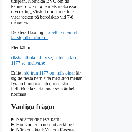
tidsplan. Kontakta BVC om du
känner oro kring barnets motoriska
utveckling, särskilt om barnet inte
visar tecken på beredskap vid 7-8
månader.
Relaterad läsning:
Tabell när barnet
lär sig olika rörelser
Fler källor
rikshandboken-bhv.se
,
babyhack.se
,
1177.se
,
meliva.se
Enligt
råd från 1177 om milstolpar
lär
sig de flesta barn sitta med stöd mellan
fyra och nio månader, med stora
individuella variationer som är helt
normala.
Vanliga frågor
När sitter de flesta barn?
Hur stödjer man sittutveckling?
När kontakta BVC om försenad