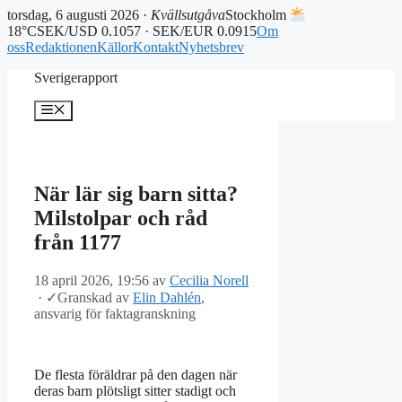
torsdag, 6 augusti 2026 ·
Kvällsutgåva
Stockholm
18°C
SEK/USD 0.1057 · SEK/EUR 0.0915
Om
oss
Redaktionen
Källor
Kontakt
Nyhetsbrev
Hoppa
Sverigerapport
till
innehåll
Meny
När lär sig barn sitta?
Milstolpar och råd
från 1177
18 april 2026, 19:56
av
Cecilia Norell
·
✓
Granskad av
Elin Dahlén
,
ansvarig för faktagranskning
De flesta föräldrar på den dagen när
deras barn plötsligt sitter stadigt och