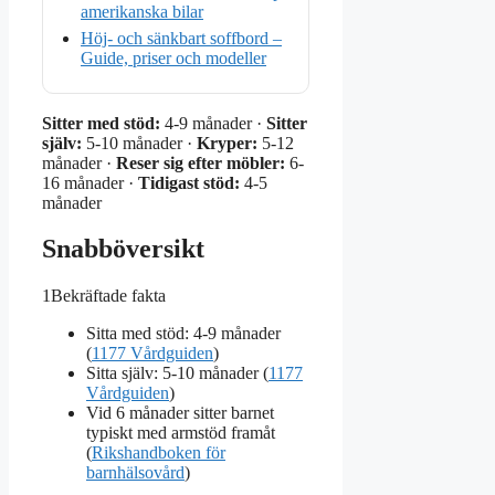
amerikanska bilar
Höj- och sänkbart soffbord –
Guide, priser och modeller
Sitter med stöd:
4-9 månader ·
Sitter
själv:
5-10 månader ·
Kryper:
5-12
månader ·
Reser sig efter möbler:
6-
16 månader ·
Tidigast stöd:
4-5
månader
Snabböversikt
1
Bekräftade fakta
Sitta med stöd: 4-9 månader
(
1177 Vårdguiden
)
Sitta själv: 5-10 månader (
1177
Vårdguiden
)
Vid 6 månader sitter barnet
typiskt med armstöd framåt
(
Rikshandboken för
barnhälsovård
)