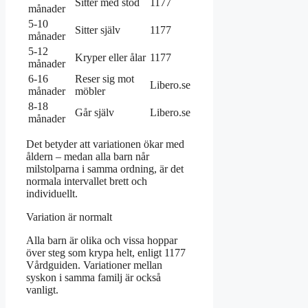
Sitter med stöd
1177
månader
5-10
Sitter själv
1177
månader
5-12
Kryper eller ålar
1177
månader
6-16
Reser sig mot
Libero.se
månader
möbler
8-18
Går själv
Libero.se
månader
Det betyder att variationen ökar med
åldern – medan alla barn når
milstolparna i samma ordning, är det
normala intervallet brett och
individuellt.
Variation är normalt
Alla barn är olika och vissa hoppar
över steg som krypa helt, enligt 1177
Vårdguiden. Variationer mellan
syskon i samma familj är också
vanligt.