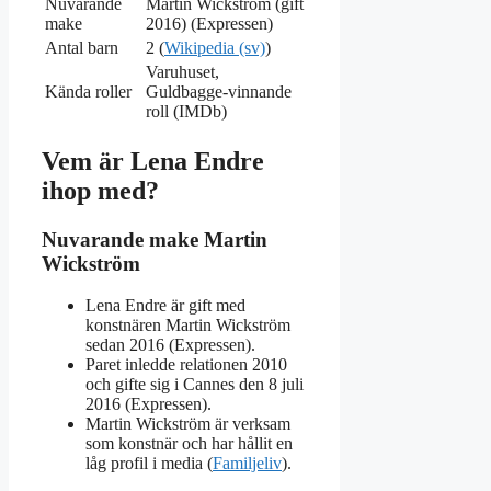
Nuvarande
Martin Wickström (gift
make
2016) (Expressen)
Antal barn
2 (
Wikipedia (sv)
)
Varuhuset,
Kända roller
Guldbagge-vinnande
roll (IMDb)
Vem är Lena Endre
ihop med?
Nuvarande make Martin
Wickström
Lena Endre är gift med
konstnären Martin Wickström
sedan 2016 (Expressen).
Paret inledde relationen 2010
och gifte sig i Cannes den 8 juli
2016 (Expressen).
Martin Wickström är verksam
som konstnär och har hållit en
låg profil i media (
Familjeliv
).