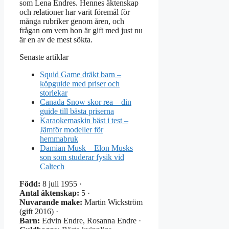
som Lena Endres. Hennes äktenskap
och relationer har varit föremål för
många rubriker genom åren, och
frågan om vem hon är gift med just nu
är en av de mest sökta.
Senaste artiklar
Squid Game dräkt barn –
köpguide med priser och
storlekar
Canada Snow skor rea – din
guide till bästa priserna
Karaokemaskin bäst i test –
Jämför modeller för
hemmabruk
Damian Musk – Elon Musks
son som studerar fysik vid
Caltech
Född:
8 juli 1955 ·
Antal äktenskap:
5 ·
Nuvarande make:
Martin Wickström
(gift 2016) ·
Barn:
Edvin Endre, Rosanna Endre ·