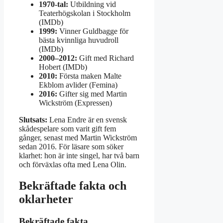
1970-tal:
Utbildning vid
Teaterhögskolan i Stockholm
(IMDb)
1999:
Vinner Guldbagge för
bästa kvinnliga huvudroll
(IMDb)
2000–2012:
Gift med Richard
Hobert (IMDb)
2010:
Första maken Malte
Ekblom avlider (Femina)
2016:
Gifter sig med Martin
Wickström (Expressen)
Slutsats:
Lena Endre är en svensk
skådespelare som varit gift fem
gånger, senast med Martin Wickström
sedan 2016. För läsare som söker
klarhet: hon är inte singel, har två barn
och förväxlas ofta med Lena Olin.
Bekräftade fakta och
oklarheter
Bekräftade fakta