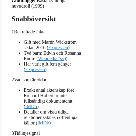
Guldbagge:
Bästa kvinnliga
huvudroll (1999)
Snabböversikt
1
Bekräftade fakta
Gift med Martin Wickström
sedan 2016 (
Expressen
)
Två barn: Edvin och Rosanna
Endre (
Wikipedia (sv)
)
Har varit gift fem gånger
(
Expressen
)
2
Vad som är oklart
Exakt antal äktenskap före
Richard Hobert är inte
fullständigt dokumenterat
(
IMDb
)
Detaljer om vissa tidiga
relationer saknas i offentliga
källor (
IMDb
)
3
Tidlinjesignal