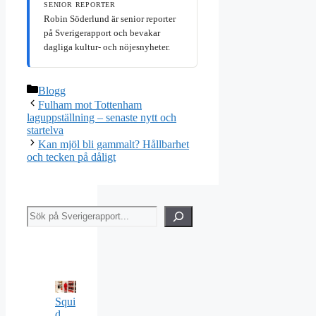
SENIOR REPORTER
Robin Söderlund är senior reporter
på Sverigerapport och bevakar
dagliga kultur- och nöjesnyheter.
Kategorier
Blogg
Fulham mot Tottenham
laguppställning – senaste nytt och
startelva
Kan mjöl bli gammalt? Hållbarhet
och tecken på dåligt
Sök
Squi
d