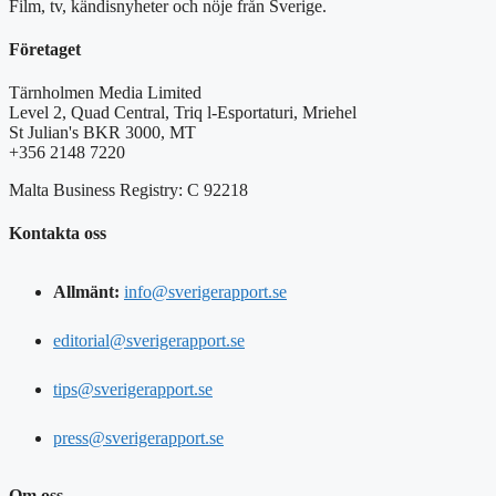
Film, tv, kändisnyheter och nöje från Sverige.
Företaget
Tärnholmen Media Limited
Level 2, Quad Central, Triq l-Esportaturi, Mriehel
St Julian's BKR 3000, MT
+356 2148 7220
Malta Business Registry: C 92218
Kontakta oss
Allmänt:
info@sverigerapport.se
editorial@sverigerapport.se
tips@sverigerapport.se
press@sverigerapport.se
Om oss