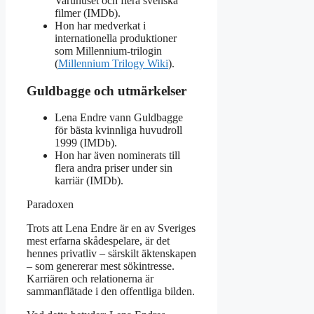
Varuhuset och flera svenska
filmer (IMDb).
Hon har medverkat i
internationella produktioner
som Millennium-trilogin
(
Millennium Trilogy Wiki
).
Guldbagge och utmärkelser
Lena Endre vann Guldbagge
för bästa kvinnliga huvudroll
1999 (IMDb).
Hon har även nominerats till
flera andra priser under sin
karriär (IMDb).
Paradoxen
Trots att Lena Endre är en av Sveriges
mest erfarna skådespelare, är det
hennes privatliv – särskilt äktenskapen
– som genererar mest sökintresse.
Karriären och relationerna är
sammanflätade i den offentliga bilden.