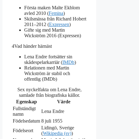
Första maken Malte Ekblom
avled 2010 (
Femina
)
Skilsmässa från Richard Hobert
2011–2012 (
Expressen
)
Gifte sig med Martin
Wickström 2016 (Expressen)
4
Vad händer härnäst
Lena Endre fortsätter sin
skådespelarkarriär (
IMDb
)
Relationen med Martin
Wickström är stabil och
offentlig (IMDb)
Sex nyckelfakta om Lena Endre,
samlade från biografiska källor.
Egenskap
Värde
Fullständigt
Lena Endre
namn
Födelsedatum
8 juli 1955
Lidingö, Sverige
Födelseort
(
Wikipedia (sv)
)