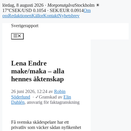
lördag, 8 augusti 2026 ·
Morgonutgåva
Stockholm ☀
17°C
SEK/USD 0.1054 · SEK/EUR 0.0914
Om
oss
Redaktionen
Källor
Kontakt
Nyhetsbrev
Hoppa
Sverigerapport
till
innehåll
Meny
Lena Endre
make/maka – alla
hennes äktenskap
26 juni 2026, 12:24
av
Robin
Söderlund
·
✓
Granskad av
Elin
Dahlén
, ansvarig för faktagranskning
Få svenska skådespelare har ett
privatliv som väcker sådan nyfikenhet