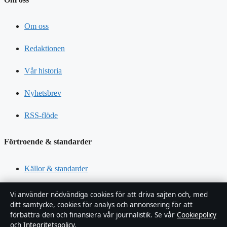
Om oss
Redaktionen
Vår historia
Nyhetsbrev
RSS-flöde
Förtroende & standarder
Källor & standarder
Redaktionell policy
Vi använder nödvändiga cookies för att driva sajten och, med
ditt samtycke, cookies för analys och annonsering för att
Rättelsepolicy
förbättra den och finansiera vår journalistik. Se vår
Cookiepolicy
och
Integritetspolicy
.