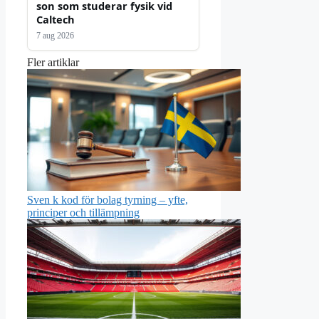
son som studerar fysik vid
Caltech
7 aug 2026
Fler artiklar
Sven k kod för bolag tyrning – yfte,
principer och tillämpning