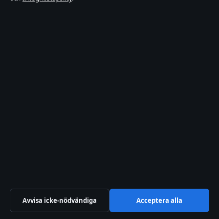
Tillgänglighetsredogörelse
Kändisar & integritet
Integritetspolicy
Om Sverigerapport i korthet
Sverigerapport är en oberoende svensk digital nyhetssajt med fokus
på film, tv, kultur och nöjesnyheter. Varje artikel har en namngiven
byline, granskas av en redaktör och faktagranskas innan publicering.
Vi rättar misstag skyndsamt. Allmänna förfrågningar:
info@sverigerapport.se
.
sverigerapport.se drivs av Tärnholmen Media Limited (Malta
Business Registry: C 92218).
© 2026 sverigerapport.se ·
WorldRSS
·
Avvisa icke-nödvändiga
Acceptera alla