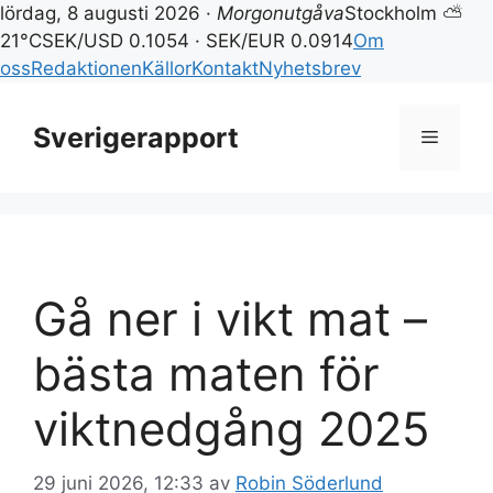
lördag, 8 augusti 2026 ·
Morgonutgåva
Stockholm ⛅
21°C
SEK/USD 0.1054 · SEK/EUR 0.0914
Om
oss
Redaktionen
Källor
Kontakt
Nyhetsbrev
Hoppa
till
Sverigerapport
Meny
innehåll
Gå ner i vikt mat –
bästa maten för
viktnedgång 2025
29 juni 2026, 12:33
av
Robin Söderlund