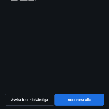
Panerad fisk i airfryer – tid & temperatur (färsk
& fryst)
augusti 7, 2026
Bakom kulisserna
Blogg
Branschnyheter
Digital
Avvisa icke-nödvändiga
Acceptera alla
Ekonomi