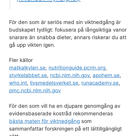
För den som är seriös med sin viktnedgång är
budskapet tydligt: fokusera på långsiktiga vanor
snarare än snabba dieter, annars riskerar du att
gå upp vikten igen.
Fler källor
matkalkylen.se
,
nutritionguide.pcrm.org
,
styrkelabbet.se
,
ncbi.nlm.nih.gov
,
apohem.se
,
who.int
,
livsmedelsverket.se
,
runacademy.se
,
pmc.ncbi.nlm.nih.gov
För den som vill ha en djupare genomgång av
evidensbaserade kostråd rekommenderas
bästa maten för viktnedgång
som
sammanfattar forskningen på ett lättillgängligt