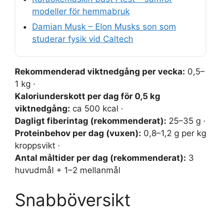
modeller för hemmabruk
Damian Musk – Elon Musks son som
studerar fysik vid Caltech
Rekommenderad viktnedgång per vecka:
0,5–
1 kg ·
Kaloriunderskott per dag för 0,5 kg
viktnedgång:
ca 500 kcal ·
Dagligt fiberintag (rekommenderat):
25–35 g ·
Proteinbehov per dag (vuxen):
0,8–1,2 g per kg
kroppsvikt ·
Antal måltider per dag (rekommenderat):
3
huvudmål + 1–2 mellanmål
Snabböversikt