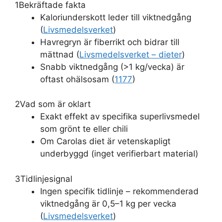
1
Bekräftade fakta
Kaloriunderskott leder till viktnedgång
(
Livsmedelsverket
)
Havregryn är fiberrikt och bidrar till
mättnad (
Livsmedelsverket – dieter
)
Snabb viktnedgång (>1 kg/vecka) är
oftast ohälsosam (
1177
)
2
Vad som är oklart
Exakt effekt av specifika superlivsmedel
som grönt te eller chili
Om Carolas diet är vetenskapligt
underbyggd (inget verifierbart material)
3
Tidlinjesignal
Ingen specifik tidlinje – rekommenderad
viktnedgång är 0,5–1 kg per vecka
(
Livsmedelsverket
)