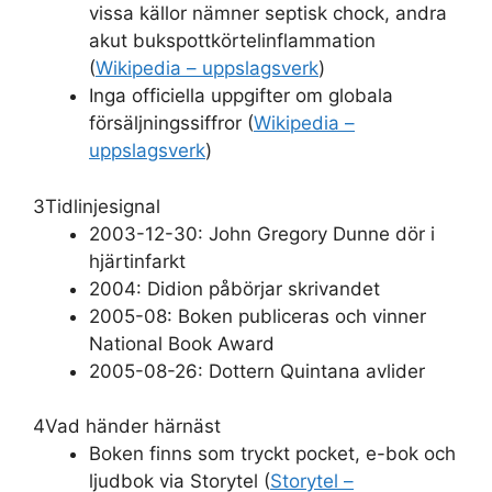
vissa källor nämner septisk chock, andra
akut bukspottkörtelinflammation
(
Wikipedia – uppslagsverk
)
Inga officiella uppgifter om globala
försäljningssiffror (
Wikipedia –
uppslagsverk
)
3
Tidlinjesignal
2003-12-30: John Gregory Dunne dör i
hjärtinfarkt
2004: Didion påbörjar skrivandet
2005-08: Boken publiceras och vinner
National Book Award
2005-08-26: Dottern Quintana avlider
4
Vad händer härnäst
Boken finns som tryckt pocket, e-bok och
ljudbok via Storytel (
Storytel –