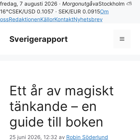
fredag, 7 augusti 2026 ·
Morgonutgåva
Stockholm ⛅
16°C
SEK/USD 0.1057 · SEK/EUR 0.0915
Om
oss
Redaktionen
Källor
Kontakt
Nyhetsbrev
Hoppa
till
Sverigerapport
Meny
innehåll
Ett år av magiskt
tänkande – en
guide till boken
25 juni 2026, 12:32
av
Robin Söderlund