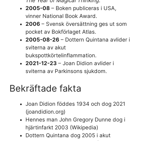
The Year of Magical Thinking
.
2005-08
– Boken publiceras i USA,
vinner National Book Award.
2006
– Svensk översättning ges ut som
pocket av Bokförlaget Atlas.
2005-08-26
– Dottern Quintana avlider i
sviterna av akut
bukspottkörtelinflammation.
2021-12-23
– Joan Didion avlider i
sviterna av Parkinsons sjukdom.
Bekräftade fakta
Joan Didion föddes 1934 och dog 2021
(joandidion.org)
Hennes man John Gregory Dunne dog i
hjärtinfarkt 2003 (Wikipedia)
Dottern Quintana dog 2005 i akut