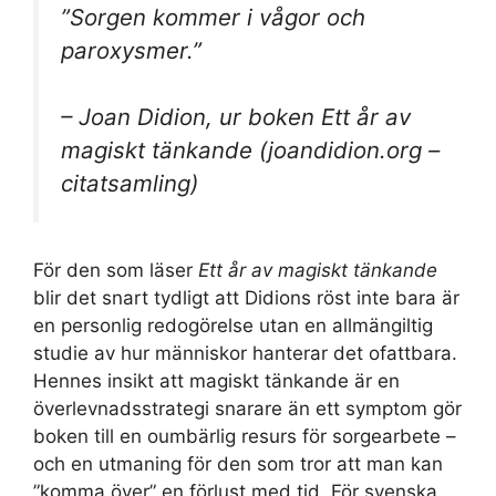
”Sorgen kommer i vågor och
paroxysmer.”
– Joan Didion, ur boken
Ett år av
magiskt tänkande
(joandidion.org –
citatsamling)
För den som läser
Ett år av magiskt tänkande
blir det snart tydligt att Didions röst inte bara är
en personlig redogörelse utan en allmängiltig
studie av hur människor hanterar det ofattbara.
Hennes insikt att magiskt tänkande är en
överlevnadsstrategi snarare än ett symptom gör
boken till en oumbärlig resurs för sorgearbete –
och en utmaning för den som tror att man kan
”komma över” en förlust med tid. För svenska