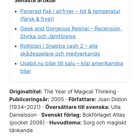
Senaste artiklar
Panerad fisk i airfryer – tid & temperatur
(färsk & fryst)
Geek and Gorgeous Retinal – Recension,
Styrka och Jämförelse
Rollistan i Snabba cash 2 – alla
skådespelare och medverkande
Usabil.nu bilar till salu – köp amerikanska
bilar
Originaltitel:
The Year of Magical Thinking ·
Publiceringsår:
2005 ·
Författare:
Joan Didion
(1934–2021) ·
Översättare till svenska:
Ulla
Danielsson ·
Svenskt förlag:
Bokförlaget Atlas
(pocket 2006) ·
Huvudtema:
Sorg och magiskt
tänkande