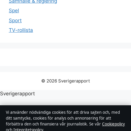
Samhälle & reglering
Spel
Sport
TV-rollista
© 2026 Sverigerapport
Sverigerapport
Film, tv, kändisnyheter och nöje från Sverige.
Vi använder nödvändiga cookies för att driva sajten och, med
ditt samtycke, cookies för analys och annonsering för att
Företaget
förbättra den och finansiera vår journalistik. Se vår
Cookiepolicy
och
Integritetspolicy
.