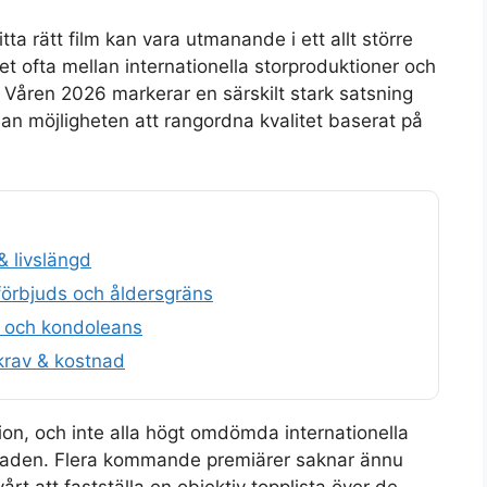
tta rätt film kan vara utmanande i ett allt större
alet ofta mellan internationella storproduktioner och
 Våren 2026 markerar en särskilt stark satsning
an möjligheten att rangordna kvalitet baserat på
& livslängd
 förbjuds och åldersgräns
st och kondoleans
rav & kostnad
ion, och inte alla högt omdömda internationella
rknaden. Flera kommande premiärer saknar ännu
vårt att fastställa en objektiv topplista över de