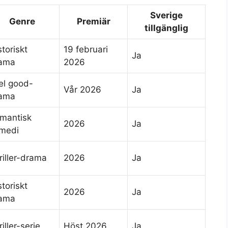
Sverige
Genre
Premiär
tillgänglig
storiskt
19 februari
Ja
ama
2026
el good-
Vår 2026
Ja
ama
mantisk
2026
Ja
medi
riller-drama
2026
Ja
storiskt
2026
Ja
ama
iller-serie
Höst 2026
Ja