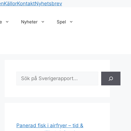
en
Källor
Kontakt
Nyhetsbrev
e
Nyheter
Spel
Sök
Panerad fisk i airfryer – tid &