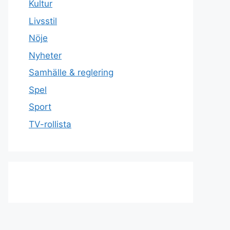
Kultur
Livsstil
Nöje
Nyheter
Samhälle & reglering
Spel
Sport
TV-rollista