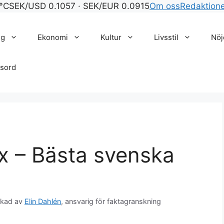
°C
SEK/USD 0.1057 · SEK/EUR 0.0915
Om oss
Redaktion
gg
Ekonomi
Kultur
Livsstil
Nöj
sord
ix – Bästa svenska
skad av
Elin Dahlén
, ansvarig för faktagranskning