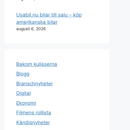
Usabil.nu bilar till salu – köp
amerikanska bilar
augusti 6, 2026
Bakom kulisserna
Blogg
Branschnyheter
Digital
Ekonomi
Filmens rollista
Kändisnyheter