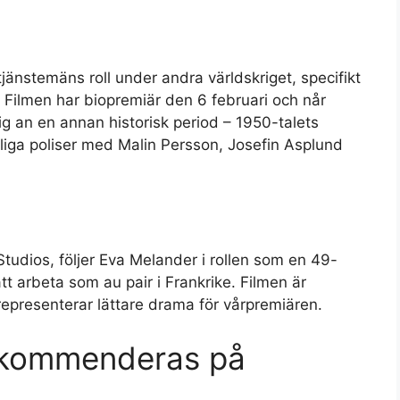
änstemäns roll under andra världskriget, specifikt
. Filmen har biopremiär den 6 februari och når
ig an en annan historisk period – 1950-talets
nliga poliser med Malin Persson, Josefin Asplund
tudios, följer Eva Melander i rollen som en 49-
t arbeta som au pair i Frankrike. Filmen är
resenterar lättare drama för vårpremiären.
 rekommenderas på