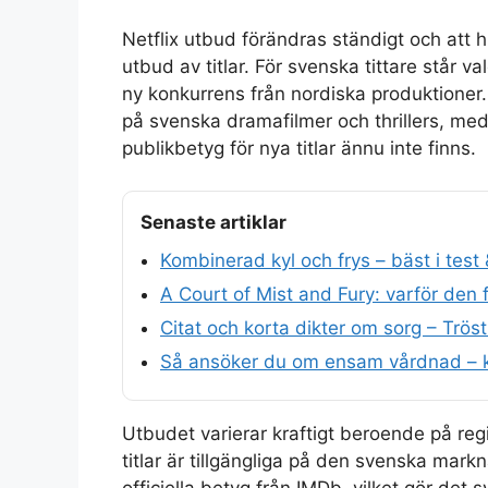
Netflix utbud förändras ständigt och att hi
utbud av titlar. För svenska tittare står v
ny konkurrens från nordiska produktioner.
på svenska dramafilmer och thrillers, med
publikbetyg för nya titlar ännu inte finns.
Senaste artiklar
Kombinerad kyl och frys – bäst i test 
A Court of Mist and Fury: varför den
Citat och korta dikter om sorg – Trö
Så ansöker du om ensam vårdnad – k
Utbudet varierar kraftigt beroende på reg
titlar är tillgängliga på den svenska ma
officiella betyg från IMDb, vilket gör det s