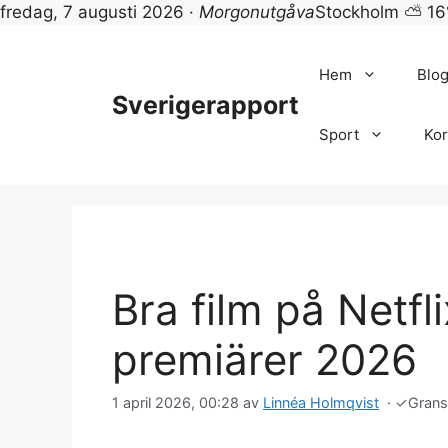
fredag, 7 augusti 2026 ·
Morgonutgåva
Stockholm ⛅ 16
Hoppa
till
Hem
Blo
innehåll
Sverigerapport
Sport
Kor
Bra film på Netfl
premiärer 2026
1 april 2026, 00:28
av
Linnéa Holmqvist
·
✓
Gran