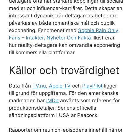
deltagare ofta har starkare kopplingar till sociala
medier och influencer-karriärer. Detta skapar en
intressant dynamik där deltagarnas beteende
påverkas av både romantiska mål och publik
exponering. Fenomenet med
Sophie Rain Only
Fans – Intäkter, Nyheter Och Fakta
illustrerar
hur reality-deltagare kan omvandla exponering
till kommersiella plattformar.
Källor och trovärdighet
Data från
TV.nu
,
Apple TV
och
PlayPilot
ligger
till grund för uppgifterna. För den amerikanska
marknaden har
IMDb
använts som referens för
produktionsdetaljer. Seriens officiella
sändningsplattform i USA är Peacock.
Rapporter om reunion-episodens innehåll härrör