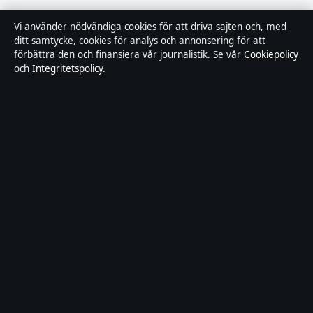
Om Sverigerapport i korthet
Vi använder nödvändiga cookies för att driva sajten och, med
ditt samtycke, cookies för analys och annonsering för att
förbättra den och finansiera vår journalistik. Se vår
Cookiepolicy
Sverigerapport är en oberoende svensk digital
och
Integritetspolicy
.
nyhetssajt med fokus på film, tv, kultur och
nöjesnyheter. Varje artikel har en namngiven byline,
granskas av en redaktör och faktagranskas innan
publicering.
Vi rättar misstag skyndsamt. Allmänna förfrågningar:
info@sverigerapport.se
.
sverigerapport.se drivs av Tärnholmen Media Limited
(Malta Business Registry: C 92218).
© 2026 sverigerapport.se ·
WorldRSS
·