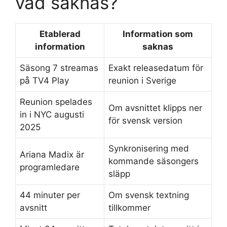
vad saknas?
Etablerad
Information som
information
saknas
Säsong 7 streamas
Exakt releasedatum för
på TV4 Play
reunion i Sverige
Reunion spelades
Om avsnittet klipps ner
in i NYC augusti
för svensk version
2025
Synkronisering med
Ariana Madix är
kommande säsongers
programledare
släpp
44 minuter per
Om svensk textning
avsnitt
tillkommer