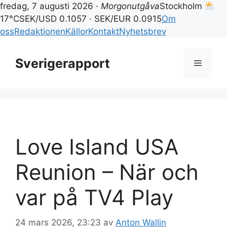
fredag, 7 augusti 2026 ·
Morgonutgåva
Stockholm
17°C
SEK/USD 0.1057 · SEK/EUR 0.0915
Om
oss
Redaktionen
Källor
Kontakt
Nyhetsbrev
Hoppa
till
Sverigerapport
Meny
innehåll
Love Island USA
Reunion – När och
var på TV4 Play
24 mars 2026, 23:23
av
Anton Wallin