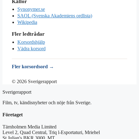
Källor
Synonymer.se
SAOL (Svenska Akademiens ordlista)
Wikipedia
Fler ledtrådar
Korsordshjälp
Vädra korsord
Fler korsordsord →
© 2026 Sverigerapport
Sverigerapport
Film, tv, kändisnyheter och nöje från Sverige.
Företaget
Tärnholmen Media Limited
Level 2, Quad Central, Triq l-Esportaturi, Mriehel
St Julian's BKR 3000, MT