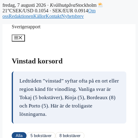
fredag, 7 augusti 2026 ·
Kvällsutgåva
Stockholm
21°C
SEK/USD 0.1054 · SEK/EUR 0.0914
Om
oss
Redaktionen
Källor
Kontakt
Nyhetsbrev
Hoppa
Sverigerapport
till
innehåll
Meny
Vinstad korsord
Ledtråden ”vinstad” syftar ofta på en ort eller
region känd för vinodling. Vanliga svar är
Tokaj (5 bokstäver), Rioja (5), Bordeaux (8)
och Porto (5). Här är de troligaste
lösningarna.
Alla
5 bokstäver
8 bokstäver