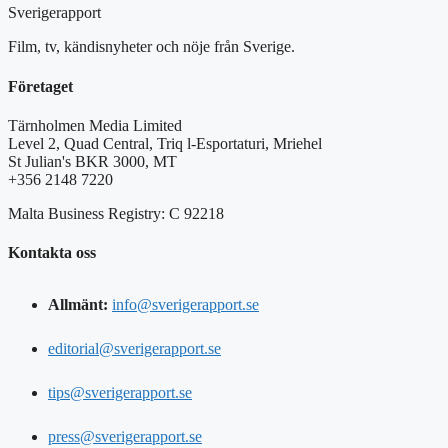
Sverigerapport
Film, tv, kändisnyheter och nöje från Sverige.
Företaget
Tärnholmen Media Limited
Level 2, Quad Central, Triq l-Esportaturi, Mriehel
St Julian's BKR 3000, MT
+356 2148 7220
Malta Business Registry: C 92218
Kontakta oss
Allmänt:
info@sverigerapport.se
editorial@sverigerapport.se
tips@sverigerapport.se
press@sverigerapport.se