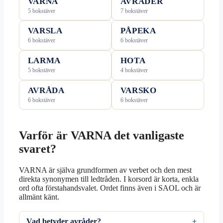
VARNA
AVRÅDER
5 bokstäver
7 bokstäver
VARSLA
PÅPEKA
6 bokstäver
6 bokstäver
LARMA
HOTA
5 bokstäver
4 bokstäver
AVRÅDA
VARSKO
6 bokstäver
6 bokstäver
Varför är VARNA det vanligaste
svaret?
VARNA är själva grundformen av verbet och den mest
direkta synonymen till ledtråden. I korsord är korta, enkla
ord ofta förstahandsvalet. Ordet finns även i SAOL och är
allmänt känt.
Vad betyder avråder?