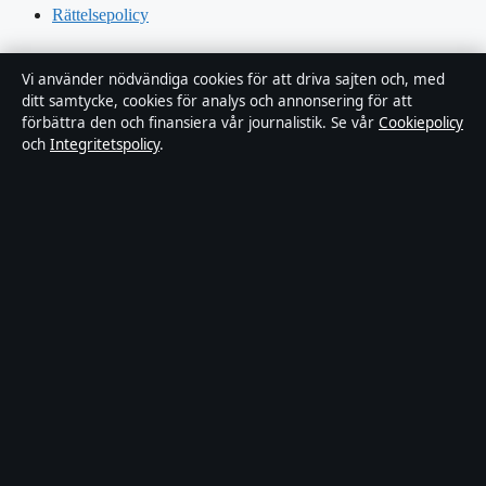
Rättelsepolicy
Tillgänglighetsredogörelse
Vi använder nödvändiga cookies för att driva sajten och, med
ditt samtycke, cookies för analys och annonsering för att
Kändisar & integritet
förbättra den och finansiera vår journalistik. Se vår
Cookiepolicy
och
Integritetspolicy
.
Integritetspolicy
Om Sverigerapport i korthet
Sverigerapport är en oberoende svensk digital nyhetssajt med fokus
på film, tv, kultur och nöjesnyheter. Varje artikel har en namngiven
byline, granskas av en redaktör och faktagranskas innan publicering.
Vi rättar misstag skyndsamt. Allmänna förfrågningar:
info@sverigerapport.se
.
sverigerapport.se drivs av Tärnholmen Media Limited (Malta
Business Registry: C 92218).