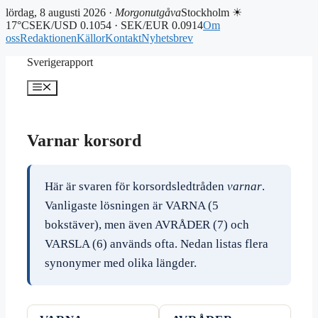
lördag, 8 augusti 2026 ·
Morgonutgåva
Stockholm ☀
17°C
SEK/USD 0.1054 · SEK/EUR 0.0914
Om
oss
Redaktionen
Källor
Kontakt
Nyhetsbrev
Hoppa
Sverigerapport
till
innehåll
Meny
Varnar korsord
Här är svaren för korsordsledtråden
varnar
.
Vanligaste lösningen är VARNA (5
bokstäver), men även AVRÅDER (7) och
VARSLA (6) används ofta. Nedan listas flera
synonymer med olika längder.