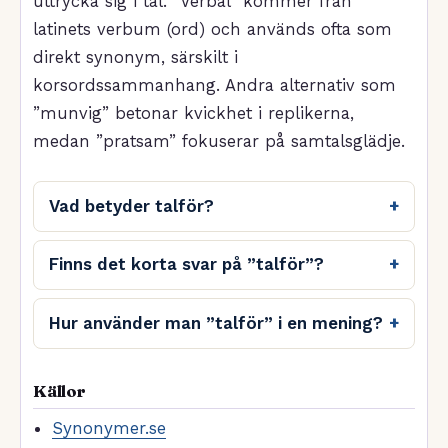
uttrycka sig i tal. ”Verbal” kommer från
latinets verbum (ord) och används ofta som
direkt synonym, särskilt i
korsordssammanhang. Andra alternativ som
”munvig” betonar kvickhet i replikerna,
medan ”pratsam” fokuserar på samtalsglädje.
Vad betyder talför?
Finns det korta svar på ”talför”?
Hur använder man ”talför” i en mening?
Källor
Synonymer.se