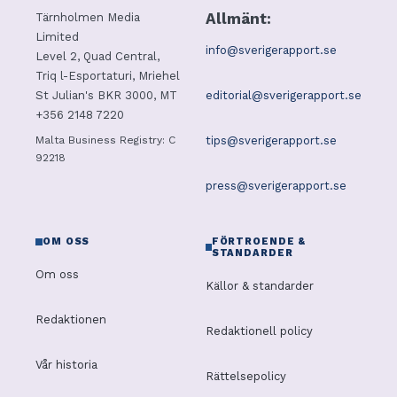
Allmänt:
Tärnholmen Media
Limited
info@sverigerapport.se
Level 2, Quad Central,
Triq l-Esportaturi, Mriehel
editorial@sverigerapport.se
St Julian's BKR 3000, MT
+356 2148 7220
tips@sverigerapport.se
Malta Business Registry: C
92218
press@sverigerapport.se
OM OSS
FÖRTROENDE &
STANDARDER
Om oss
Källor & standarder
Redaktionen
Redaktionell policy
Vår historia
Rättelsepolicy