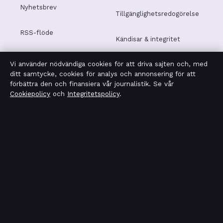
Nyhetsbrev
Tillgänglighetsredogörelse
RSS-flöde
Kändisar & integritet
Vi använder nödvändiga cookies för att driva sajten och, med
Integritetspolicy
ditt samtycke, cookies för analys och annonsering för att
förbättra den och finansiera vår journalistik. Se vår
Cookiepolicy
och
Integritetspolicy
.
OM SVERIGERAPPORT I KORTHET
Sverigerapport är en oberoende svensk digital nyhetssajt
med fokus på film, tv, kultur och nöjesnyheter. Varje
artikel har en namngiven byline, granskas av en redaktör
och faktagranskas innan publicering.
Vi rättar misstag skyndsamt. Allmänna förfrågningar:
info@sverigerapport.se
.