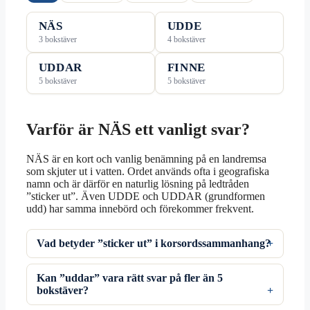
NÄS
UDDE
3 bokstäver
4 bokstäver
UDDAR
FINNE
5 bokstäver
5 bokstäver
Varför är NÄS ett vanligt svar?
NÄS är en kort och vanlig benämning på en landremsa
som skjuter ut i vatten. Ordet används ofta i geografiska
namn och är därför en naturlig lösning på ledtråden
”sticker ut”. Även UDDE och UDDAR (grundformen
udd) har samma innebörd och förekommer frekvent.
Vad betyder ”sticker ut” i korsordssammanhang?
Kan ”uddar” vara rätt svar på fler än 5
bokstäver?