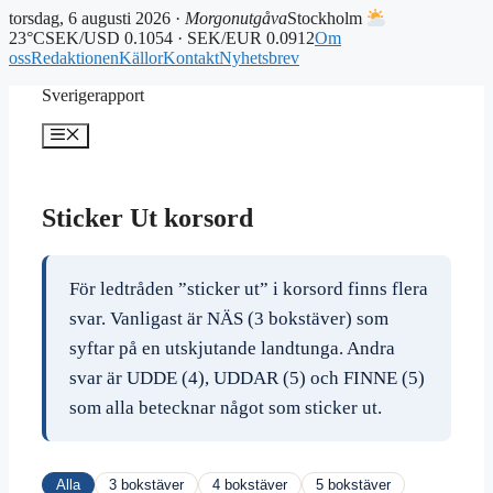
torsdag, 6 augusti 2026 ·
Morgonutgåva
Stockholm
23°C
SEK/USD 0.1054 · SEK/EUR 0.0912
Om
oss
Redaktionen
Källor
Kontakt
Nyhetsbrev
Hoppa
Sverigerapport
till
innehåll
Meny
Sticker Ut korsord
För ledtråden ”sticker ut” i korsord finns flera
svar. Vanligast är NÄS (3 bokstäver) som
syftar på en utskjutande landtunga. Andra
svar är UDDE (4), UDDAR (5) och FINNE (5)
som alla betecknar något som sticker ut.
Alla
3 bokstäver
4 bokstäver
5 bokstäver