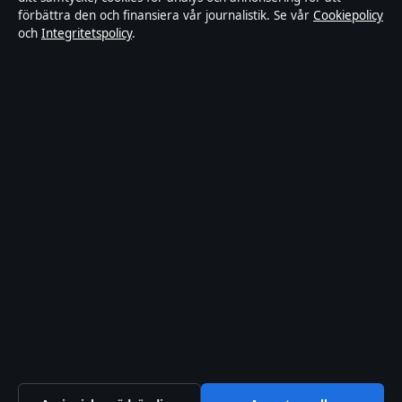
Kändisar & integritet
förbättra den och finansiera vår journalistik. Se vår
Cookiepolicy
och
Integritetspolicy
.
Integritetspolicy
Om Sverigerapport i korthet
Sverigerapport är en oberoende svensk digital nyhetssajt med fokus
på film, tv, kultur och nöjesnyheter. Varje artikel har en namngiven
byline, granskas av en redaktör och faktagranskas innan publicering.
Vi rättar misstag skyndsamt. Allmänna förfrågningar:
info@sverigerapport.se
.
sverigerapport.se drivs av Tärnholmen Media Limited (Malta
Business Registry: C 92218).
© 2026 sverigerapport.se ·
WorldRSS
·
Så verifierar vi vår rapportering