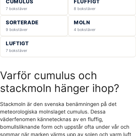
CUMULUS
FLUFFIGT
7 bokstäver
8 bokstäver
SORTERADE
MOLN
9 bokstäver
4 bokstäver
LUFTIGT
7 bokstäver
Varför cumulus och
stackmoln hänger ihop?
Stackmoln är den svenska benämningen på det
meteorologiska molnslaget cumulus. Dessa
väderfenomen kännetecknas av en fluffig,
bomullsliknande form och uppstår ofta under vår och
sommar när marken värms upp av solen och varm luft