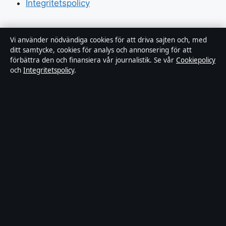
Integritetspolicy
Om Sverigerapport i korthet
Vi använder nödvändiga cookies för att driva sajten och, med
ditt samtycke, cookies för analys och annonsering för att
förbättra den och finansiera vår journalistik. Se vår
Cookiepolicy
Sverigerapport är en oberoende svensk digital
och
Integritetspolicy
.
nyhetssajt med fokus på film, tv, kultur och
nöjesnyheter. Varje artikel har en namngiven byline,
granskas av en redaktör och faktagranskas innan
publicering.
Vi rättar misstag skyndsamt. Allmänna förfrågningar:
info@sverigerapport.se
.
sverigerapport.se drivs av Tärnholmen Media Limited
(Malta Business Registry: C 92218).