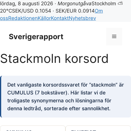
lördag, 8 augusti 2026 ·
Morgonutgåva
Stockholm ⛅
20°C
SEK/USD 0.1054 · SEK/EUR 0.0914
Om
oss
Redaktionen
Källor
Kontakt
Nyhetsbrev
Hoppa
till
Sverigerapport
Meny
innehåll
Stackmoln korsord
Det vanligaste korsordssvaret för ”stackmoln” är
CUMULUS (7 bokstäver). Här listar vi de
troligaste synonymerna och lösningarna för
denna ledtråd, sorterade efter sannolikhet.