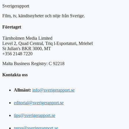
Sverigerapport
Film, tv, kändisnyheter och nöje från Sverige.
Företaget
Tärnholmen Media Limited
Level 2, Quad Central, Triq l-Esportaturi, Mriehel
St Julian's BKR 3000, MT
+356 2148 7220
Malta Business Registry: C 92218
Kontakta oss
Allmänt:
info@sverigerapport.se
editorial@sverigerapport.se
tips@sverigerapport.se
press@sverigerapport.se