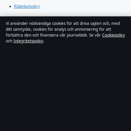
Rättelsepolicy
Tillgänglighetsredogörelse
Vi använder nödvändiga cookies för att driva sajten och, med
ditt samtycke, cookies för analys och annonsering för att
Kändisar & integritet
förbättra den och finansiera vår journalistik. Se vår
Cookiepolicy
och
Integritetspolicy
.
Integritetspolicy
Om Sverigerapport i korthet
Sverigerapport är en oberoende svensk digital nyhetssajt med fokus
på film, tv, kultur och nöjesnyheter. Varje artikel har en namngiven
byline, granskas av en redaktör och faktagranskas innan publicering.
Vi rättar misstag skyndsamt. Allmänna förfrågningar:
info@sverigerapport.se
.
sverigerapport.se drivs av Tärnholmen Media Limited (Malta
Business Registry: C 92218).