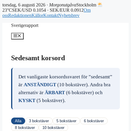
torsdag, 6 augusti 2026 ·
Morgonutgåva
Stockholm
23°C
SEK/USD 0.1054 · SEK/EUR 0.0912
Om
oss
Redaktionen
Källor
Kontakt
Nyhetsbrev
Hoppa
Sverigerapport
till
innehåll
Meny
Sedesamt korsord
Det vanligaste korsordssvaret för ”sedesamt”
är
ANSTÄNDIGT
(10 bokstäver). Andra bra
alternativ är
ÄRBART
(6 bokstäver) och
KYSKT
(5 bokstäver).
Alla
3 bokstäver
5 bokstäver
6 bokstäver
8 bokstäver
10 bokstäver