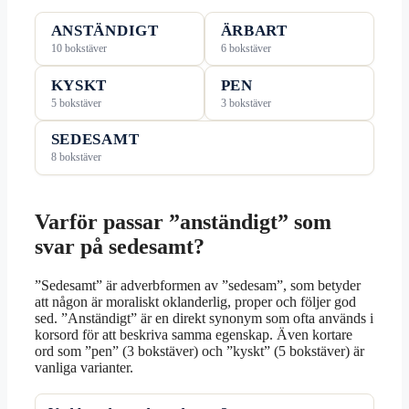
ANSTÄNDIGT
ÄRBART
10 bokstäver
6 bokstäver
KYSKT
PEN
5 bokstäver
3 bokstäver
SEDESAMT
8 bokstäver
Varför passar ”anständigt” som
svar på sedesamt?
”Sedesamt” är adverbformen av ”sedesam”, som betyder
att någon är moraliskt oklanderlig, proper och följer god
sed. ”Anständigt” är en direkt synonym som ofta används i
korsord för att beskriva samma egenskap. Även kortare
ord som ”pen” (3 bokstäver) och ”kyskt” (5 bokstäver) är
vanliga varianter.