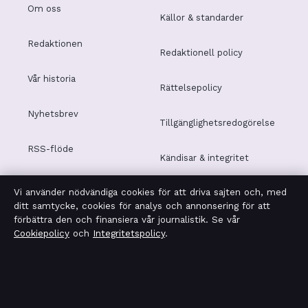
Om oss
Källor & standarder
Redaktionen
Redaktionell policy
Vår historia
Rättelsepolicy
Nyhetsbrev
Tillgänglighetsredogörelse
RSS-flöde
Kändisar & integritet
Vi använder nödvändiga cookies för att driva sajten och, med
Integritetspolicy
ditt samtycke, cookies för analys och annonsering för att
förbättra den och finansiera vår journalistik. Se vår
Cookiepolicy
och
Integritetspolicy
.
OM SVERIGERAPPORT I KORTHET
Sverigerapport är en oberoende svensk digital nyhetssajt
med fokus på film, tv, kultur och nöjesnyheter. Varje
artikel har en namngiven byline, granskas av en redaktör