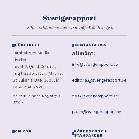
Sverigerapport
Film, tv, kändisnyheter och nöje från Sverige.
FÖRETAGET
KONTAKTA OSS
Allmänt:
Tärnholmen Media
Limited
info@sverigerapport.se
Level 2, Quad Central,
Triq l-Esportaturi, Mriehel
editorial@sverigerapport.se
St Julian's BKR 3000, MT
+356 2148 7220
tips@sverigerapport.se
Malta Business Registry: C
92218
press@sverigerapport.se
OM OSS
FÖRTROENDE &
STANDARDER