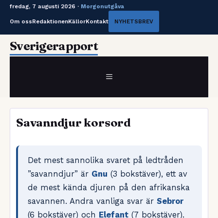
fredag, 7 augusti 2026 ·
Morgonutgåva
Om oss
Redaktionen
Källor
Kontakt
NYHETSBREV
Hoppa
Sverigerapport
till
innehåll
MENY
Savanndjur korsord
Det mest sannolika svaret på ledtråden
”savanndjur” är
Gnu
(3 bokstäver), ett av
de mest kända djuren på den afrikanska
savannen. Andra vanliga svar är
Sebror
(6 bokstäver) och
Elefant
(7 bokstäver).